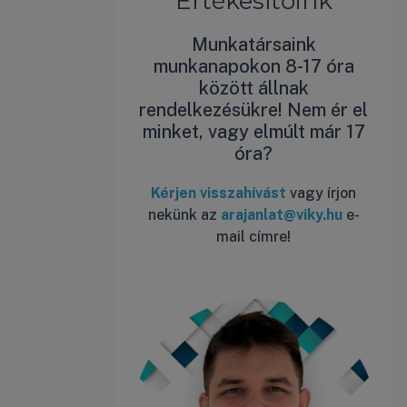
Értékesítőink
Munkatársaink
munkanapokon 8-17 óra
között állnak
rendelkezésükre! Nem ér el
minket, vagy elmúlt már 17
óra?
Kérjen visszahívást
vagy írjon
nekünk az
arajanlat@viky.hu
e-
mail címre!