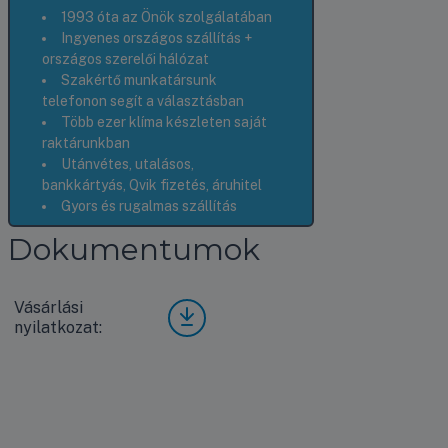
1993 óta az Önök szolgálatában
Ingyenes országos szállítás +
országos szerelői hálózat
Szakértő munkatársunk
telefonon segít a választásban
Több ezer klíma készleten saját
raktárunkban
Utánvétes, utalásos,
bankkártyás, Qvik fizetés, áruhitel
Gyors és rugalmas szállítás
Dokumentumok
Vásárlási
Vásá
nyilatkozat:
rlási
nyila
tkoz
at