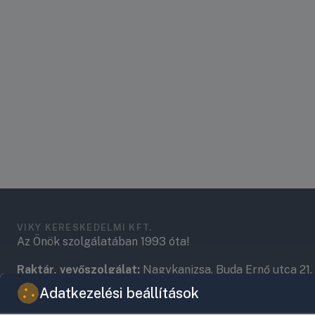
VIKY KERESKEDELMI KFT.
Az Önök szolgálatában 1993 óta!
Raktár, vevőszolgálat:
Nagykanizsa, Buda Ernő utca 21.
Adatkezelési beállítások
Központ (nem vevőszolgálat):
Nagykanizsa, Récsei út 3