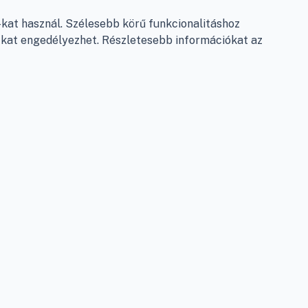
Garancia és szállítás
at használ. Szélesebb körű funkcionalitáshoz
Fizetés
e-kat engedélyezhet. Részletesebb információkat az
Szállítás
Antikorrupciós nyilatkozat
Elállás a szerződéstől
Személyes adatok kezelése
Adatkezelési beállítások
léshez