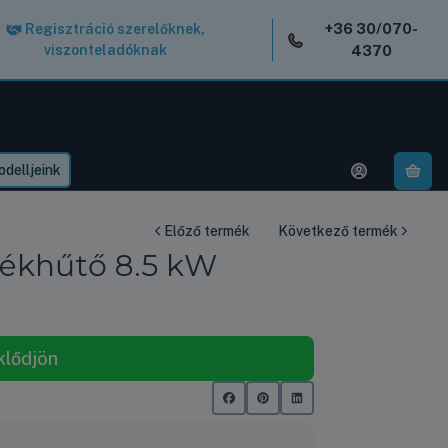
+36 30/070-
Regisztráció szerelőknek,
viszonteladóknak
4370
delljeink
A k
Előző termék
Következő termék
dékhűtő 8.5 kW
klődjön