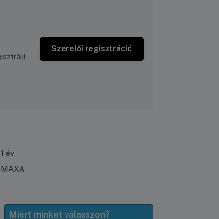
Szerelői regisztráció
sztrálj!
1 év
MAXA
Miért minket válasszon?