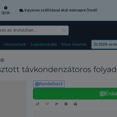
Ingyenes szállítással akár másnapra Önnél!
GYIK
Hőszivattyúk
Legnépszerűbb
Klíma telepítés
ÚJ 2026-os mo
tők
ztott távkondenzátoros folya
Rendelhető
Érde