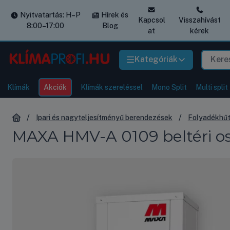
Nyitvatartás: H–P
Hírek és
Kapcsol
Visszahívást
8:00–17:00
Blog
at
kérek
Kategóriák
Klímák
Akciók
Klímák szereléssel
Mono Split
Multi split
Ipari és nagyteljesítményű berendezések
Folyadékhű
MAXA HMV-A 0109 beltéri os