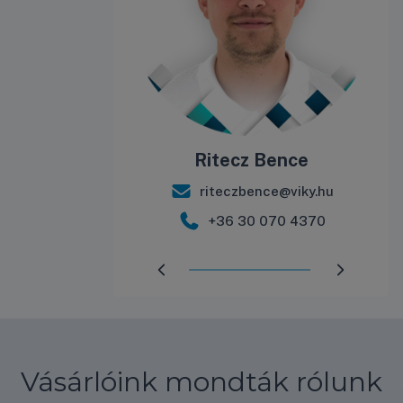
álint
Ritecz Bence
int@viky.hu
riteczbence@viky.hu
 571 9944
+36 30 070 4370
Előrehaladás:
98
%
Vásárlóink mondták rólunk