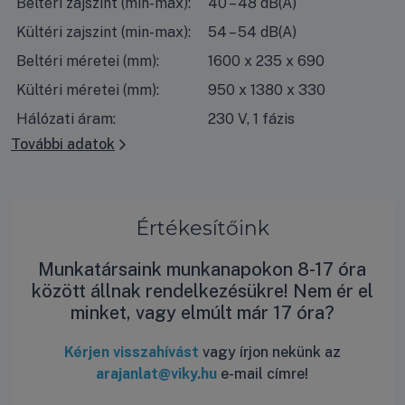
Beltéri zajszint (min-max):
40 – 48 dB(A)
Kültéri zajszint (min-max):
54 – 54 dB(A)
Beltéri méretei (mm):
1600 x 235 x 690
Kültéri méretei (mm):
950 x 1380 x 330
Hálózati áram:
230 V, 1 fázis
További adatok
Értékesítőink
Munkatársaink munkanapokon 8-17 óra
között állnak rendelkezésükre! Nem ér el
minket, vagy elmúlt már 17 óra?
Kérjen visszahívást
vagy írjon nekünk az
arajanlat@viky.hu
e-mail címre!