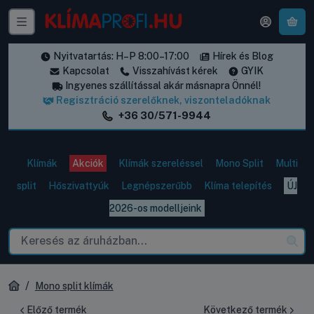
A k
Nyitvatartás: H–P 8:00–17:00
Hírek és Blog
Kapcsolat
Visszahívást kérek
GYIK
Ingyenes szállítással akár másnapra Önnél!
Regisztráció szerelőknek, viszonteladóknak
+36 30/571-9944
Klímák
Akciók
Klímák szereléssel
Mono Split
Multi
split
Hőszivattyúk
Legnépszerűbb
Klíma telepítés
ÚJ
2026-os modelljeink
Mono split klímák
Előző termék
Következő termék