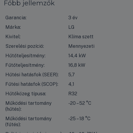
Főbb jellemzők
Garancia:
3 év
Márka:
LG
Kivitel:
Klíma szett
Szerelési pozíció:
Mennyezeti
Hűtőteljesítmény:
14,4 kW
Fűtőteljesítmény:
16,8 kW
Hűtési hatásfok (SEER):
5,7
Fűtési hatásfok (SCOP):
4,1
Hűtőközeg típusa:
R32
Működési tartomány
-20 – 52 °C
(hűtés):
Működési tartomány
-25 – 18 °C
(fűtés):