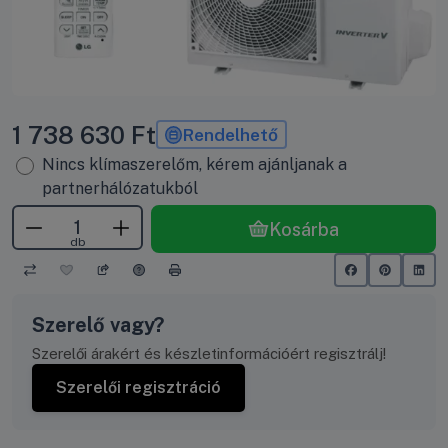
1 738 630
Ft
Rendelhető
Nincs klímaszerelőm, kérem ajánljanak a
partnerhálózatukból
Kosárba
db
Szerelő vagy?
Szerelői árakért és készletinformációért regisztrálj!
Szerelői regisztráció