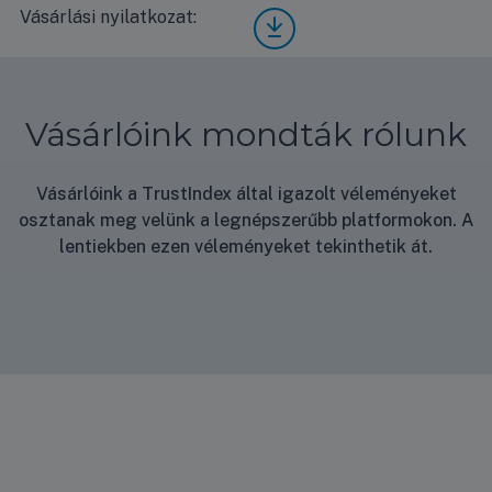
0F/U
Vásárlási nyilatkozat:
Vásá
UD1
rlási
Stan
nyila
dard
tkoz
hasz
at
nálat
Vásárlóink mondták rólunk
i
útmu
tató
Vásárlóink a TrustIndex által igazolt véleményeket
osztanak meg velünk a legnépszerűbb platformokon. A
lentiekben ezen véleményeket tekinthetik át.