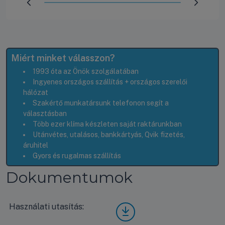
Előrehaladás:
100
%
Miért minket válasszon?
1993 óta az Önök szolgálatában
Ingyenes országos szállítás + országos szerelői
hálózat
Szakértő munkatársunk telefonon segít a
választásban
Több ezer klíma készleten saját raktárunkban
Utánvétes, utalásos, bankkártyás, Qvik fizetés,
áruhitel
Gyors és rugalmas szállítás
Dokumentumok
Használati utasítás:
LG
UV6