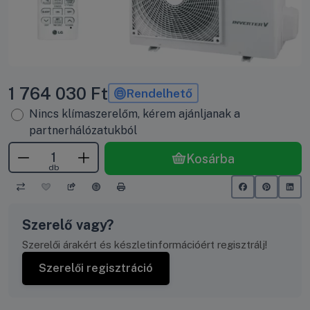
1 764 030
Ft
Rendelhető
Nincs klímaszerelőm, kérem ajánljanak a
partnerhálózatukból
Kosárba
db
Szerelő vagy?
Szerelői árakért és készletinformációért regisztrálj!
Szerelői regisztráció