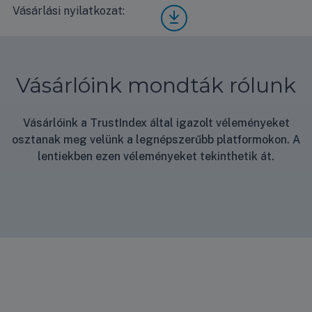
8F/U
Vásárlási nyilatkozat:
Vásá
UD3
rlási
Stan
nyila
dard
tkoz
hasz
at
nálat
Vásárlóink mondták rólunk
i
útmu
tató
Vásárlóink a TrustIndex által igazolt véleményeket
osztanak meg velünk a legnépszerűbb platformokon. A
lentiekben ezen véleményeket tekinthetik át.