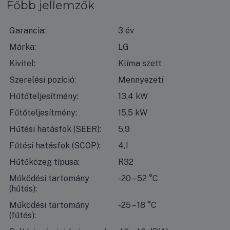
Főbb jellemzők
Garancia:
3 év
Márka:
LG
Kivitel:
Klíma szett
Szerelési pozíció:
Mennyezeti
Hűtőteljesítmény:
13,4 kW
Fűtőteljesítmény:
15,5 kW
Hűtési hatásfok (SEER):
5,9
Fűtési hatásfok (SCOP):
4,1
Hűtőközeg típusa:
R32
Működési tartomány
-20 – 52 °C
(hűtés):
Működési tartomány
-25 – 18 °C
(fűtés):