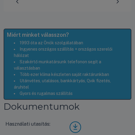
Előrehaladás:
0
%
Miért minket válasszon?
1993 óta az Önök szolgálatában
Ingyenes országos szállítás + országos szerelői
hálózat
Szakértő munkatársunk telefonon segít a
választásban
Több ezer klíma készleten saját raktárunkban
Utánvétes, utalásos, bankkártyás, Qvik fizetés,
áruhitel
Gyors és rugalmas szállítás
Dokumentumok
Használati utasítás:
LG
UV4