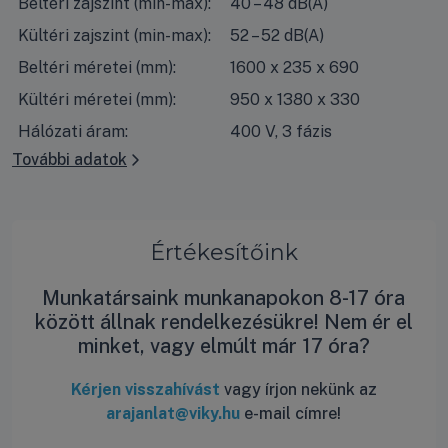
Beltéri zajszint (min-max):
40 – 48 dB(A)
Kültéri zajszint (min-max):
52 – 52 dB(A)
Beltéri méretei (mm):
1600 x 235 x 690
Kültéri méretei (mm):
950 x 1380 x 330
Hálózati áram:
400 V, 3 fázis
További adatok
Értékesítőink
Munkatársaink munkanapokon 8-17 óra
között állnak rendelkezésükre! Nem ér el
minket, vagy elmúlt már 17 óra?
Kérjen visszahívást
vagy írjon nekünk az
arajanlat@viky.hu
e-mail címre!