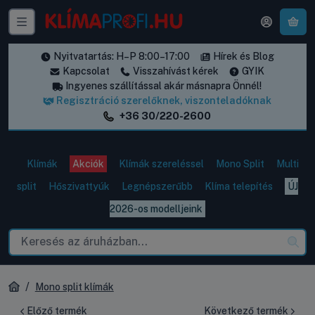
A k
Nyitvatartás: H–P 8:00–17:00
Hírek és Blog
Kapcsolat
Visszahívást kérek
GYIK
Ingyenes szállítással akár másnapra Önnél!
Regisztráció szerelőknek, viszonteladóknak
+36 30/220-2600
Klímák
Akciók
Klímák szereléssel
Mono Split
Multi
split
Hőszivattyúk
Legnépszerűbb
Klíma telepítés
ÚJ
2026-os modelljeink
Mono split klímák
Előző termék
Következő termék