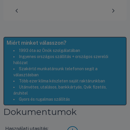
Előrehaladás:
0
%
Miért minket válasszon?
1993 óta az Önök szolgálatában
Ingyenes országos szállítás + országos szerelői
hálózat
Szakértő munkatársunk telefonon segít a
választásban
Több ezer klíma készleten saját raktárunkban
Utánvétes, utalásos, bankkártyás, Qvik fizetés,
áruhitel
Gyors és rugalmas szállítás
Dokumentumok
Használati utasítás:
LG