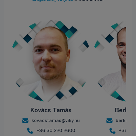
Kovács Tamás
Berke B
kovacstamas@viky.hu
berkebal
+36 30 220 2600
+36 30