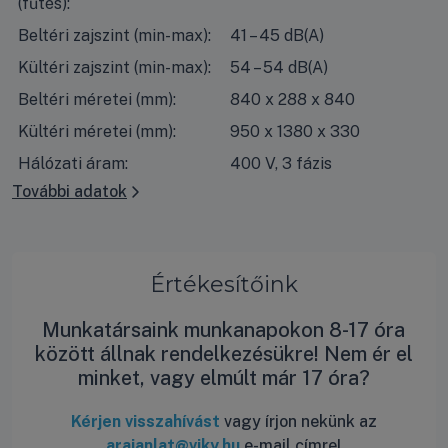
(fűtés):
Beltéri zajszint (min-max):
41 – 45 dB(A)
Kültéri zajszint (min-max):
54 – 54 dB(A)
Beltéri méretei (mm):
840 x 288 x 840
Kültéri méretei (mm):
950 x 1380 x 330
Hálózati áram:
400 V, 3 fázis
További adatok
Értékesítőink
Munkatársaink munkanapokon 8-17 óra
között állnak rendelkezésükre! Nem ér el
minket, vagy elmúlt már 17 óra?
Kérjen visszahívást
vagy írjon nekünk az
arajanlat@viky.hu
e-mail címre!