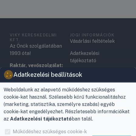
VIKY KERESKEDELMI
JOGI INFORMÁCIÓK
KFT.
Vásárlási feltételek
Az Önök szolgálatában
1993 óta!
Adatkezelési
tájékoztató
Raktár, vevőszolgálat:
Nagykanizsa, Buda Ernő
Elérhetőségek
Adatkezelési beállítások
utca 21.
Garancia és szállítás
Weboldalunk az alapvető működéshez szükséges
Központ (nem
Fizetés
cookie-kat használ. Szélesebb körű funkcionalitáshoz
vevőszolgálat):
(marketing, statisztika, személyre szabás) egyéb
Nagykanizsa, Récsei út
Szállítás
cookie-kat engedélyezhet. Részletesebb információkat
3.
az
Adatkezelési tájékoztató
ban talál.
Antikorrupciós
Mobil:
+36 30/220-2600
nyilatkozat
Működéshez szükséges cookie-k