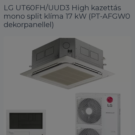
LG UT60FH/UUD3 High kazettás
mono split klíma 17 kW (PT-AFGW0
dekorpanellel)