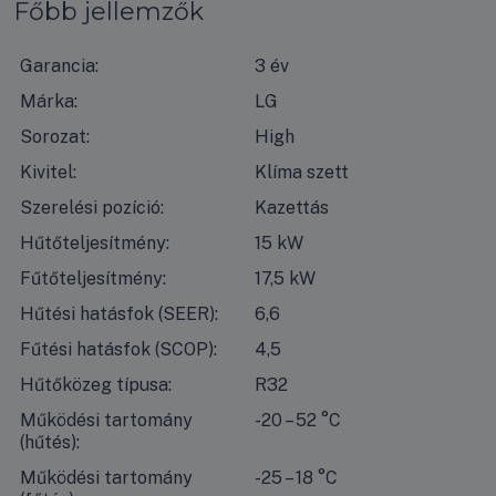
Főbb jellemzők
Garancia:
3 év
Márka:
LG
Sorozat:
High
Kivitel:
Klíma szett
Szerelési pozíció:
Kazettás
Hűtőteljesítmény:
15 kW
Fűtőteljesítmény:
17,5 kW
Hűtési hatásfok (SEER):
6,6
Fűtési hatásfok (SCOP):
4,5
Hűtőközeg típusa:
R32
Működési tartomány
-20 – 52 °C
(hűtés):
Működési tartomány
-25 – 18 °C