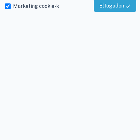
E-mail:
info@viky.hu
Elállás a szerződéstől
Elfogadom
Marketing cookie-k
Kiváló Szolgáltatás
Web:
klimaprofi.hu
|
Személyes adatok
Igazolta:
Trustindex
klimaplaza.hu
|
viky.hu
kezelése
Üzletünk nyitvatartása:
Adatkezelési beállítások
Hétfőtől - Péntekig: 08 -
17-ig
Adószám:
12877993-2-
20
Cégjegyzékszám:
20-
09-065462
INFORMÁCIÓK
Rólunk
Gyakran ismételt
kérdések