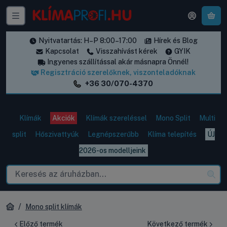
A k
Nyitvatartás: H–P 8:00–17:00
Hírek és Blog
Kapcsolat
Visszahívást kérek
GYIK
Ingyenes szállítással akár másnapra Önnél!
Regisztráció szerelőknek, viszonteladóknak
+36 30/070-4370
Klímák
Akciók
Klímák szereléssel
Mono Split
Multi
split
Hőszivattyúk
Legnépszerűbb
Klíma telepítés
ÚJ
2026-os modelljeink
Mono split klímák
Előző termék
Következő termék