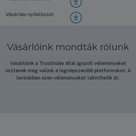
UT6
0FH/
Vásárlási nyilatkozat:
Vásá
UUD
rlási
3
nyila
High
tkoz
hasz
at
nálat
Vásárlóink mondták rólunk
i
útmu
tató
Vásárlóink a TrustIndex által igazolt véleményeket
osztanak meg velünk a legnépszerűbb platformokon. A
lentiekben ezen véleményeket tekinthetik át.