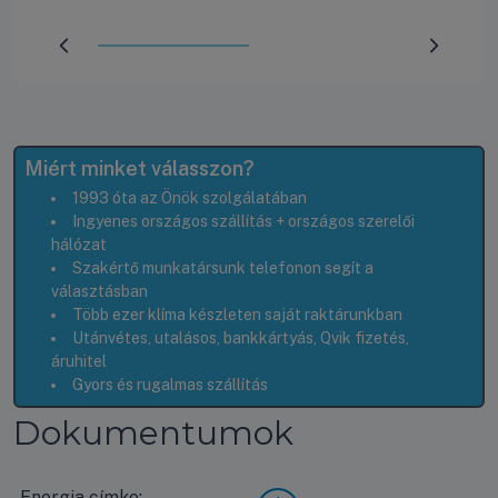
Előrehaladás:
50
%
Miért minket válasszon?
1993 óta az Önök szolgálatában
Ingyenes országos szállítás + országos szerelői
hálózat
Szakértő munkatársunk telefonon segít a
választásban
Több ezer klíma készleten saját raktárunkban
Utánvétes, utalásos, bankkártyás, Qvik fizetés,
áruhitel
Gyors és rugalmas szállítás
Dokumentumok
Energia címke:
LG