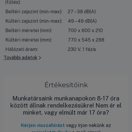
(fűtés):
Beltéri zajszint (min-max):
27 – 38 dB(A)
Kültéri zajszint (min-max):
49 – 49 dB(A)
Beltéri méretei (mm):
700 x 600 x 210
Kültéri méretei (mm):
770 x 545 x 288
Hálózati áram:
230 V, 1 fázis
További adatok
Értékesítőink
Munkatársaink munkanapokon 8-17 óra
között állnak rendelkezésükre! Nem ér el
minket, vagy elmúlt már 17 óra?
Kérjen visszahívást
vagy írjon nekünk az