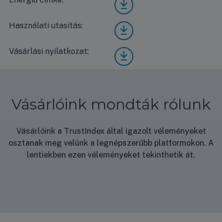
UQ12
F/UU
Használati utasítás:
LG
A1
UQ12
Stan
F/UU
dard
Vásárlási nyilatkozat:
Vásá
A1
ener
rlási
Stan
gia
nyila
dard
címk
tkoz
hasz
e
at
nálat
Vásárlóink mondták rólunk
i
útmu
tató
Vásárlóink a TrustIndex által igazolt véleményeket
osztanak meg velünk a legnépszerűbb platformokon. A
lentiekben ezen véleményeket tekinthetik át.