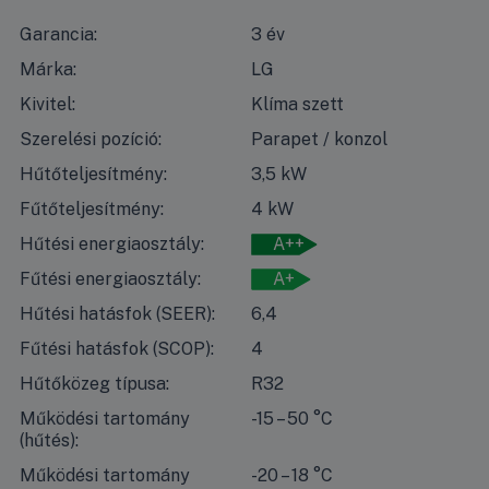
Garancia:
3 év
Márka:
LG
Kivitel:
Klíma szett
Szerelési pozíció:
Parapet / konzol
Hűtőteljesítmény:
3,5 kW
Fűtőteljesítmény:
4 kW
Hűtési energiaosztály:
A++
Fűtési energiaosztály:
A+
Hűtési hatásfok (SEER):
6,4
Fűtési hatásfok (SCOP):
4
Hűtőközeg típusa:
R32
Működési tartomány
-15 – 50 °C
(hűtés):
Működési tartomány
-20 – 18 °C