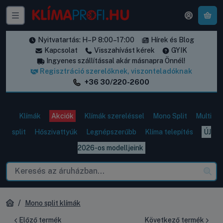
A k
Nyitvatartás: H–P 8:00–17:00
Hírek és Blog
Kapcsolat
Visszahívást kérek
GYIK
Ingyenes szállítással akár másnapra Önnél!
Regisztráció szerelőknek, viszonteladóknak
+36 30/220-2600
Klímák
Akciók
Klímák szereléssel
Mono Split
Multi
split
Hőszivattyúk
Legnépszerűbb
Klíma telepítés
ÚJ
2026-os modelljeink
Mono split klímák
Előző termék
Következő termék