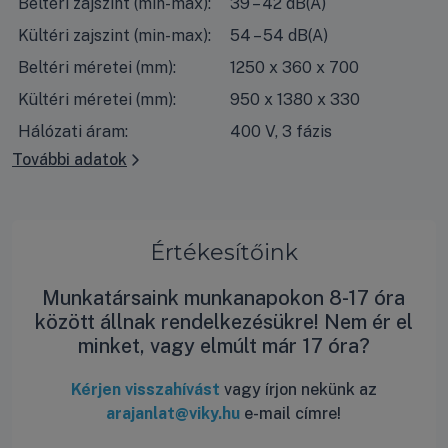
Beltéri zajszint (min-max):
39 – 42 dB(A)
Kültéri zajszint (min-max):
54 – 54 dB(A)
Beltéri méretei (mm):
1250 x 360 x 700
Kültéri méretei (mm):
950 x 1380 x 330
Hálózati áram:
400 V, 3 fázis
További adatok
Értékesítőink
Munkatársaink munkanapokon 8-17 óra
között állnak rendelkezésükre! Nem ér el
minket, vagy elmúlt már 17 óra?
Kérjen visszahívást
vagy írjon nekünk az
arajanlat@viky.hu
e-mail címre!