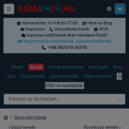
A k
Nyitvatartás: H–P 8:00–17:00
Hírek és Blog
Kapcsolat
Visszahívást kérek
GYIK
Ingyenes szállítással akár másnapra Önnél!
Regisztráció szerelőknek, viszonteladóknak
+36 30/070-4370
Klímák
Akciók
Klímák szereléssel
Mono Split
Multi
split
Hőszivattyúk
Legnépszerűbb
Klíma telepítés
ÚJ
2026-os modelljeink
Mono split klímák
Előző termék
Következő termék