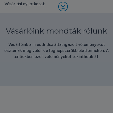
0F/U
Vásárlási nyilatkozat:
Vásá
UD3
rlási
Stan
nyila
dard
tkoz
hasz
at
nálat
Vásárlóink mondták rólunk
i
útmu
tató
Vásárlóink a TrustIndex által igazolt véleményeket
osztanak meg velünk a legnépszerűbb platformokon. A
lentiekben ezen véleményeket tekinthetik át.