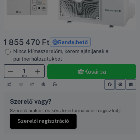
1 855 470
Ft
Rendelhető
Nincs klímaszerelőm, kérem ajánljanak a
partnerhálózatukból
Kosárba
db
Szerelő vagy?
Szerelői árakért és készletinformációért regisztrálj!
Szerelői regisztráció