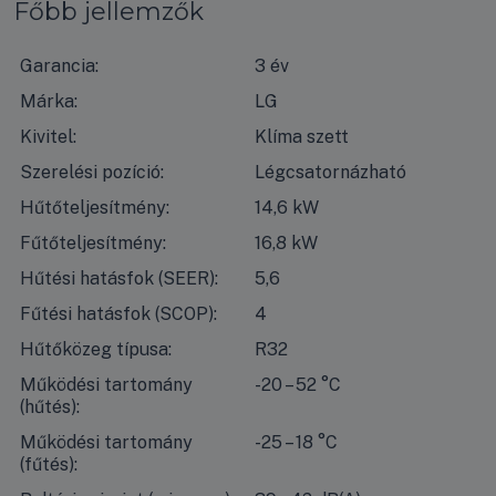
Főbb jellemzők
Garancia:
3 év
Márka:
LG
Kivitel:
Klíma szett
Szerelési pozíció:
Légcsatornázható
Hűtőteljesítmény:
14,6 kW
Fűtőteljesítmény:
16,8 kW
Hűtési hatásfok (SEER):
5,6
Fűtési hatásfok (SCOP):
4
Hűtőközeg típusa:
R32
Működési tartomány
-20 – 52 °C
(hűtés):
Működési tartomány
-25 – 18 °C
(fűtés):