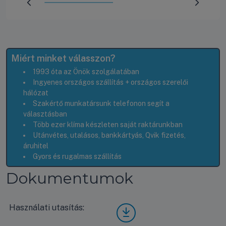
Előrehaladás:
50
%
Miért minket válasszon?
1993 óta az Önök szolgálatában
Ingyenes országos szállítás + országos szerelői
hálózat
Szakértő munkatársunk telefonon segít a
választásban
Több ezer klíma készleten saját raktárunkban
Utánvétes, utalásos, bankkártyás, Qvik fizetés,
áruhitel
Gyors és rugalmas szállítás
Dokumentumok
Használati utasítás:
LG
UM6