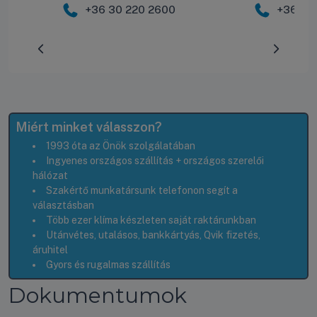
+36 30 220 2600
+36 30
Előrehaladás:
0
%
Miért minket válasszon?
1993 óta az Önök szolgálatában
Ingyenes országos szállítás + országos szerelői
hálózat
Szakértő munkatársunk telefonon segít a
választásban
Több ezer klíma készleten saját raktárunkban
Utánvétes, utalásos, bankkártyás, Qvik fizetés,
áruhitel
Gyors és rugalmas szállítás
Dokumentumok