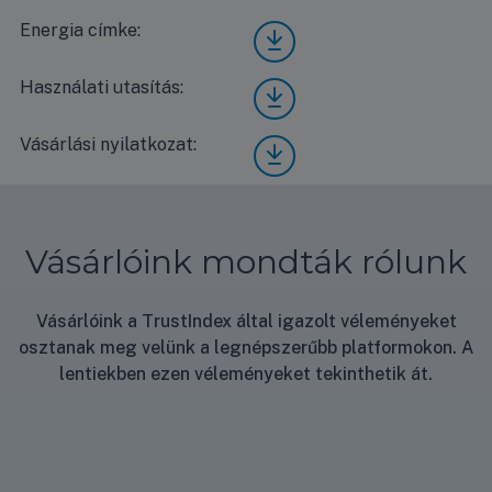
Energia címke:
LG
UM4
2F/U
Használati utasítás:
LG
UD1
UM4
Stan
2F/U
dard
Vásárlási nyilatkozat:
Vásá
UD1
ener
rlási
Stan
gia
nyila
dard
címk
tkoz
hasz
e
at
nálat
Vásárlóink mondták rólunk
i
útmu
tató
Vásárlóink a TrustIndex által igazolt véleményeket
osztanak meg velünk a legnépszerűbb platformokon. A
lentiekben ezen véleményeket tekinthetik át.