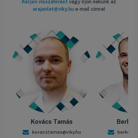
Kérjen visszahívást
vagy írjon nekünk az
arajanlat@viky.hu
e-mail címre!
Kovács Tamás
Berke B
kovacstamas@viky.hu
berkebal