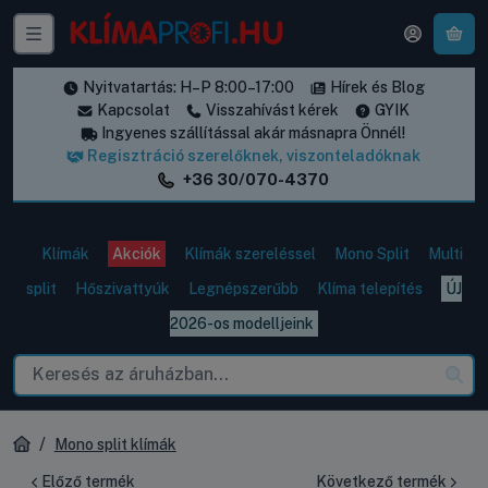
A k
Nyitvatartás: H–P 8:00–17:00
Hírek és Blog
Kapcsolat
Visszahívást kérek
GYIK
Ingyenes szállítással akár másnapra Önnél!
Regisztráció szerelőknek, viszonteladóknak
+36 30/070-4370
Klímák
Akciók
Klímák szereléssel
Mono Split
Multi
split
Hőszivattyúk
Legnépszerűbb
Klíma telepítés
ÚJ
2026-os modelljeink
Mono split klímák
Előző termék
Következő termék