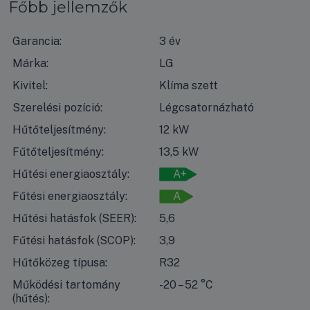
Főbb jellemzők
Garancia:
3 év
Márka:
LG
Kivitel:
Klíma szett
Szerelési pozíció:
Légcsatornázható
Hűtőteljesítmény:
12 kW
Fűtőteljesítmény:
13,5 kW
Hűtési energiaosztály:
A+
Fűtési energiaosztály:
A
Hűtési hatásfok (SEER):
5,6
Fűtési hatásfok (SCOP):
3,9
Hűtőközeg típusa:
R32
Működési tartomány
-20 – 52 °C
(hűtés):