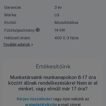
Garancia:
3 év
Márka:
LG
Kivitel:
Monoblokkos
35°C
kilépő vízhőmérséklet esetén, 7°C-os száraz időben 
14 kW
Fűtőteljesítmény
Hálózati áram:
400 V, 3 fázis
További adatok
Értékesítőink
Munkatársaink munkanapokon 8-17 óra
között állnak rendelkezésükre! Nem ér el
minket, vagy elmúlt már 17 óra?
Kérjen visszahívást
vagy írjon nekünk az
arajanlat@viky.hu
e-mail címre!