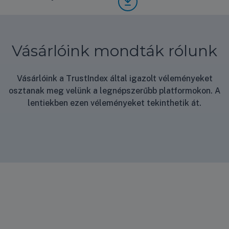
rlási
nyila
tkoz
at
Vásárlóink mondták rólunk
Vásárlóink a TrustIndex által igazolt véleményeket
osztanak meg velünk a legnépszerűbb platformokon. A
lentiekben ezen véleményeket tekinthetik át.