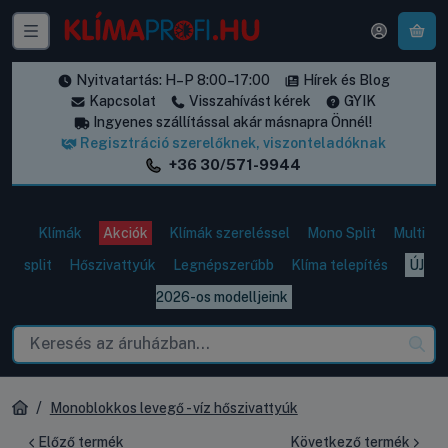
A k
Nyitvatartás: H–P 8:00–17:00
Hírek és Blog
Kapcsolat
Visszahívást kérek
GYIK
Ingyenes szállítással akár másnapra Önnél!
Regisztráció szerelőknek, viszonteladóknak
+36 30/571-9944
Klímák
Akciók
Klímák szereléssel
Mono Split
Multi
split
Hőszivattyúk
Legnépszerűbb
Klíma telepítés
ÚJ
2026-os modelljeink
Monoblokkos levegő - víz hőszivattyúk
Előző termék
Következő termék