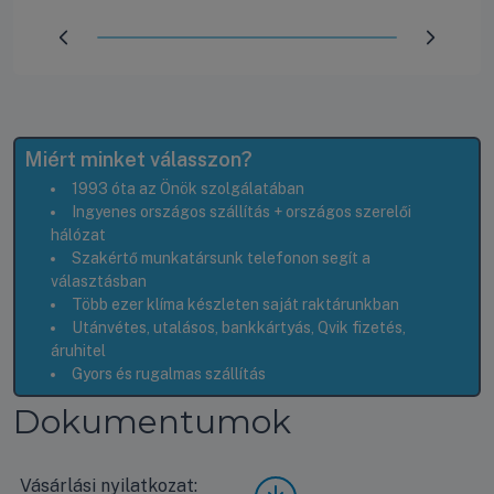
Előrehaladás:
100
%
Miért minket válasszon?
1993 óta az Önök szolgálatában
Ingyenes országos szállítás + országos szerelői
hálózat
Szakértő munkatársunk telefonon segít a
választásban
Több ezer klíma készleten saját raktárunkban
Utánvétes, utalásos, bankkártyás, Qvik fizetés,
áruhitel
Gyors és rugalmas szállítás
Dokumentumok
Vásárlási nyilatkozat:
Vásá