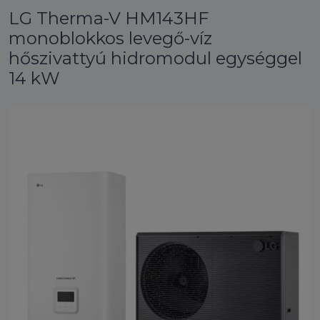
LG Therma-V HM143HF
monoblokkos levegő-víz
hőszivattyú hidromodul egységgel
14 kW