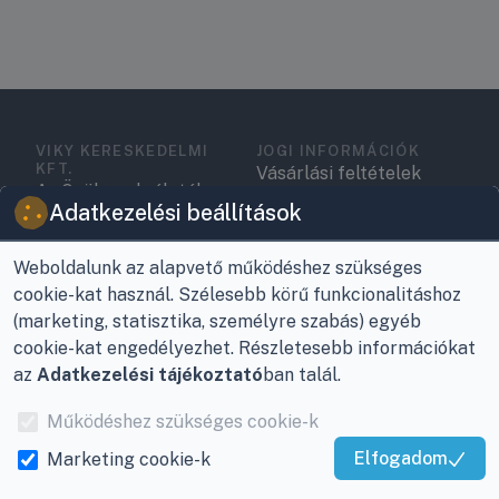
VIKY KERESKEDELMI
JOGI INFORMÁCIÓK
KFT.
Vásárlási feltételek
Az Önök szolgálatában
Adatkezelési beállítások
1993 óta!
Adatkezelési
tájékoztató
Raktár, vevőszolgálat:
Weboldalunk az alapvető működéshez szükséges
Nagykanizsa, Buda Ernő
Elérhetőségek
cookie-kat használ. Szélesebb körű funkcionalitáshoz
utca 21.
(marketing, statisztika, személyre szabás) egyéb
Garancia és szállítás
cookie-kat engedélyezhet. Részletesebb információkat
Központ (nem
az
Adatkezelési tájékoztató
ban talál.
Fizetés
vevőszolgálat):
Nagykanizsa, Récsei út
Működéshez szükséges cookie-k
Szállítás
3.
Elfogadom
Marketing cookie-k
Antikorrupciós
Kiváló Szolgáltatás
Mobil:
+36 30/220-2600
nyilatkozat