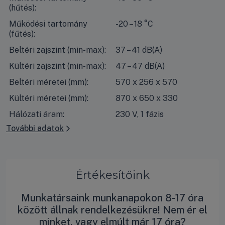
(hűtés):
Működési tartomány
-20 – 18 °C
(fűtés):
Beltéri zajszint (min-max):
37 – 41 dB(A)
Kültéri zajszint (min-max):
47 – 47 dB(A)
Beltéri méretei (mm):
570 x 256 x 570
Kültéri méretei (mm):
870 x 650 x 330
Hálózati áram:
230 V, 1 fázis
További adatok
Értékesítőink
Munkatársaink munkanapokon 8-17 óra
között állnak rendelkezésükre! Nem ér el
minket, vagy elmúlt már 17 óra?