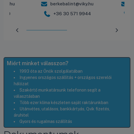
iky.hu
berkebalint@viky.hu
r
 2600
+36 30 571 9944
Előrehaladás:
50
%
Miért minket válasszon?
1993 óta az Önök szolgálatában
Ingyenes országos szállítás + országos szerelői
hálózat
Szakértő munkatársunk telefonon segít a
választásban
Több ezer klíma készleten saját raktárunkban
Utánvétes, utalásos, bankkártyás, Qvik fizetés,
áruhitel
Gyors és rugalmas szállítás