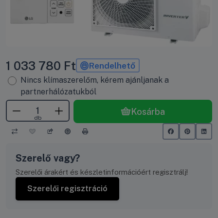
1 033 780
Ft
Rendelhető
Nincs klímaszerelőm, kérem ajánljanak a
partnerhálózatukból
Kosárba
db
Szerelő vagy?
Szerelői árakért és készletinformációért regisztrálj!
Szerelői regisztráció