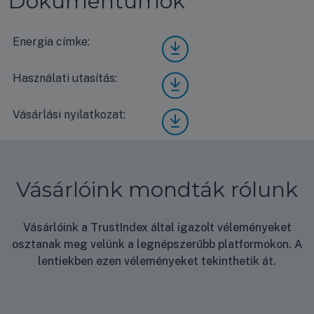
Dokumentumok
Energia címke:
LG
CT18
F/UU
Használati utasítás:
LG
B1
CT18
Stan
F/UU
dard
Vásárlási nyilatkozat:
Vásá
B1
ener
rlási
Stan
gia
nyila
dard
címk
tkoz
hasz
e
at
nálat
Vásárlóink mondták rólunk
i
útmu
tató
Vásárlóink a TrustIndex által igazolt véleményeket
osztanak meg velünk a legnépszerűbb platformokon. A
lentiekben ezen véleményeket tekinthetik át.