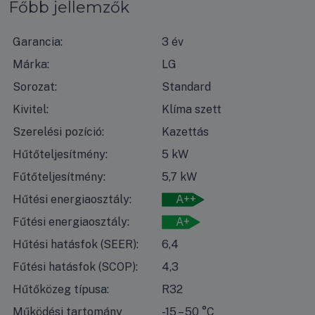
Főbb jellemzők
Garancia:
3 év
Márka:
LG
Sorozat:
Standard
Kivitel:
Klíma szett
Szerelési pozíció:
Kazettás
Hűtőteljesítmény:
5 kW
Fűtőteljesítmény:
5,7 kW
Hűtési energiaosztály:
A++
Fűtési energiaosztály:
A+
Hűtési hatásfok (SEER):
6,4
Fűtési hatásfok (SCOP):
4,3
Hűtőközeg típusa:
R32
Működési tartomány
-15 – 50 °C