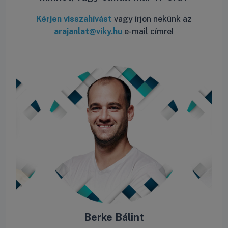
Kérjen visszahívást
vagy írjon nekünk az
arajanlat@viky.hu
e-mail címre!
ás
Berke Bálint
R