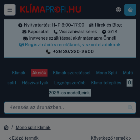
A k
Nyitvatartás: H–P 8:00–17:00
Hírek és Blog
Kapcsolat
Visszahívást kérek
GYIK
Ingyenes szállítással akár másnapra Önnél!
Regisztráció szerelőknek, viszonteladóknak
+36 30/220-2600
Klímák
Akciók
Klímák szereléssel
Mono Split
Multi
split
Hőszivattyúk
Legnépszerűbb
Klíma telepítés
ÚJ
2026-os modelljeink
Mono split klímák
Előző termék
Következő termék