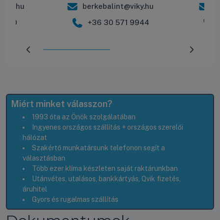
iky.hu
berkebalint@viky.hu
r
 2600
+36 30 571 9944
Előrehaladás:
50
%
Miért minket válasszon?
1993 óta az Önök szolgálatában
Ingyenes országos szállítás + országos szerelői
hálózat
Szakértő munkatársunk telefonon segít a
választásban
Több ezer klíma készleten saját raktárunkban
Utánvétes, utalásos, bankkártyás, Qvik fizetés,
áruhitel
Gyors és rugalmas szállítás