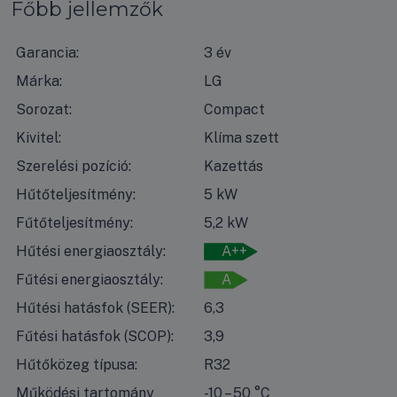
Főbb jellemzők
Garancia:
3 év
Márka:
LG
Sorozat:
Compact
Kivitel:
Klíma szett
Szerelési pozíció:
Kazettás
Hűtőteljesítmény:
5 kW
Fűtőteljesítmény:
5,2 kW
Hűtési energiaosztály:
A++
Fűtési energiaosztály:
A
Hűtési hatásfok (SEER):
6,3
Fűtési hatásfok (SCOP):
3,9
Hűtőközeg típusa:
R32
Működési tartomány
-10 – 50 °C