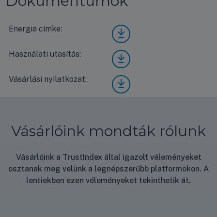
Dokumentumok
Energia címke:
LG
CT18
F/UU
Használati utasítás:
LG
A1
CT18
Com
F/UU
pact
Vásárlási nyilatkozat:
Vásá
A1
ener
rlási
Com
gia
nyila
pact
címk
tkoz
hasz
e
at
nálat
Vásárlóink mondták rólunk
i
útmu
tató
Vásárlóink a TrustIndex által igazolt véleményeket
osztanak meg velünk a legnépszerűbb platformokon. A
lentiekben ezen véleményeket tekinthetik át.