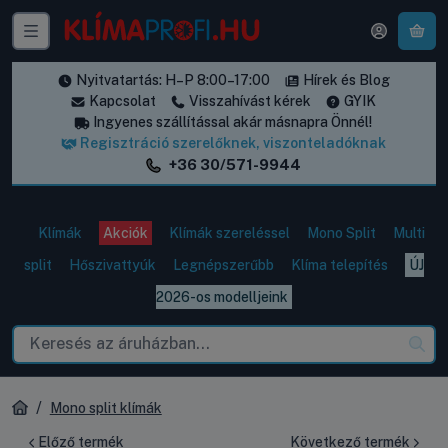
A k
Nyitvatartás: H–P 8:00–17:00
Hírek és Blog
Kapcsolat
Visszahívást kérek
GYIK
Ingyenes szállítással akár másnapra Önnél!
Regisztráció szerelőknek, viszonteladóknak
+36 30/571-9944
Klímák
Akciók
Klímák szereléssel
Mono Split
Multi
split
Hőszivattyúk
Legnépszerűbb
Klíma telepítés
ÚJ
2026-os modelljeink
Mono split klímák
Előző termék
Következő termék