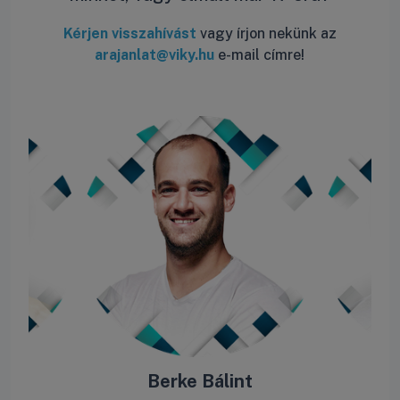
Kérjen visszahívást
vagy írjon nekünk az
arajanlat@viky.hu
e-mail címre!
ás
Berke Bálint
R