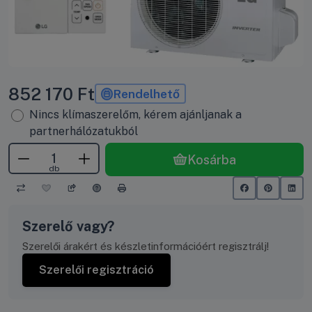
852 170
Ft
Rendelhető
Nincs klímaszerelőm, kérem ajánljanak a
partnerhálózatukból
Kosárba
db
Szerelő vagy?
Szerelői árakért és készletinformációért regisztrálj!
Szerelői regisztráció