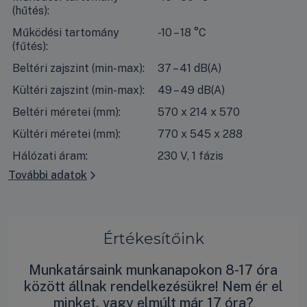
(hűtés):
Működési tartomány
-10 – 18 °C
(fűtés):
Beltéri zajszint (min-max):
37 – 41 dB(A)
Kültéri zajszint (min-max):
49 – 49 dB(A)
Beltéri méretei (mm):
570 x 214 x 570
Kültéri méretei (mm):
770 x 545 x 288
Hálózati áram:
230 V, 1 fázis
További adatok
Értékesítőink
Munkatársaink munkanapokon 8-17 óra
között állnak rendelkezésükre! Nem ér el
minket, vagy elmúlt már 17 óra?