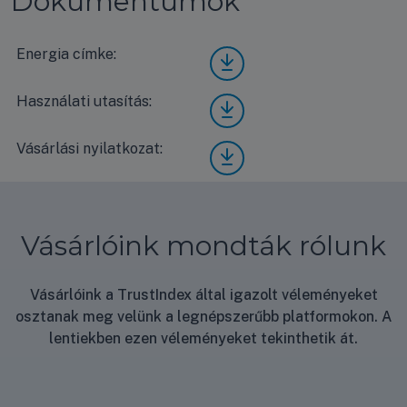
Dokumentumok
Energia címke:
LG
CT0
9F/U
Használati utasítás:
LG
UA1
CT0
Stan
9F/U
dard
Vásárlási nyilatkozat:
Vásá
UA1
ener
rlási
Stan
gia
nyila
dard
címk
tkoz
hasz
e
at
nálat
Vásárlóink mondták rólunk
i
útmu
tató
Vásárlóink a TrustIndex által igazolt véleményeket
osztanak meg velünk a legnépszerűbb platformokon. A
lentiekben ezen véleményeket tekinthetik át.