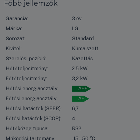
Főbb jellemzők
Garancia:
3 év
Márka:
LG
Sorozat:
Standard
Kivitel:
Klíma szett
Szerelési pozíció:
Kazettás
Hűtőteljesítmény:
2,5 kW
Fűtőteljesítmény:
3,2 kW
Hűtési energiaosztály:
A++
Fűtési energiaosztály:
A+
Hűtési hatásfok (SEER):
6,7
Fűtési hatásfok (SCOP):
4
Hűtőközeg típusa:
R32
Működési tartomány
-15 – 50 °C