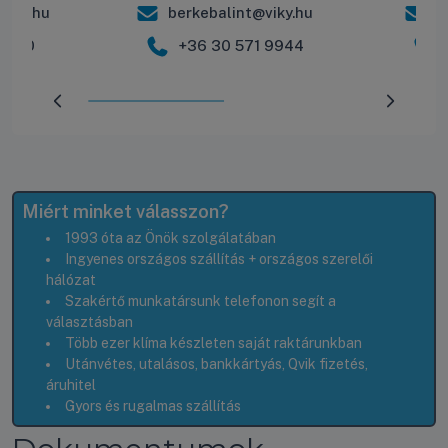
iky.hu
berkebalint@viky.hu
r
 2600
+36 30 571 9944
Előrehaladás:
50
%
Miért minket válasszon?
1993 óta az Önök szolgálatában
Ingyenes országos szállítás + országos szerelői
hálózat
Szakértő munkatársunk telefonon segít a
választásban
Több ezer klíma készleten saját raktárunkban
Utánvétes, utalásos, bankkártyás, Qvik fizetés,
áruhitel
Gyors és rugalmas szállítás