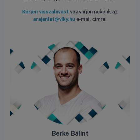
Kérjen visszahívást
vagy írjon nekünk az
arajanlat@viky.hu
e-mail címre!
ás
Berke Bálint
R