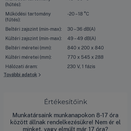
(hűtés):
Működési tartomány
-20 – 18 °C
(fűtés):
Beltéri zajszint (min-max):
30 – 36 dB(A)
Kültéri zajszint (min-max):
49 – 49 dB(A)
Beltéri méretei (mm):
840 x 200 x 840
Kültéri méretei (mm):
770 x 545 x 288
Hálózati áram:
230 V, 1 fázis
További adatok
Értékesítőink
Munkatársaink munkanapokon 8-17 óra
között állnak rendelkezésükre! Nem ér el
minket, vagy elmúlt már 17 óra?