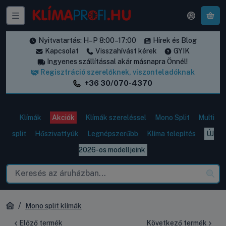
A k
Nyitvatartás: H–P 8:00–17:00
Hírek és Blog
Kapcsolat
Visszahívást kérek
GYIK
Ingyenes szállítással akár másnapra Önnél!
Regisztráció szerelőknek, viszonteladóknak
+36 30/070-4370
Klímák
Akciók
Klímák szereléssel
Mono Split
Multi
split
Hőszivattyúk
Legnépszerűbb
Klíma telepítés
ÚJ
2026-os modelljeink
Mono split klímák
Előző termék
Következő termék