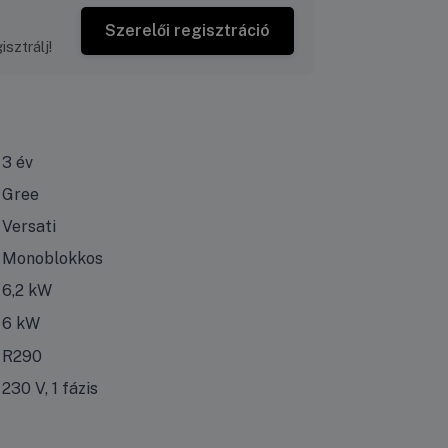
Szerelői regisztráció
sztrálj!
3 év
Gree
Versati
Monoblokkos
 száraz időben mért fűtési teljesítmény.
6,2 kW
 száraz időben mért fűtési teljesítmény.
6 kW
R290
230 V, 1 fázis