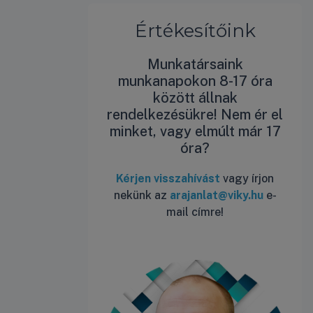
Értékesítőink
Munkatársaink
munkanapokon 8-17 óra
között állnak
rendelkezésükre! Nem ér el
minket, vagy elmúlt már 17
óra?
Kérjen visszahívást
vagy írjon
nekünk az
arajanlat@viky.hu
e-
mail címre!