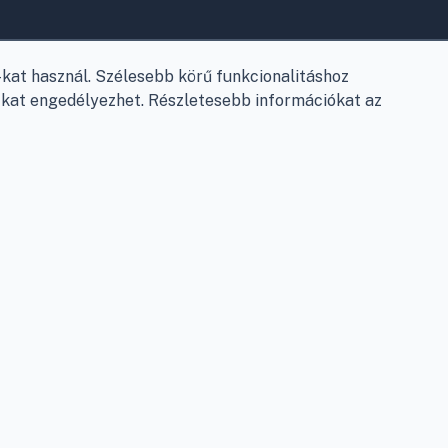
.
Elérhetőségek
Garancia és szállítás
at használ. Szélesebb körű funkcionalitáshoz
Fizetés
e-kat engedélyezhet. Részletesebb információkat az
Szállítás
Antikorrupciós nyilatkozat
Elállás a szerződéstől
Személyes adatok kezelése
Adatkezelési beállítások