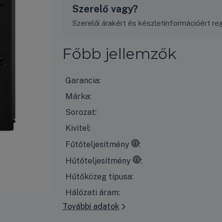
Szerelő vagy?
Szerelői árakért és készletinformációért regi
Főbb jellemzők
Garancia:
Márka:
Sorozat:
Kivitel:
35°C
kilépő vízhőmérséklet esetén, 7°C-os
Fűtőteljesítmény
7°C
kilépő vízhőmérséklet esetén, 35°C-os
Hűtőteljesítmény
Hűtőközeg típusa:
Hálózati áram:
További adatok