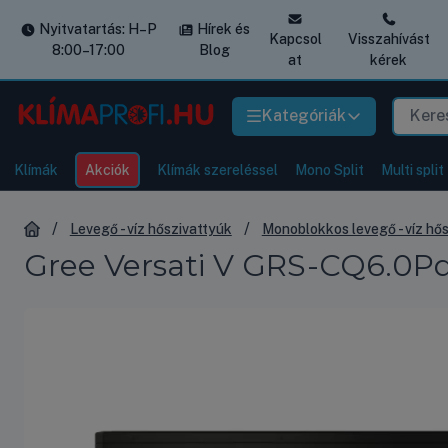
Nyitvatartás: H–P
Hírek és
Kapcsol
Visszahívást
8:00–17:00
Blog
at
kérek
Kategóriák
Klímák
Akciók
Klímák szereléssel
Mono Split
Multi split
Levegő - víz hőszivattyúk
Monoblokkos levegő - víz hő
Gree Versati V GRS-CQ6.0Pd