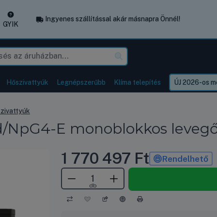
Ingyenes szállítással akár másnapra Önnél!
GYIK
Hőszivattyúk
Legnépszerűbb
Klíma telepítés
ÚJ 2026-os mo
szivattyúk
/NpG4-E monoblokkos levegő-
1 770 497
Ft
Rendelhető
db