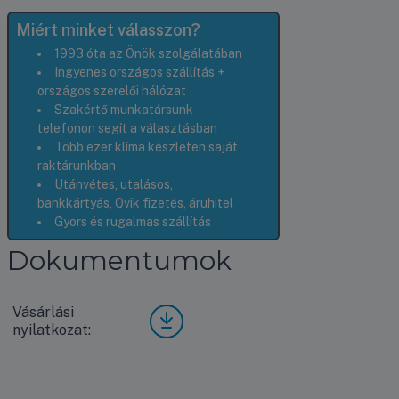
Miért minket válasszon?
1993 óta az Önök szolgálatában
Ingyenes országos szállítás +
országos szerelői hálózat
Szakértő munkatársunk
telefonon segít a választásban
Több ezer klíma készleten saját
raktárunkban
Utánvétes, utalásos,
bankkártyás, Qvik fizetés, áruhitel
Gyors és rugalmas szállítás
Dokumentumok
Vásárlási
Vásá
nyilatkozat:
rlási
nyila
tkoz
at