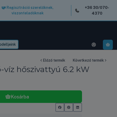
+36 30/070-
Regisztráció szerelőknek,
viszonteladóknak
4370
delljeink
A k
Előző termék
Következő termék
víz hőszivattyú 6.2 kW
Kosárba