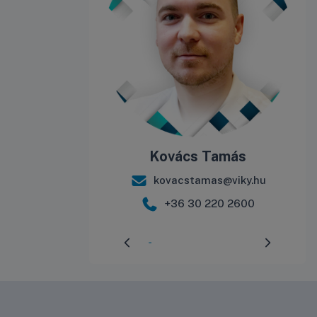
Kovács Tamás
kovacstamas@viky.hu
+36 30 220 2600
Előrehaladás:
3
%