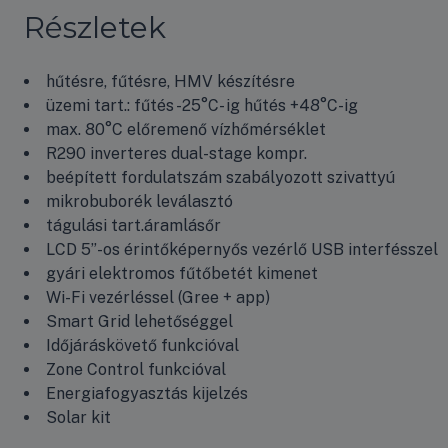
Részletek
hűtésre, fűtésre, HMV készítésre
üzemi tart.: fűtés -25°C- ig hűtés +48°C-ig
max. 80°C előremenő vízhőmérséklet
R290 inverteres dual-stage kompr.
beépített fordulatszám szabályozott szivattyú
mikrobuborék leválasztó
tágulási tart.áramlásőr
LCD 5”-os érintőképernyős vezérlő USB interfésszel
gyári elektromos fűtőbetét kimenet
Wi-Fi vezérléssel (Gree + app)
Smart Grid lehetőséggel
Időjáráskövető funkcióval
Zone Control funkcióval
Energiafogyasztás kijelzés
Solar kit