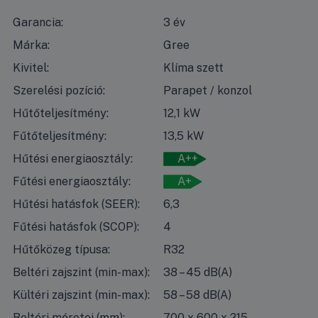
Garancia:
3 év
Márka:
Gree
Kivitel:
Klíma szett
Szerelési pozíció:
Parapet / konzol
Hűtőteljesítmény:
12,1 kW
Fűtőteljesítmény:
13,5 kW
Hűtési energiaosztály:
A++
Fűtési energiaosztály:
A+
Hűtési hatásfok (SEER):
6,3
Fűtési hatásfok (SCOP):
4
Hűtőközeg típusa:
R32
Beltéri zajszint (min-max):
38 – 45 dB(A)
Kültéri zajszint (min-max):
58 – 58 dB(A)
Beltéri méretei (mm):
700 x 600 x 215