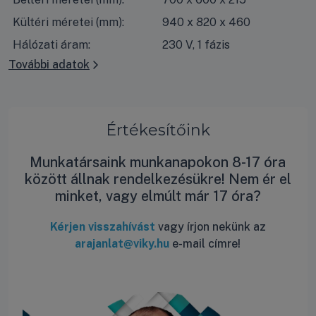
Kültéri méretei (mm):
940 x 820 x 460
Hálózati áram:
230 V, 1 fázis
További adatok
Értékesítőink
Munkatársaink munkanapokon 8-17 óra
között állnak rendelkezésükre! Nem ér el
minket, vagy elmúlt már 17 óra?
Kérjen visszahívást
vagy írjon nekünk az
arajanlat@viky.hu
e-mail címre!