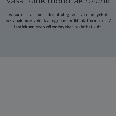
Vásárlóink mondták rólunk
Vásárlóink a TrustIndex által igazolt véleményeket
osztanak meg velünk a legnépszerűbb platformokon. A
lentiekben ezen véleményeket tekinthetik át.