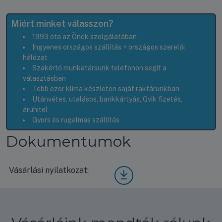
Miért minket válasszon?
1993 óta az Önök szolgálatában
Ingyenes országos szállítás + országos szerelői
hálózat
Szakértő munkatársunk telefonon segít a
választásban
Több ezer klíma készleten saját raktárunkban
Utánvétes, utalásos, bankkártyás, Qvik fizetés,
áruhitel
Gyors és rugalmas szállítás
Dokumentumok
Vásárlási nyilatkozat:
Vásá
rlási
nyila
tkoz
at