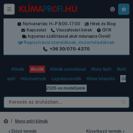
A k
Nyitvatartás: H–P 8:00–17:00
Hírek és Blog
Kapcsolat
Visszahívást kérek
GYIK
Ingyenes szállítással akár másnapra Önnél!
Regisztráció szerelőknek, viszonteladóknak
+36 30/070-4370
Klímák
Akciók
Klímák szereléssel
Mono Split
Multi
split
Hőszivattyúk
Legnépszerűbb
Klíma telepítés
ÚJ
2026-os modelljeink
Mono split klímák
Előző termék
Következő termék