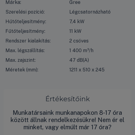
Márka:
Gree
Szerelési pozíció:
Légcsatornázható
Hűtőteljesítmény:
7,4 kW
Fűtőteljesítmény:
11 kW
Rendszer kialakítás:
2 csöves
Max. légszállítás:
1 400 m³/h
Max. zajszint:
47 dB(A)
Méretek (mm):
1211 x 510 x 245
Értékesítőink
Munkatársaink munkanapokon 8-17 óra
között állnak rendelkezésükre! Nem ér el
minket, vagy elmúlt már 17 óra?