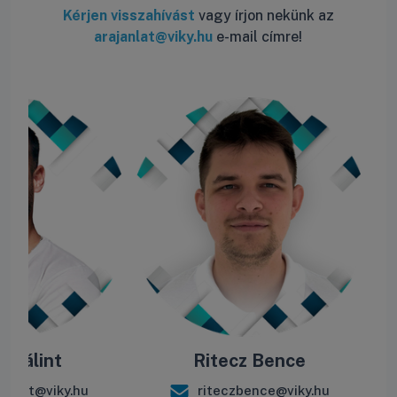
Kérjen visszahívást
vagy írjon nekünk az
arajanlat@viky.hu
e-mail címre!
e Bálint
Ritecz Bence
balint@viky.hu
riteczbence@viky.hu