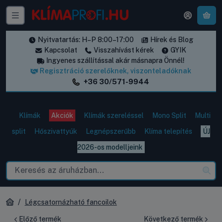
A k
Nyitvatartás: H–P 8:00–17:00
Hírek és Blog
Kapcsolat
Visszahívást kérek
GYIK
Ingyenes szállítással akár másnapra Önnél!
Regisztráció szerelőknek, viszonteladóknak
+36 30/571-9944
Klímák
Akciók
Klímák szereléssel
Mono Split
Multi
split
Hőszivattyúk
Legnépszerűbb
Klíma telepítés
ÚJ
2026-os modelljeink
Légcsatornázható fancoilok
Előző termék
Következő termék