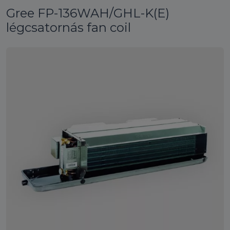
Gree FP-136WAH/GHL-K(E)
légcsatornás fan coil