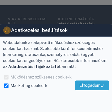
VIKY KERESKEDELMI
JOGI INFORMÁCIÓK
KFT.
Vásárlási feltételek
Az Önök szolgálatában
Adatkezelési beállítások
1993 óta!
Adatkezelési
tájékoztató
Weboldalunk az alapvető működéshez szükséges
Raktár, vevőszolgálat:
cookie-kat használ. Szélesebb körű funkcionalitáshoz
Nagykanizsa, Buda Ernő
Elérhetőségek
(marketing, statisztika, személyre szabás) egyéb
utca 21.
Garancia és szállítás
cookie-kat engedélyezhet. Részletesebb információkat
Központ (nem
az
Adatkezelési tájékoztató
ban talál.
Fizetés
vevőszolgálat):
Működéshez szükséges cookie-k
Nagykanizsa, Récsei út
Szállítás
3.
Elfogadom
Marketing cookie-k
Kiváló Szolgáltatás
Antikorrupciós
Mobil:
+36 30/220-2600
nyilatkozat
Igazolta:
Trustindex
E-mail:
info@viky.hu
Elállás a szerződéstől