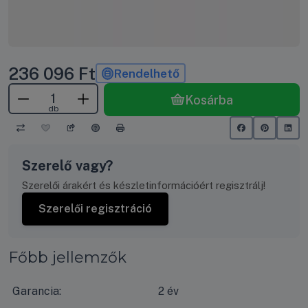
236 096
Ft
Rendelhető
Kosárba
db
Szerelő vagy?
Szerelői árakért és készletinformációért regisztrálj!
Szerelői regisztráció
Főbb jellemzők
Garancia:
2 év