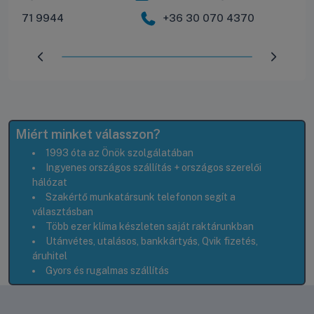
30 571 9944
+36 30 070 4370
Előrehaladás:
100
%
Miért minket válasszon?
1993 óta az Önök szolgálatában
Ingyenes országos szállítás + országos szerelői
hálózat
Szakértő munkatársunk telefonon segít a
választásban
Több ezer klíma készleten saját raktárunkban
Utánvétes, utalásos, bankkártyás, Qvik fizetés,
áruhitel
Gyors és rugalmas szállítás