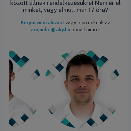
között állnak rendelkezésükre! Nem ér el
minket, vagy elmúlt már 17 óra?
Kérjen visszahívást
vagy írjon nekünk az
arajanlat@viky.hu
e-mail címre!