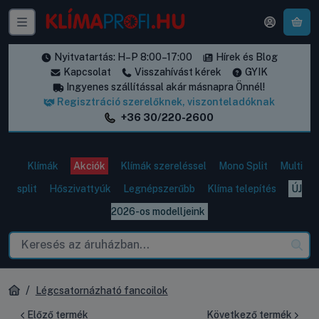
A k
Nyitvatartás: H–P 8:00–17:00
Hírek és Blog
Kapcsolat
Visszahívást kérek
GYIK
Ingyenes szállítással akár másnapra Önnél!
Regisztráció szerelőknek, viszonteladóknak
+36 30/220-2600
Klímák
Akciók
Klímák szereléssel
Mono Split
Multi
split
Hőszivattyúk
Legnépszerűbb
Klíma telepítés
ÚJ
2026-os modelljeink
Légcsatornázható fancoilok
Előző termék
Következő termék