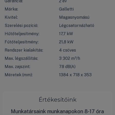
Garancia:
2 év
Márka:
Galletti
Kivitel:
Magasnyomású
Szerelési pozíció:
Légcsatornázható
Hűtőteljesítmény:
17,7 kW
Fűtőteljesítmény:
21,8 kW
Rendszer kialakítás:
4 csöves
Max. légszállítás:
3 302 m³/h
Max. zajszint:
78 dB(A)
Méretek (mm):
1384 x 718 x 353
Értékesítőink
Munkatársaink munkanapokon 8-17 óra