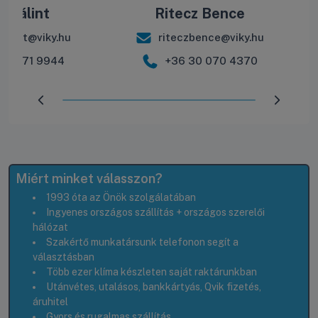
e Bálint
Ritecz Bence
balint@viky.hu
riteczbence@viky.hu
30 571 9944
+36 30 070 4370
Előrehaladás:
100
%
Miért minket válasszon?
1993 óta az Önök szolgálatában
Ingyenes országos szállítás + országos szerelői
hálózat
Szakértő munkatársunk telefonon segít a
választásban
Több ezer klíma készleten saját raktárunkban
Utánvétes, utalásos, bankkártyás, Qvik fizetés,
áruhitel
Gyors és rugalmas szállítás