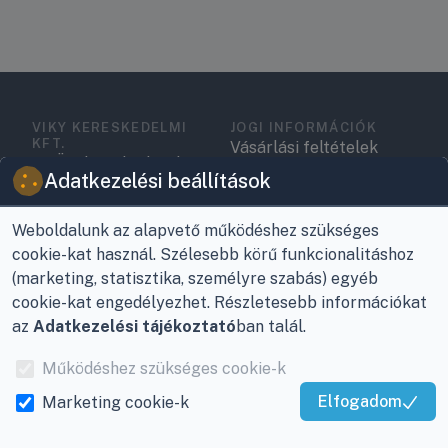
VIKY KERESKEDELMI
JOGI INFORMÁCIÓK
KFT.
Vásárlási feltételek
Az Önök szolgálatában
Adatkezelési beállítások
1993 óta!
Adatkezelési
tájékoztató
Raktár, vevőszolgálat:
Weboldalunk az alapvető működéshez szükséges
Nagykanizsa, Buda Ernő
Elérhetőségek
cookie-kat használ. Szélesebb körű funkcionalitáshoz
utca 21.
(marketing, statisztika, személyre szabás) egyéb
Garancia és szállítás
cookie-kat engedélyezhet. Részletesebb információkat
Központ (nem
az
Adatkezelési tájékoztató
ban talál.
Fizetés
vevőszolgálat):
Nagykanizsa, Récsei út
Működéshez szükséges cookie-k
Szállítás
3.
Elfogadom
Marketing cookie-k
Antikorrupciós
Kiváló Szolgáltatás
Mobil:
+36 30/220-2600
nyilatkozat
Igazolta:
Trustindex