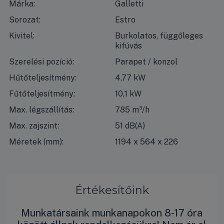
Márka:
Galletti
Sorozat:
Estro
Kivitel:
Burkolatos, függőleges
kifúvás
Szerelési pozíció:
Parapet / konzol
Hűtőteljesítmény:
4,77 kW
Fűtőteljesítmény:
10,1 kW
Max. légszállítás:
785 m³/h
Max. zajszint:
51 dB(A)
Méretek (mm):
1194 x 564 x 226
Értékesítőink
Munkatársaink munkanapokon 8-17 óra