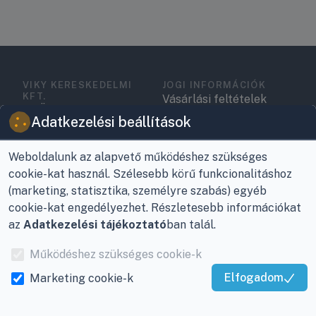
VIKY KERESKEDELMI
JOGI INFORMÁCIÓK
KFT.
Vásárlási feltételek
Az Önök szolgálatában
Adatkezelési beállítások
1993 óta!
Adatkezelési
tájékoztató
Raktár, vevőszolgálat:
Weboldalunk az alapvető működéshez szükséges
Nagykanizsa, Buda Ernő
Elérhetőségek
cookie-kat használ. Szélesebb körű funkcionalitáshoz
utca 21.
(marketing, statisztika, személyre szabás) egyéb
Garancia és szállítás
cookie-kat engedélyezhet. Részletesebb információkat
Központ (nem
az
Adatkezelési tájékoztató
ban talál.
Fizetés
vevőszolgálat):
Nagykanizsa, Récsei út
Működéshez szükséges cookie-k
Szállítás
3.
Elfogadom
Marketing cookie-k
Antikorrupciós
Kiváló Szolgáltatás
Mobil:
+36 30/220-2600
nyilatkozat
Igazolta:
Trustindex