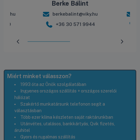
ás
Berke Bálint
R
iky.hu
berkebalint@viky.hu
r
 2600
+36 30 571 9944
Előrehaladás:
50
%
Miért minket válasszon?
1993 óta az Önök szolgálatában
Ingyenes országos szállítás + országos szerelői
hálózat
Szakértő munkatársunk telefonon segít a
választásban
Több ezer klíma készleten saját raktárunkban
Utánvétes, utalásos, bankkártyás, Qvik fizetés,
áruhitel
Gyors és rugalmas szállítás