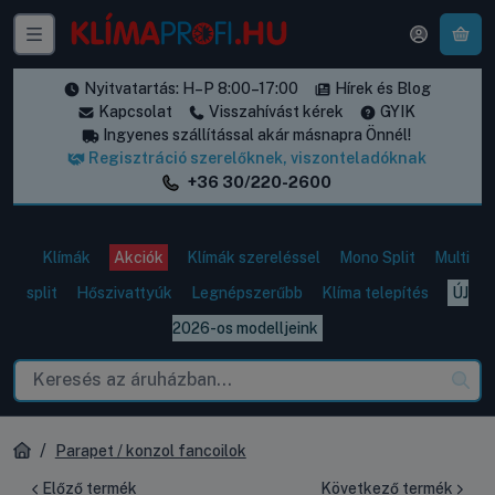
A k
Nyitvatartás: H–P 8:00–17:00
Hírek és Blog
Kapcsolat
Visszahívást kérek
GYIK
Ingyenes szállítással akár másnapra Önnél!
Regisztráció szerelőknek, viszonteladóknak
+36 30/220-2600
Klímák
Akciók
Klímák szereléssel
Mono Split
Multi
split
Hőszivattyúk
Legnépszerűbb
Klíma telepítés
ÚJ
2026-os modelljeink
Parapet / konzol fancoilok
Előző termék
Következő termék