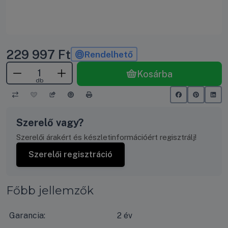
229 997
Ft
Rendelhető
Kosárba
db
Szerelő vagy?
Szerelői árakért és készletinformációért regisztrálj!
Szerelői regisztráció
Főbb jellemzők
Garancia:
2 év