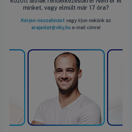
között állnak rendelkezésükre! Nem ér el
minket, vagy elmúlt már 17 óra?
Kérjen visszahívást
vagy írjon nekünk az
arajanlat@viky.hu
e-mail címre!