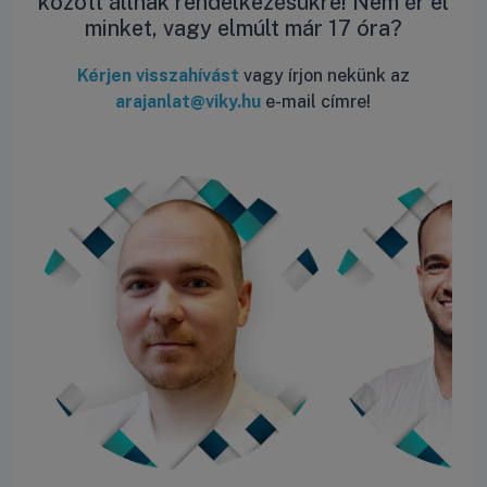
között állnak rendelkezésükre! Nem ér el
minket, vagy elmúlt már 17 óra?
Kérjen visszahívást
vagy írjon nekünk az
arajanlat@viky.hu
e-mail címre!