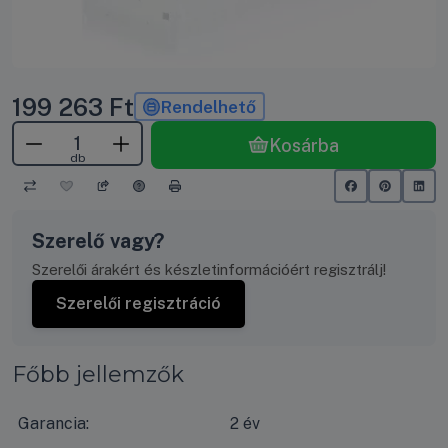
199 263
Ft
Rendelhető
Kosárba
db
Szerelő vagy?
Szerelői árakért és készletinformációért regisztrálj!
Szerelői regisztráció
Főbb jellemzők
Garancia:
2 év