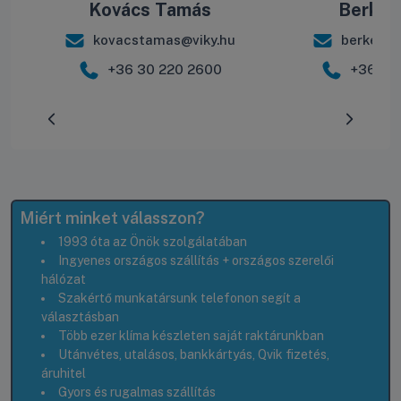
Kovács Tamás
Berke B
kovacstamas@viky.hu
berkebal
+36 30 220 2600
+36 30
Előrehaladás:
0
%
Miért minket válasszon?
1993 óta az Önök szolgálatában
Ingyenes országos szállítás + országos szerelői
hálózat
Szakértő munkatársunk telefonon segít a
választásban
Több ezer klíma készleten saját raktárunkban
Utánvétes, utalásos, bankkártyás, Qvik fizetés,
áruhitel
Gyors és rugalmas szállítás