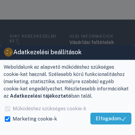
VIKY KERESKEDELMI
JOGI INFORMÁCIÓK
KFT.
Vásárlási feltételek
Az Önök szolgálatában
Adatkezelési beállítások
1993 óta!
Adatkezelési
tájékoztató
Raktár, vevőszolgálat:
Weboldalunk az alapvető működéshez szükséges
Nagykanizsa, Buda Ernő
Elérhetőségek
cookie-kat használ. Szélesebb körű funkcionalitáshoz
utca 21.
(marketing, statisztika, személyre szabás) egyéb
Garancia és szállítás
cookie-kat engedélyezhet. Részletesebb információkat
Központ (nem
az
Adatkezelési tájékoztató
ban talál.
Fizetés
vevőszolgálat):
Nagykanizsa, Récsei út
Működéshez szükséges cookie-k
Szállítás
3.
Elfogadom
Marketing cookie-k
Antikorrupciós
Kiváló Szolgáltatás
Mobil:
+36 30/220-2600
nyilatkozat
Igazolta:
Trustindex