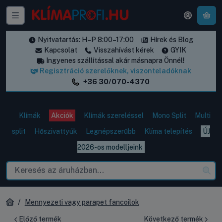
A k
Nyitvatartás: H–P 8:00–17:00
Hírek és Blog
Kapcsolat
Visszahívást kérek
GYIK
Ingyenes szállítással akár másnapra Önnél!
Regisztráció szerelőknek, viszonteladóknak
+36 30/070-4370
Klímák
Akciók
Klímák szereléssel
Mono Split
Multi
split
Hőszivattyúk
Legnépszerűbb
Klíma telepítés
ÚJ
2026-os modelljeink
Mennyezeti vagy parapet fancoilok
Előző termék
Következő termék