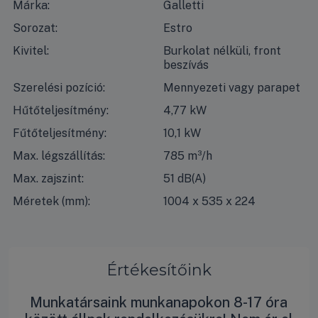
Márka:
Galletti
Sorozat:
Estro
Kivitel:
Burkolat nélküli, front
beszívás
Szerelési pozíció:
Mennyezeti vagy parapet
Hűtőteljesítmény:
4,77 kW
Fűtőteljesítmény:
10,1 kW
Max. légszállítás:
785 m³/h
Max. zajszint:
51 dB(A)
Méretek (mm):
1004 x 535 x 224
Értékesítőink
Munkatársaink munkanapokon 8-17 óra