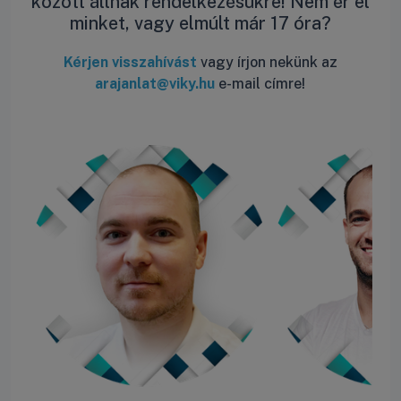
között állnak rendelkezésükre! Nem ér el
minket, vagy elmúlt már 17 óra?
Kérjen visszahívást
vagy írjon nekünk az
arajanlat@viky.hu
e-mail címre!