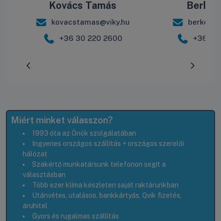
Kovács Tamás
Berke B
kovacstamas@viky.hu
berkebal
+36 30 220 2600
+36 30
Előrehaladás:
0
%
Miért minket válasszon?
1993 óta az Önök szolgálatában
Ingyenes országos szállítás + országos szerelői
hálózat
Szakértő munkatársunk telefonon segít a
választásban
Több ezer klíma készleten saját raktárunkban
Utánvétes, utalásos, bankkártyás, Qvik fizetés,
áruhitel
Gyors és rugalmas szállítás