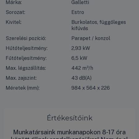
Márka:
Galletti
Sorozat:
Estro
Kivitel:
Burkolatos, függőleges
kifúvás
Szerelési pozíció:
Parapet / konzol
Hűtőteljesítmény:
2,93 kW
Fűtőteljesítmény:
6,5 kW
Max. légszállítás:
442 m³/h
Max. zajszint:
43 dB(A)
Méretek (mm):
984 x 564 x 226
Értékesítőink
Munkatársaink munkanapokon 8-17 óra