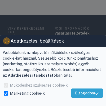
VIKY KERESKEDELMI
JOGI INFORMÁCIÓK
KFT.
Vásárlási feltételek
Az Önök szolgálatában
Adatkezelési beállítások
1993 óta!
Adatkezelési
tájékoztató
Raktár, vevőszolgálat:
Weboldalunk az alapvető működéshez szükséges
Nagykanizsa, Buda Ernő
Elérhetőségek
cookie-kat használ. Szélesebb körű funkcionalitáshoz
utca 21.
(marketing, statisztika, személyre szabás) egyéb
Garancia és szállítás
cookie-kat engedélyezhet. Részletesebb információkat
Központ (nem
az
Adatkezelési tájékoztató
ban talál.
Fizetés
vevőszolgálat):
Nagykanizsa, Récsei út
Működéshez szükséges cookie-k
Szállítás
3.
Elfogadom
Marketing cookie-k
Antikorrupciós
Kiváló Szolgáltatás
Mobil:
+36 30/220-2600
nyilatkozat
Igazolta:
Trustindex