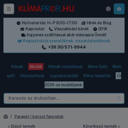
A k
Nyitvatartás: H–P 8:00–17:00
Hírek és Blog
Kapcsolat
Visszahívást kérek
GYIK
Ingyenes szállítással akár másnapra Önnél!
Regisztráció szerelőknek, viszonteladóknak
+36 30/571-9944
Klímák
Akciók
Klímák szereléssel
Mono Split
Multi
split
Hőszivattyúk
Legnépszerűbb
Klíma telepítés
ÚJ
2026-os modelljeink
Parapet / konzol fancoilok
Előző termék
Következő termék