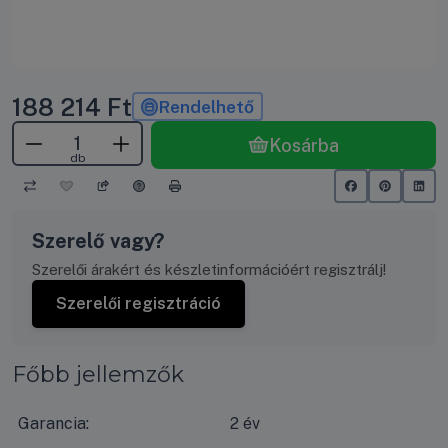
188 214
Ft
Rendelhető
Kosárba
db
Szerelő vagy?
Szerelői árakért és készletinformációért regisztrálj!
Szerelői regisztráció
Főbb jellemzők
Garancia:
2 év