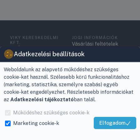
VIKY KERESKEDELMI
JOGI INFORMÁCIÓK
KFT.
Vásárlási feltételek
Az Önök szolgálatában
Adatkezelési beállítások
1993 óta!
Adatkezelési
tájékoztató
Raktár, vevőszolgálat:
Weboldalunk az alapvető működéshez szükséges
Nagykanizsa, Buda Ernő
Elérhetőségek
cookie-kat használ. Szélesebb körű funkcionalitáshoz
utca 21.
(marketing, statisztika, személyre szabás) egyéb
Garancia és szállítás
cookie-kat engedélyezhet. Részletesebb információkat
Központ (nem
az
Adatkezelési tájékoztató
ban talál.
Fizetés
vevőszolgálat):
Nagykanizsa, Récsei út
Működéshez szükséges cookie-k
Szállítás
3.
Elfogadom
Marketing cookie-k
Antikorrupciós
Kiváló Szolgáltatás
Mobil:
+36 30/220-2600
nyilatkozat
Igazolta:
Trustindex