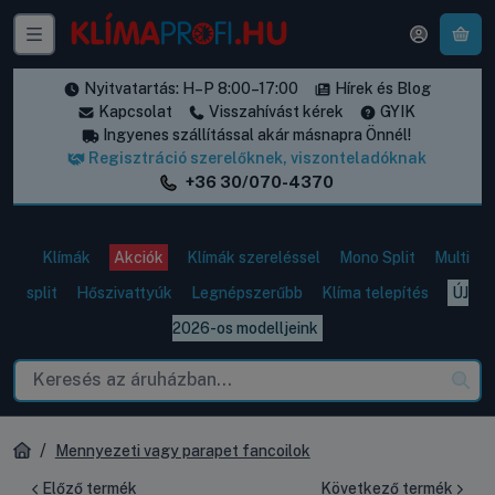
A k
Nyitvatartás: H–P 8:00–17:00
Hírek és Blog
Kapcsolat
Visszahívást kérek
GYIK
Ingyenes szállítással akár másnapra Önnél!
Regisztráció szerelőknek, viszonteladóknak
+36 30/070-4370
Klímák
Akciók
Klímák szereléssel
Mono Split
Multi
split
Hőszivattyúk
Legnépszerűbb
Klíma telepítés
ÚJ
2026-os modelljeink
Mennyezeti vagy parapet fancoilok
Előző termék
Következő termék