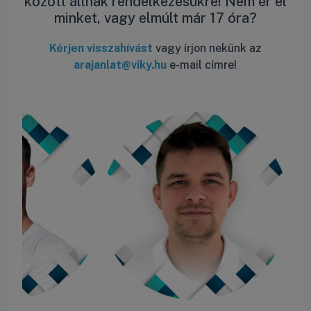
között állnak rendelkezésükre! Nem ér el
minket, vagy elmúlt már 17 óra?
Kérjen visszahívást
vagy írjon nekünk az
arajanlat@viky.hu
e-mail címre!