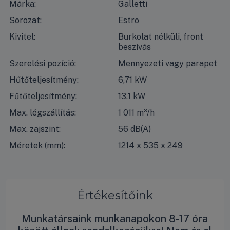
Márka:
Galletti
Sorozat:
Estro
Kivitel:
Burkolat nélküli, front
beszívás
Szerelési pozíció:
Mennyezeti vagy parapet
Hűtőteljesítmény:
6,71 kW
Fűtőteljesítmény:
13,1 kW
Max. légszállítás:
1 011 m³/h
Max. zajszint:
56 dB(A)
Méretek (mm):
1214 x 535 x 249
Értékesítőink
Munkatársaink munkanapokon 8-17 óra