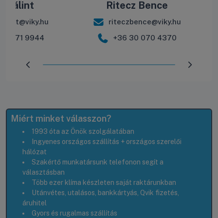
e Bálint
Ritecz Bence
balint@viky.hu
riteczbence@viky.hu
30 571 9944
+36 30 070 4370
Előrehaladás:
100
%
Miért minket válasszon?
1993 óta az Önök szolgálatában
Ingyenes országos szállítás + országos szerelői
hálózat
Szakértő munkatársunk telefonon segít a
választásban
Több ezer klíma készleten saját raktárunkban
Utánvétes, utalásos, bankkártyás, Qvik fizetés,
áruhitel
Gyors és rugalmas szállítás