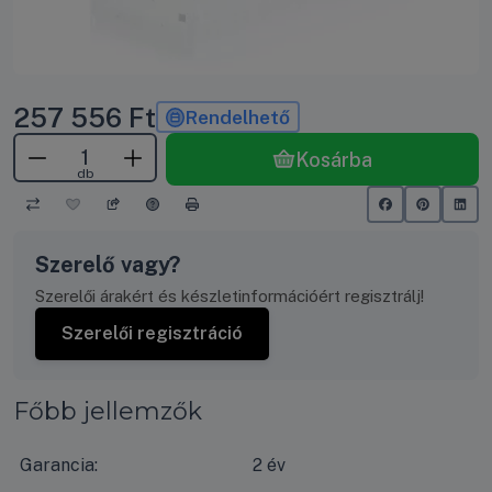
257 556
Ft
Rendelhető
Kosárba
db
Szerelő vagy?
Szerelői árakért és készletinformációért regisztrálj!
Szerelői regisztráció
Főbb jellemzők
Garancia:
2 év