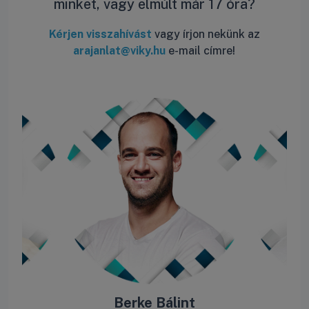
minket, vagy elmúlt már 17 óra?
Kérjen visszahívást
vagy írjon nekünk az
arajanlat@viky.hu
e-mail címre!
ás
Berke Bálint
R