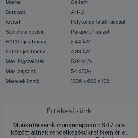
Márka:
Galletti
Sorozat:
Art-U
Kivitel:
Folytonos felső ráccsal
Szerelési pozíció:
Parapet / konzol
Hűtőteljesítmény:
2,44 kW
Fűtőteljesítmény:
4,99 kW
Max. légszállítás:
528 m³/h
Max. zajszint:
54 dB(A)
Méretek (mm):
1036 x 609 x 136
Értékesítőink
Munkatársaink munkanapokon 8-17 óra
között állnak rendelkezésükre! Nem ér el