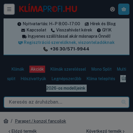
A k
Nyitvatartás: H–P 8:00–17:00
Hírek és Blog
Kapcsolat
Visszahívást kérek
GYIK
Ingyenes szállítással akár másnapra Önnél!
Regisztráció szerelőknek, viszonteladóknak
+36 30/571-9944
Klímák
Akciók
Klímák szereléssel
Mono Split
Multi
split
Hőszivattyúk
Legnépszerűbb
Klíma telepítés
ÚJ
2026-os modelljeink
Parapet / konzol fancoilok
Előző termék
Következő termék