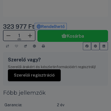
323 977
Ft
Rendelhető
Kosárba
db
Szerelő vagy?
Szerelői árakért és készletinformációért regisztrálj!
Szerelői regisztráció
Főbb jellemzők
Garancia:
2 év