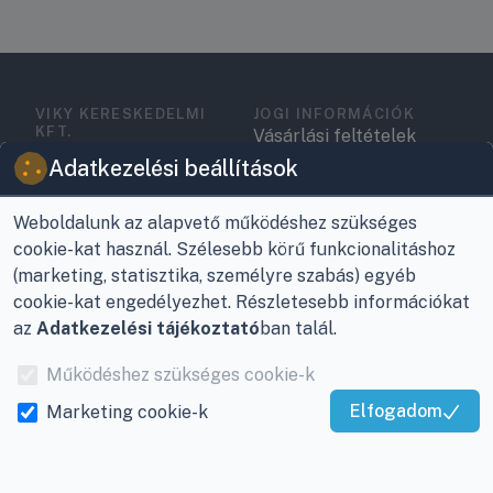
VIKY KERESKEDELMI
JOGI INFORMÁCIÓK
KFT.
Vásárlási feltételek
Az Önök szolgálatában
Adatkezelési beállítások
1993 óta!
Adatkezelési
tájékoztató
Weboldalunk az alapvető működéshez szükséges
Raktár, vevőszolgálat:
cookie-kat használ. Szélesebb körű funkcionalitáshoz
Nagykanizsa, Buda Ernő
Elérhetőségek
(marketing, statisztika, személyre szabás) egyéb
utca 21.
Garancia és szállítás
cookie-kat engedélyezhet. Részletesebb információkat
Központ (nem
az
Adatkezelési tájékoztató
ban talál.
Fizetés
vevőszolgálat):
Nagykanizsa, Récsei út
Működéshez szükséges cookie-k
Szállítás
3.
Elfogadom
Marketing cookie-k
Antikorrupciós
Kiváló Szolgáltatás
Mobil:
+36 30/220-2600
nyilatkozat
Igazolta:
Trustindex
E-mail:
info@viky.hu