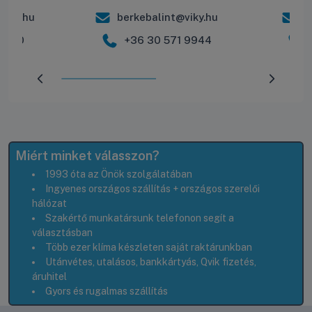
iky.hu
berkebalint@viky.hu
r
 2600
+36 30 571 9944
Előrehaladás:
50
%
Miért minket válasszon?
1993 óta az Önök szolgálatában
Ingyenes országos szállítás + országos szerelői
hálózat
Szakértő munkatársunk telefonon segít a
választásban
Több ezer klíma készleten saját raktárunkban
Utánvétes, utalásos, bankkártyás, Qvik fizetés,
áruhitel
Gyors és rugalmas szállítás