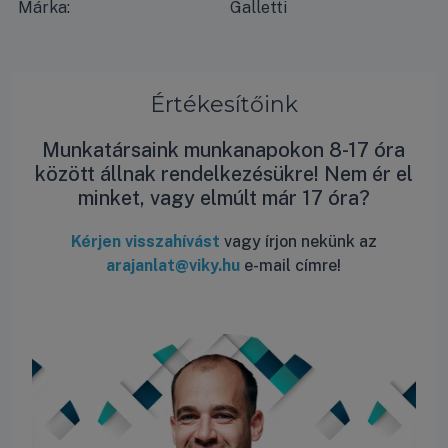
Márka:
Galletti
Értékesítőink
Munkatársaink munkanapokon 8-17 óra
között állnak rendelkezésükre! Nem ér el
minket, vagy elmúlt már 17 óra?
Kérjen visszahívást
vagy írjon nekünk az
arajanlat@viky.hu
e-mail címre!