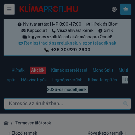
A k
Nyitvatartás: H–P 8:00–17:00
Hírek és Blog
Kapcsolat
Visszahívást kérek
GYIK
Ingyenes szállítással akár másnapra Önnél!
Regisztráció szerelőknek, viszonteladóknak
+36 30/220-2600
Klímák
Akciók
Klímák szereléssel
Mono Split
Multi
split
Hőszivattyúk
Legnépszerűbb
Klíma telepítés
ÚJ
2026-os modelljeink
Termoventilátorok
Előző termék
Következő termék