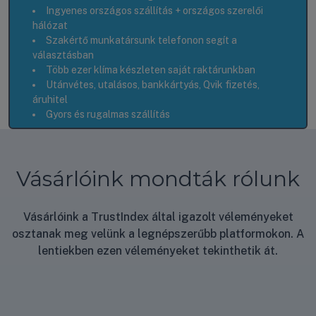
Ingyenes országos szállítás + országos szerelői
hálózat
Szakértő munkatársunk telefonon segít a
választásban
Több ezer klíma készleten saját raktárunkban
Utánvétes, utalásos, bankkártyás, Qvik fizetés,
áruhitel
Gyors és rugalmas szállítás
Vásárlóink mondták rólunk
Vásárlóink a TrustIndex által igazolt véleményeket
osztanak meg velünk a legnépszerűbb platformokon. A
lentiekben ezen véleményeket tekinthetik át.