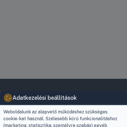
VIKY KERESKEDELMI
JOGI INFORMÁCIÓK
Adatkezelési beállítások
KFT.
Vásárlási feltételek
Az Önök szolgálatában
1993 óta!
Adatkezelési
Weboldalunk az alapvető működéshez szükséges
tájékoztató
cookie-kat használ. Szélesebb körű funkcionalitáshoz
Raktár, vevőszolgálat:
(marketing, statisztika, személyre szabás) egyéb