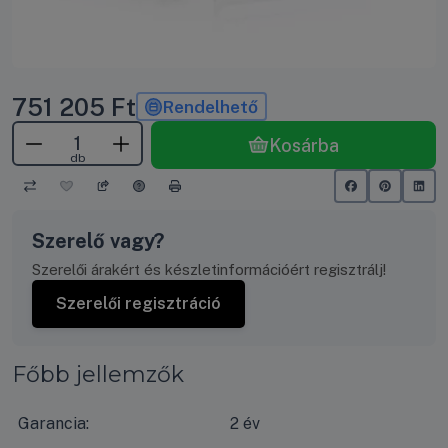
751 205
Ft
Rendelhető
Kosárba
db
Szerelő vagy?
Szerelői árakért és készletinformációért regisztrálj!
Szerelői regisztráció
Főbb jellemzők
Garancia:
2 év