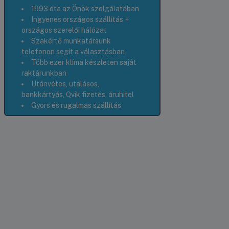
1993 óta az Önök szolgálatában
Ingyenes országos szállítás +
országos szerelői hálózat
Szakértő munkatársunk
telefonon segít a választásban
Több ezer klíma készleten saját
raktárunkban
Utánvétes, utalásos,
bankkártyás, Qvik fizetés, áruhitel
Gyors és rugalmas szállítás
Berke Bálint
Ritecz Be
berkebalint@viky.hu
riteczbence
+36 30 571 9944
+36 30 07