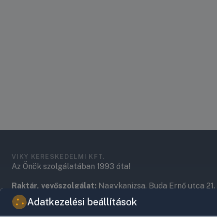
VIKY KERESKEDELMI KFT.
Az Önök szolgálatában 1993 óta!
Raktár, vevőszolgálat:
Nagykanizsa, Buda Ernő utca 21.
Adatkezelési beállítások
Központ (nem vevőszolgálat):
Nagykanizsa, Récsei út 3