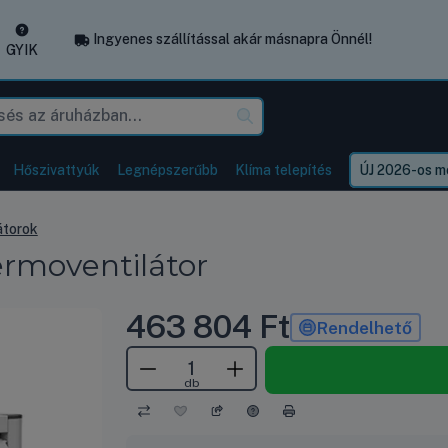
Ingyenes szállítással akár másnapra Önnél!
GYIK
Hőszivattyúk
Legnépszerűbb
Klíma telepítés
ÚJ 2026-os mo
átorok
ermoventilátor
463 804
Ft
Rendelhető
db