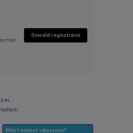
Szerelői regisztráció
sztrálj!
2 év
Galletti
Miért minket válasszon?