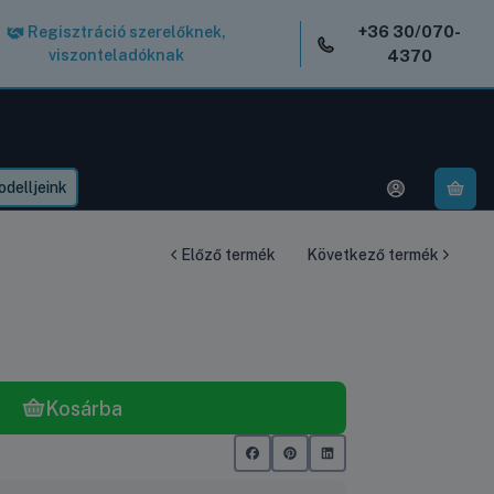
+36 30/070-
Regisztráció szerelőknek,
viszonteladóknak
4370
delljeink
A k
Előző termék
Következő termék
Kosárba