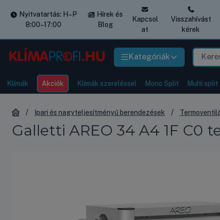
Nyitvatartás: H–P
Hírek és
Kapcsol
Visszahívást
8:00–17:00
Blog
at
kérek
Kategóriák
Klímák
Akciók
Klímák szereléssel
Mono Split
Multi split
Ipari és nagyteljesítményű berendezések
Termoventil
Galletti AREO 34 A4 1F C0 t