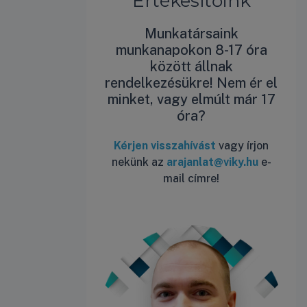
Értékesítőink
Munkatársaink
munkanapokon 8-17 óra
között állnak
rendelkezésükre! Nem ér el
minket, vagy elmúlt már 17
óra?
Kérjen visszahívást
vagy írjon
nekünk az
arajanlat@viky.hu
e-
mail címre!