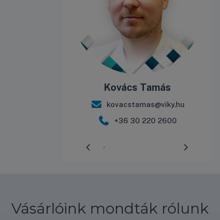
Kovács Tamás
kovacstamas@viky.hu
+36 30 220 2600
Előrehaladás:
3
%
Vásárlóink mondták rólunk