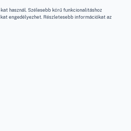
Garancia és szállítás
at használ. Szélesebb körű funkcionalitáshoz
Fizetés
e-kat engedélyezhet. Részletesebb információkat az
Szállítás
Antikorrupciós nyilatkozat
Elállás a szerződéstől
Személyes adatok kezelése
Adatkezelési beállítások
léshez