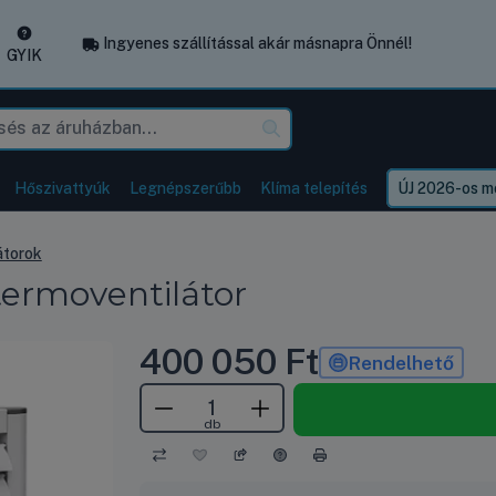
Ingyenes szállítással akár másnapra Önnél!
GYIK
Hőszivattyúk
Legnépszerűbb
Klíma telepítés
ÚJ 2026-os mo
átorok
termoventilátor
400 050
Ft
Rendelhető
db