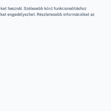
Garancia és szállítás
at használ. Szélesebb körű funkcionalitáshoz
Fizetés
e-kat engedélyezhet. Részletesebb információkat az
Szállítás
Antikorrupciós nyilatkozat
Elállás a szerződéstől
Személyes adatok kezelése
Adatkezelési beállítások
léshez