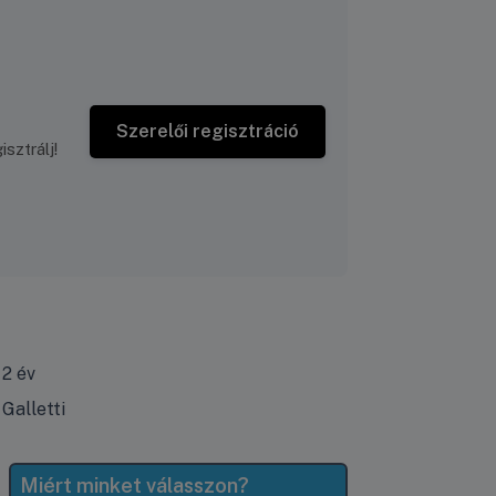
Szerelői regisztráció
sztrálj!
2 év
Galletti
Miért minket válasszon?