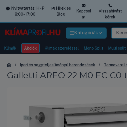
Nyitvatartás: H–P
Hírek és
Kapcsol
Visszahívást
8:00–17:00
Blog
at
kérek
Kategóriák
Klímák
Akciók
Klímák szereléssel
Mono Split
Multi split
Ipari és nagyteljesítményű berendezések
Termoventil
Galletti AREO 22 M0 EC C0 