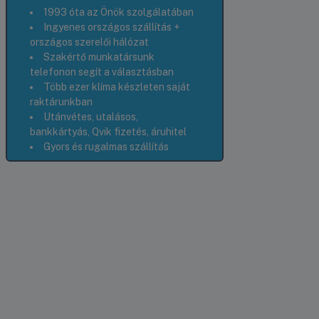
1993 óta az Önök szolgálatában
Ingyenes országos szállítás +
országos szerelői hálózat
Szakértő munkatársunk
telefonon segít a választásban
Több ezer klíma készleten saját
raktárunkban
Utánvétes, utalásos,
bankkártyás, Qvik fizetés, áruhitel
Gyors és rugalmas szállítás