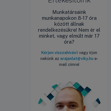
Értékesítőink
Munkatársaink
munkanapokon 8-17 óra
között állnak
rendelkezésükre! Nem ér el
minket, vagy elmúlt már 17
óra?
Kérjen visszahívást
vagy írjon
nekünk az
arajanlat@viky.hu
e-
mail címre!