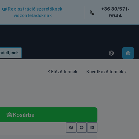
+36 30/571-
Regisztráció szerelőknek,
viszonteladóknak
9944
delljeink
A k
Előző termék
Következő termék
Kosárba