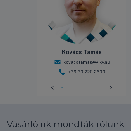
Kovács Tamás
kovacstamas@viky.hu
+36 30 220 2600
Előrehaladás:
3
%
Vásárlóink mondták rólunk