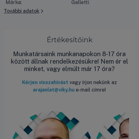
Márka:
Galletti
További adatok
Értékesítőink
Munkatársaink munkanapokon 8-17 óra
között állnak rendelkezésükre! Nem ér el
minket, vagy elmúlt már 17 óra?
Kérjen visszahívást
vagy írjon nekünk az
arajanlat@viky.hu
e-mail címre!