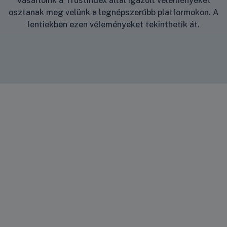
Vásárlóink a TrustIndex által igazolt véleményeket
i
osztanak meg velünk a legnépszerűbb platformokon. A
útmu
lentiekben ezen véleményeket tekinthetik át.
tató