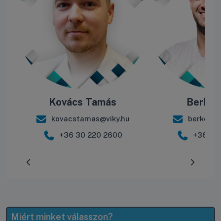
Kovács Tamás
Berke B
kovacstamas@viky.hu
berkebal
+36 30 220 2600
+36 30
Előrehaladás:
0
%
Miért minket válasszon?