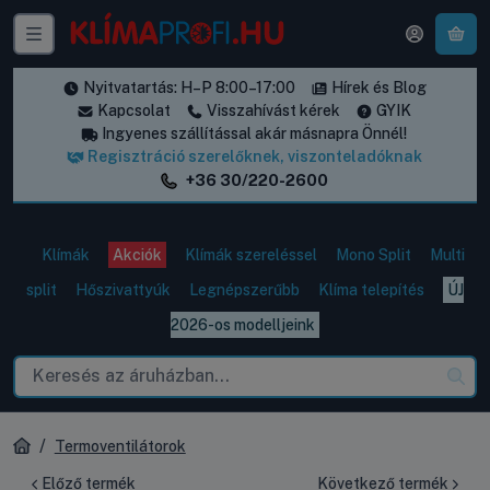
A k
Nyitvatartás: H–P 8:00–17:00
Hírek és Blog
Kapcsolat
Visszahívást kérek
GYIK
Ingyenes szállítással akár másnapra Önnél!
Regisztráció szerelőknek, viszonteladóknak
+36 30/220-2600
Klímák
Akciók
Klímák szereléssel
Mono Split
Multi
split
Hőszivattyúk
Legnépszerűbb
Klíma telepítés
ÚJ
2026-os modelljeink
Termoventilátorok
Előző termék
Következő termék