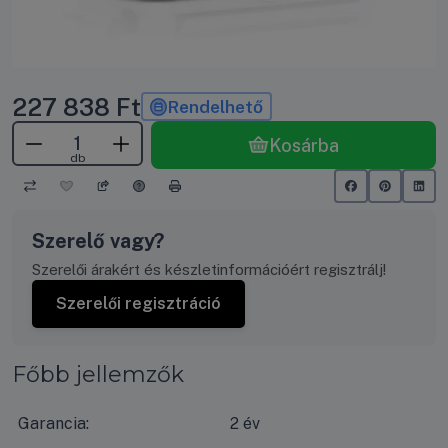
227 838
Ft
Rendelhető
Kosárba
db
Szerelő vagy?
Szerelői árakért és készletinformációért regisztrálj!
Szerelői regisztráció
Főbb jellemzők
Garancia:
2 év