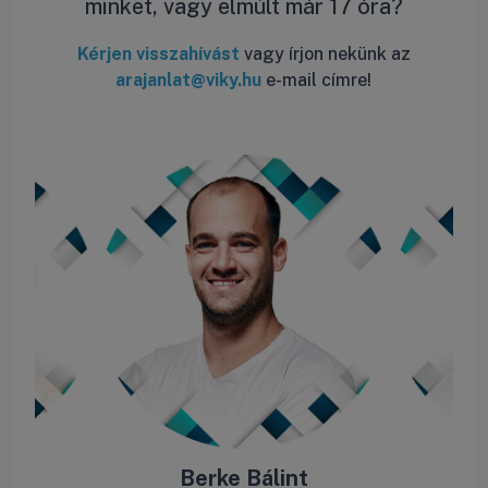
minket, vagy elmúlt már 17 óra?
Kérjen visszahívást
vagy írjon nekünk az
arajanlat@viky.hu
e-mail címre!
ás
Berke Bálint
R