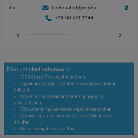
iky.hu
berkebalint@viky.hu
r
 2600
+36 30 571 9944
Előrehaladás:
50
%
Miért minket válasszon?
1993 óta az Önök szolgálatában
Ingyenes országos szállítás + országos szerelői
hálózat
Szakértő munkatársunk telefonon segít a
választásban
Több ezer klíma készleten saját raktárunkban
Utánvétes, utalásos, bankkártyás, Qvik fizetés,
áruhitel
Gyors és rugalmas szállítás