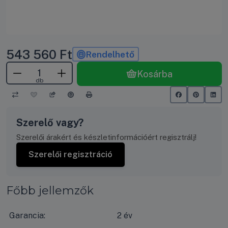
543 560
Ft
Rendelhető
Kosárba
db
Szerelő vagy?
Szerelői árakért és készletinformációért regisztrálj!
Szerelői regisztráció
Főbb jellemzők
Garancia:
2 év