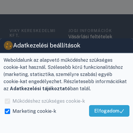
VIKY KERESKEDELMI
JOGI INFORMÁCIÓK
KFT.
Vásárlási feltételek
Az Önök szolgálatában
Adatkezelési beállítások
1993 óta!
Adatkezelési
tájékoztató
Weboldalunk az alapvető működéshez szükséges
Raktár, vevőszolgálat:
cookie-kat használ. Szélesebb körű funkcionalitáshoz
Nagykanizsa, Buda Ernő
Elérhetőségek
(marketing, statisztika, személyre szabás) egyéb
utca 21.
Garancia és szállítás
cookie-kat engedélyezhet. Részletesebb információkat
Központ (nem
az
Adatkezelési tájékoztató
ban talál.
Fizetés
vevőszolgálat):
Nagykanizsa, Récsei út
Működéshez szükséges cookie-k
Szállítás
3.
Elfogadom
Marketing cookie-k
Antikorrupciós
Kiváló Szolgáltatás
Mobil:
+36 30/220-2600
nyilatkozat
Igazolta:
Trustindex
E-mail:
info@viky.hu