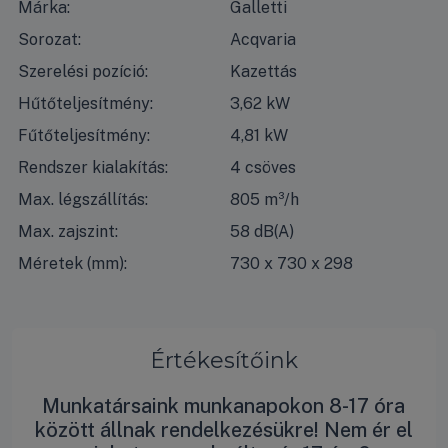
Márka:
Galletti
Sorozat:
Acqvaria
Szerelési pozíció:
Kazettás
Hűtőteljesítmény:
3,62 kW
Fűtőteljesítmény:
4,81 kW
Rendszer kialakítás:
4 csöves
Max. légszállítás:
805 m³/h
Max. zajszint:
58 dB(A)
Méretek (mm):
730 x 730 x 298
Értékesítőink
Munkatársaink munkanapokon 8-17 óra
között állnak rendelkezésükre! Nem ér el