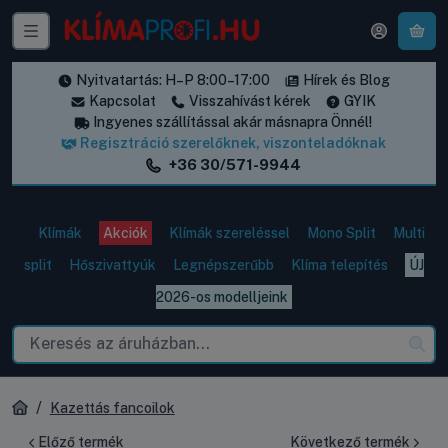
A k
Nyitvatartás: H–P 8:00–17:00
Hírek és Blog
Kapcsolat
Visszahívást kérek
GYIK
Ingyenes szállítással akár másnapra Önnél!
Regisztráció szerelőknek, viszonteladóknak
+36 30/571-9944
Klímák
Akciók
Klímák szereléssel
Mono Split
Multi
split
Hőszivattyúk
Legnépszerűbb
Klíma telepítés
ÚJ
2026-os modelljeink
Kazettás fancoilok
Előző termék
Következő termék