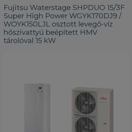
Fujitsu Waterstage SHPDUO 15/3F
Super High Power WGYK170DJ9 /
WOYK150LJL osztott levegő-víz
hőszivattyú beépített HMV
tárolóval 15 kW