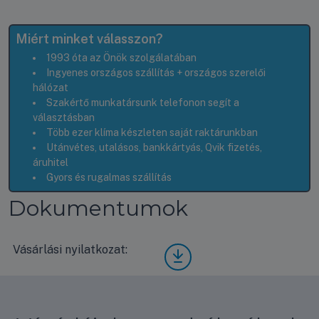
Miért minket válasszon?
1993 óta az Önök szolgálatában
Ingyenes országos szállítás + országos szerelői
hálózat
Szakértő munkatársunk telefonon segít a
választásban
Több ezer klíma készleten saját raktárunkban
Utánvétes, utalásos, bankkártyás, Qvik fizetés,
áruhitel
Gyors és rugalmas szállítás
Dokumentumok
Vásárlási nyilatkozat:
Vásá
rlási
nyila
tkoz
at