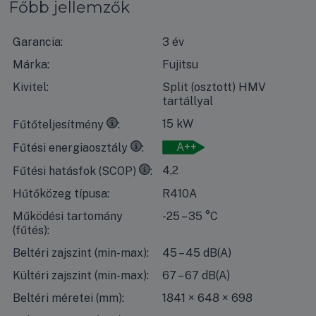
Főbb jellemzők
Garancia:
3 év
Márka:
Fujitsu
Kivitel:
Split (osztott) HMV
tartállyal
35°C
kilépő vízhőmérséklet esetén, 7°C-os száraz időben 
15 kW
Fűtőteljesítmény
35°C
kilépő vízhőmérséklet esetén, 7°C-os száraz időben
A++
Fűtési energiaosztály
35°C
kilépő vízhőmérséklet esetén, 7°C-os száraz időben 
4,2
Fűtési hatásfok (SCOP)
Hűtőközeg típusa:
R410A
Működési tartomány
-25 – 35 °C
(fűtés):
Beltéri zajszint (min-max):
45 – 45 dB(A)
Kültéri zajszint (min-max):
67 – 67 dB(A)
Beltéri méretei (mm):
1841 × 648 × 698