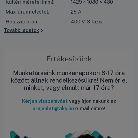
Kültéri méretei (mm):
1429 × 1080 × 480
Max. áramfelvétel:
25 A
Hálózati áram:
400 V, 3 fázis
További adatok
Értékesítőink
Munkatársaink munkanapokon 8-17 óra
között állnak rendelkezésükre! Nem ér el
minket, vagy elmúlt már 17 óra?
Kérjen visszahívást
vagy írjon nekünk az
arajanlat@viky.hu
e-mail címre!