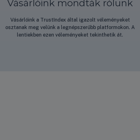
Vásárlóink mondták rólunk
Vásárlóink a TrustIndex által igazolt véleményeket
osztanak meg velünk a legnépszerűbb platformokon. A
lentiekben ezen véleményeket tekinthetik át.