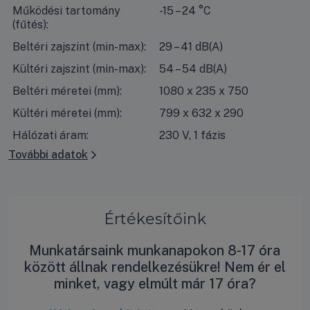
Működési tartomány
-15 – 24 °C
(fűtés):
Beltéri zajszint (min-max):
29 – 41 dB(A)
Kültéri zajszint (min-max):
54 – 54 dB(A)
Beltéri méretei (mm):
1080 x 235 x 750
Kültéri méretei (mm):
799 x 632 x 290
Hálózati áram:
230 V, 1 fázis
További adatok
Értékesítőink
Munkatársaink munkanapokon 8-17 óra
között állnak rendelkezésükre! Nem ér el
minket, vagy elmúlt már 17 óra?