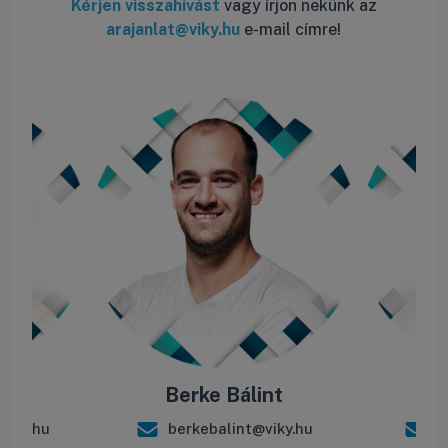
Kérjen visszahívást
vagy írjon nekünk az
arajanlat@viky.hu
e-mail címre!
ás
Berke Bálint
R
iky.hu
berkebalint@viky.hu
r