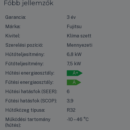
Főbb jellemzők
Garancia:
3 év
Márka:
Fujitsu
Kivitel:
Klíma szett
Szerelési pozíció:
Mennyezeti
Hűtőteljesítmény:
6,8 kW
Fűtőteljesítmény:
7,5 kW
Hűtési energiaosztály:
A+
Fűtési energiaosztály:
A
Hűtési hatásfok (SEER):
6
Fűtési hatásfok (SCOP):
3,9
Hűtőközeg típusa:
R32
Működési tartomány
-10 – 46 °C
(hűtés):