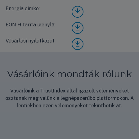
Energia címke:
Fujit
su
Eco
EON H tarifa igénylő:
Fujit
ABY
su
G24
Eco
KRT
Vásárlási nyilatkozat:
Vásá
ABY
A /
rlási
G24
AOY
nyila
KRT
G24
tkoz
A /
KAT
at
AOY
A
Vásárlóink mondták rólunk
G24
ener
KAT
gia
A
címk
Vásárlóink a TrustIndex által igazolt véleményeket
EON
e
osztanak meg velünk a legnépszerűbb platformokon. A
H
tarif
lentiekben ezen véleményeket tekinthetik át.
a
igén
ylő