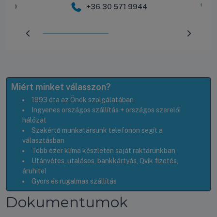
 2600
+36 30 571 9944
Előrehaladás:
50
%
Miért minket válasszon?
1993 óta az Önök szolgálatában
Ingyenes országos szállítás + országos szerelői
hálózat
Szakértő munkatársunk telefonon segít a
választásban
Több ezer klíma készleten saját raktárunkban
Utánvétes, utalásos, bankkártyás, Qvik fizetés,
áruhitel
Gyors és rugalmas szállítás
Dokumentumok