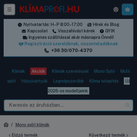
A k
Nyitvatartás: H–P 8:00–17:00
Hírek és Blog
Kapcsolat
Visszahívást kérek
GYIK
Ingyenes szállítással akár másnapra Önnél!
Regisztráció szerelőknek, viszonteladóknak
+36 30/070-4370
Klímák
Akciók
Klímák szereléssel
Mono Split
Multi
split
Hőszivattyúk
Legnépszerűbb
Klíma telepítés
ÚJ
2026-os modelljeink
Mono split klímák
Előző termék
Következő termék