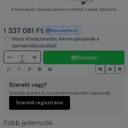
1 337 081
Ft
Rendelhető
Nincs klímaszerelőm, kérem ajánljanak a
partnerhálózatukból
Kosárba
db
Szerelő vagy?
Szerelői árakért és készletinformációért regisztrálj!
Szerelői regisztráció
Főbb jellemzők