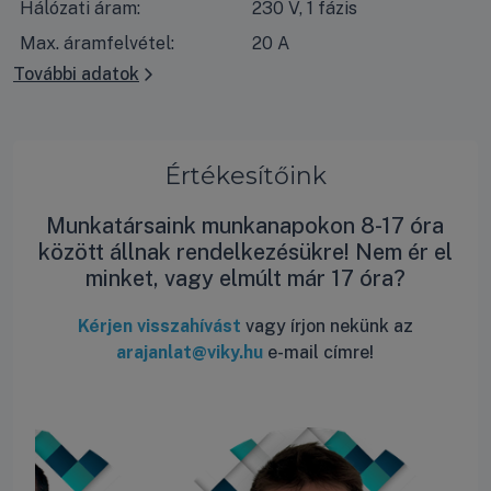
Hálózati áram:
230 V, 1 fázis
Max. áramfelvétel:
20 A
További adatok
Értékesítőink
Munkatársaink munkanapokon 8-17 óra
között állnak rendelkezésükre! Nem ér el
minket, vagy elmúlt már 17 óra?
Kérjen visszahívást
vagy írjon nekünk az
arajanlat@viky.hu
e-mail címre!