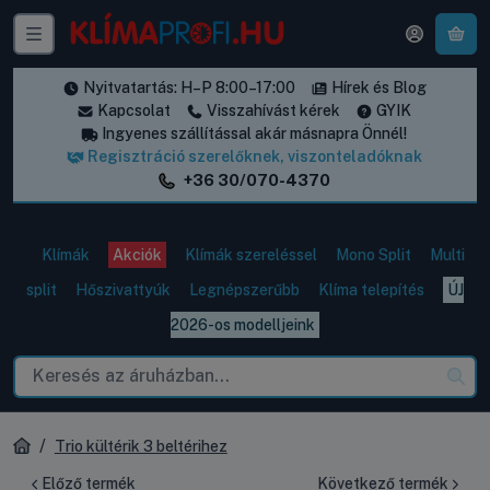
A k
Nyitvatartás: H–P 8:00–17:00
Hírek és Blog
Kapcsolat
Visszahívást kérek
GYIK
Ingyenes szállítással akár másnapra Önnél!
Regisztráció szerelőknek, viszonteladóknak
+36 30/070-4370
Klímák
Akciók
Klímák szereléssel
Mono Split
Multi
split
Hőszivattyúk
Legnépszerűbb
Klíma telepítés
ÚJ
2026-os modelljeink
Trio kültérik 3 beltérihez
Előző termék
Következő termék