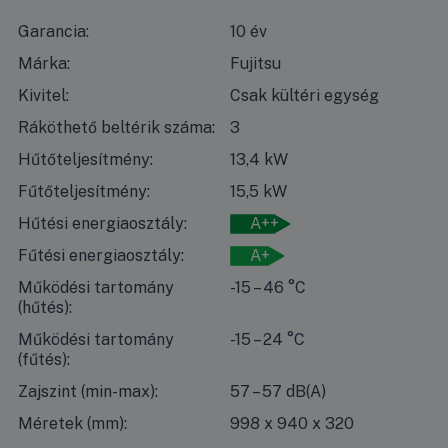
Garancia:
10 év
Márka:
Fujitsu
Kivitel:
Csak kültéri egység
Ráköthető beltérik száma:
3
Hűtőteljesítmény:
13,4 kW
Fűtőteljesítmény:
15,5 kW
Hűtési energiaosztály:
A++
Fűtési energiaosztály:
A+
Működési tartomány
-15 – 46 °C
(hűtés):
Működési tartomány
-15 – 24 °C
(fűtés):
Zajszint (min-max):
57 – 57 dB(A)
Méretek (mm):
998 x 940 x 320