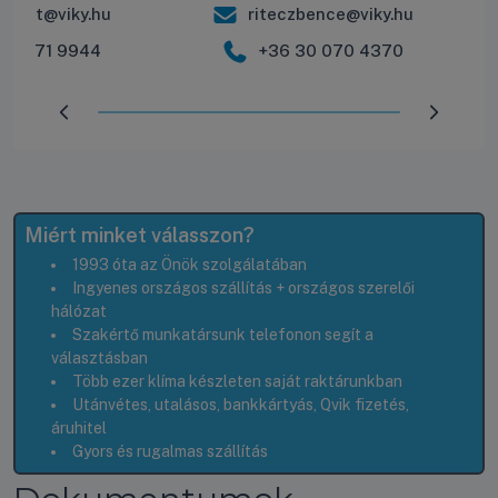
balint@viky.hu
riteczbence@viky.hu
30 571 9944
+36 30 070 4370
Előrehaladás:
100
%
Miért minket válasszon?
1993 óta az Önök szolgálatában
Ingyenes országos szállítás + országos szerelői
hálózat
Szakértő munkatársunk telefonon segít a
választásban
Több ezer klíma készleten saját raktárunkban
Utánvétes, utalásos, bankkártyás, Qvik fizetés,
áruhitel
Gyors és rugalmas szállítás