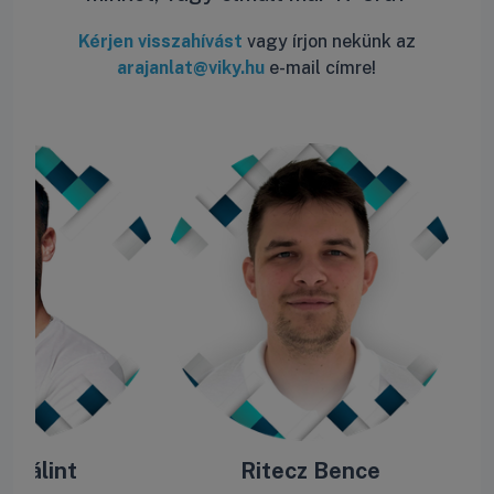
Kérjen visszahívást
vagy írjon nekünk az
arajanlat@viky.hu
e-mail címre!
e Bálint
Ritecz Bence