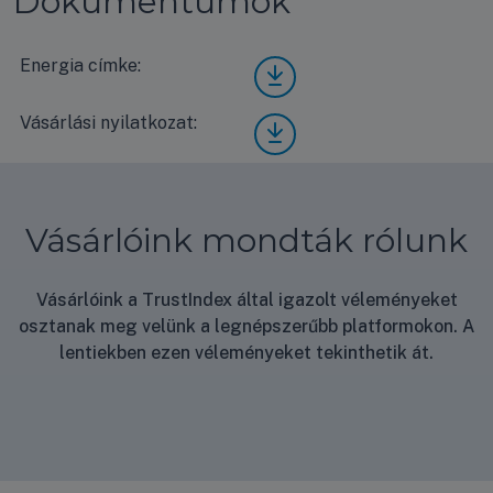
Dokumentumok
Energia címke:
Fujit
su
Eco
Vásárlási nyilatkozat:
Vásá
AUX
rlási
G22
nyila
KVL
tkoz
A /
at
AOY
Vásárlóink mondták rólunk
G22
KAT
A
Vásárlóink a TrustIndex által igazolt véleményeket
ener
osztanak meg velünk a legnépszerűbb platformokon. A
gia
címk
lentiekben ezen véleményeket tekinthetik át.
e