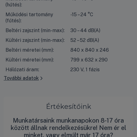
(hűtés):
Működési tartomány
-15 – 24 °C
(fűtés):
Beltéri zajszint (min-max):
30 – 44 dB(A)
Kültéri zajszint (min-max):
52 – 52 dB(A)
Beltéri méretei (mm):
840 x 840 x 246
Kültéri méretei (mm):
799 x 632 x 290
Hálózati áram:
230 V, 1 fázis
További adatok
Értékesítőink
Munkatársaink munkanapokon 8-17 óra
között állnak rendelkezésükre! Nem ér el
minket, vagy elmúlt már 17 óra?