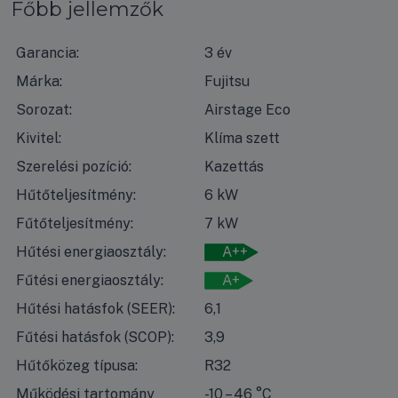
Főbb jellemzők
Garancia:
3 év
Márka:
Fujitsu
Sorozat:
Airstage Eco
Kivitel:
Klíma szett
Szerelési pozíció:
Kazettás
Hűtőteljesítmény:
6 kW
Fűtőteljesítmény:
7 kW
Hűtési energiaosztály:
A++
Fűtési energiaosztály:
A+
Hűtési hatásfok (SEER):
6,1
Fűtési hatásfok (SCOP):
3,9
Hűtőközeg típusa:
R32
Működési tartomány
-10 – 46 °C