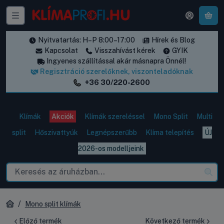
A k
Nyitvatartás: H–P 8:00–17:00
Hírek és Blog
Kapcsolat
Visszahívást kérek
GYIK
Ingyenes szállítással akár másnapra Önnél!
Regisztráció szerelőknek, viszonteladóknak
+36 30/220-2600
Klímák
Akciók
Klímák szereléssel
Mono Split
Multi
split
Hőszivattyúk
Legnépszerűbb
Klíma telepítés
ÚJ
2026-os modelljeink
Mono split klímák
Előző termék
Következő termék