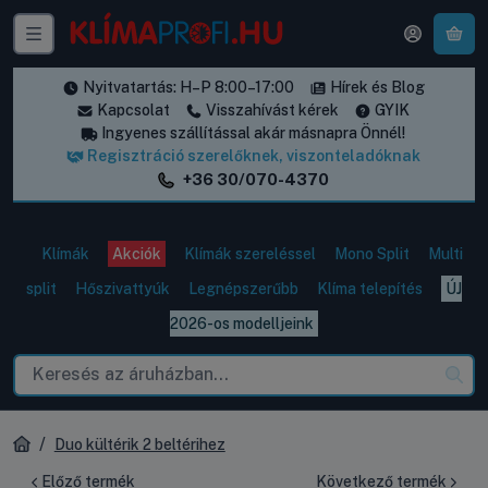
A k
Nyitvatartás: H–P 8:00–17:00
Hírek és Blog
Kapcsolat
Visszahívást kérek
GYIK
Ingyenes szállítással akár másnapra Önnél!
Regisztráció szerelőknek, viszonteladóknak
+36 30/070-4370
Klímák
Akciók
Klímák szereléssel
Mono Split
Multi
split
Hőszivattyúk
Legnépszerűbb
Klíma telepítés
ÚJ
2026-os modelljeink
Duo kültérik 2 beltérihez
Előző termék
Következő termék