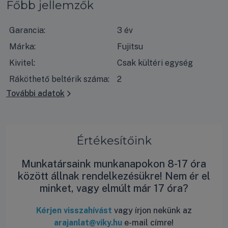
Főbb jellemzők
Garancia:
3 év
Márka:
Fujitsu
Kivitel:
Csak kültéri egység
Ráköthető beltérik száma:
2
További adatok
Értékesítőink
Munkatársaink munkanapokon 8-17 óra
között állnak rendelkezésükre! Nem ér el
minket, vagy elmúlt már 17 óra?
Kérjen visszahívást
vagy írjon nekünk az
arajanlat@viky.hu
e-mail címre!