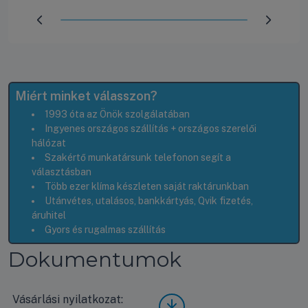
Előrehaladás:
100
%
Miért minket válasszon?
1993 óta az Önök szolgálatában
Ingyenes országos szállítás + országos szerelői
hálózat
Szakértő munkatársunk telefonon segít a
választásban
Több ezer klíma készleten saját raktárunkban
Utánvétes, utalásos, bankkártyás, Qvik fizetés,
áruhitel
Gyors és rugalmas szállítás
Dokumentumok
Vásárlási nyilatkozat:
Vásá