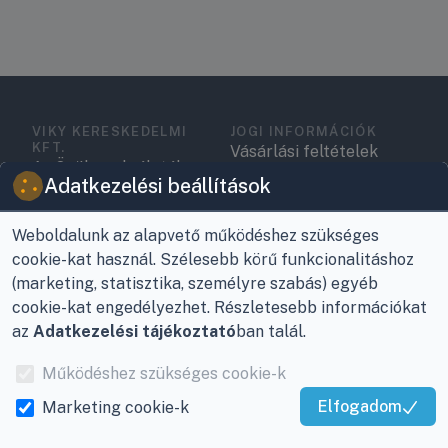
VIKY KERESKEDELMI
JOGI INFORMÁCIÓK
KFT.
Vásárlási feltételek
Az Önök szolgálatában
Adatkezelési beállítások
1993 óta!
Adatkezelési
tájékoztató
Raktár, vevőszolgálat:
Weboldalunk az alapvető működéshez szükséges
Nagykanizsa, Buda Ernő
Elérhetőségek
cookie-kat használ. Szélesebb körű funkcionalitáshoz
utca 21.
(marketing, statisztika, személyre szabás) egyéb
Garancia és szállítás
cookie-kat engedélyezhet. Részletesebb információkat
Központ (nem
az
Adatkezelési tájékoztató
ban talál.
Fizetés
vevőszolgálat):
Nagykanizsa, Récsei út
Működéshez szükséges cookie-k
Szállítás
3.
Elfogadom
Marketing cookie-k
Antikorrupciós
Kiváló Szolgáltatás
Mobil:
+36 30/220-2600
nyilatkozat