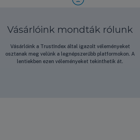
rlási
nyila
tkoz
at
Vásárlóink mondták rólunk
Vásárlóink a TrustIndex által igazolt véleményeket
osztanak meg velünk a legnépszerűbb platformokon. A
lentiekben ezen véleményeket tekinthetik át.