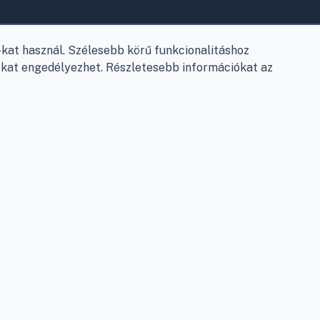
.
Elérhetőségek
Garancia és szállítás
at használ. Szélesebb körű funkcionalitáshoz
Fizetés
e-kat engedélyezhet. Részletesebb információkat az
Szállítás
Antikorrupciós nyilatkozat
Elállás a szerződéstől
Személyes adatok kezelése
Adatkezelési beállítások