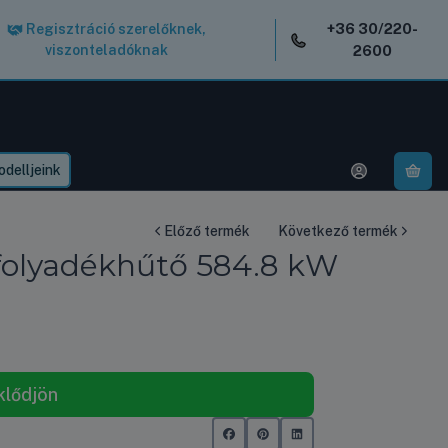
+36 30/220-
Regisztráció szerelőknek,
viszonteladóknak
2600
delljeink
A k
Előző termék
Következő termék
folyadékhűtő 584.8 kW
klődjön