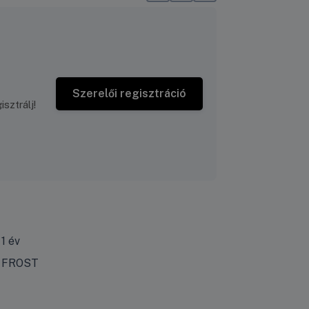
Szerelői regisztráció
sztrálj!
1 év
FROST