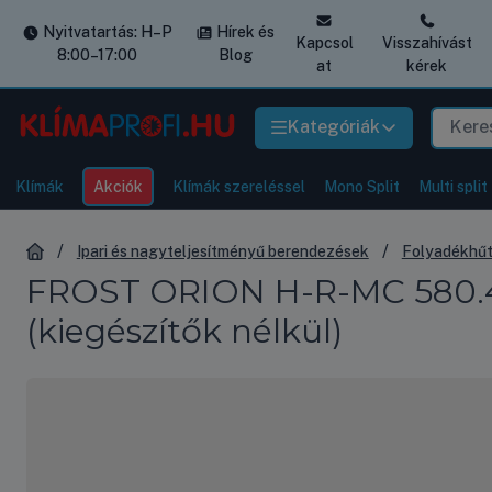
Nyitvatartás: H–P
Hírek és
Kapcsol
Visszahívást
8:00–17:00
Blog
at
kérek
Kategóriák
Klímák
Akciók
Klímák szereléssel
Mono Split
Multi split
Ipari és nagyteljesítményű berendezések
Folyadékhű
FROST ORION H-R-MC 580.4 
(kiegészítők nélkül)