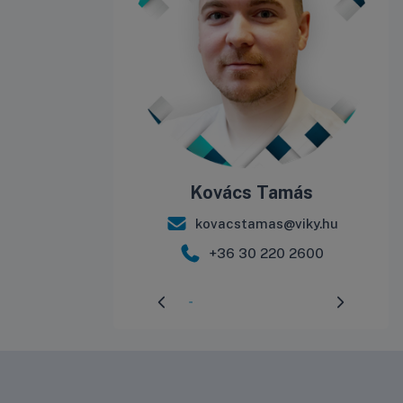
Kovács Tamás
kovacstamas@viky.hu
+36 30 220 2600
Előrehaladás:
3
%