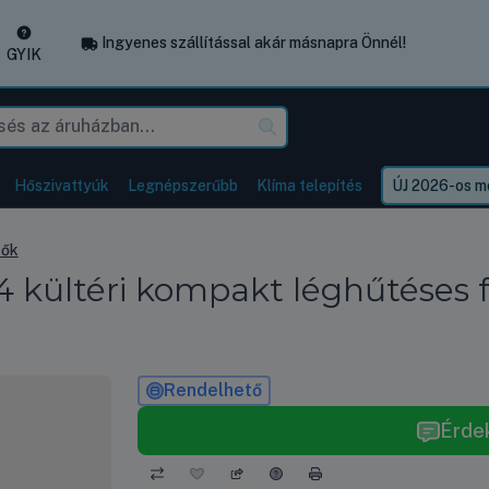
Ingyenes szállítással akár másnapra Önnél!
GYIK
Hőszivattyúk
Legnépszerűbb
Klíma telepítés
ÚJ 2026-os mo
tők
kültéri kompakt léghűtéses 
Rendelhető
Érde