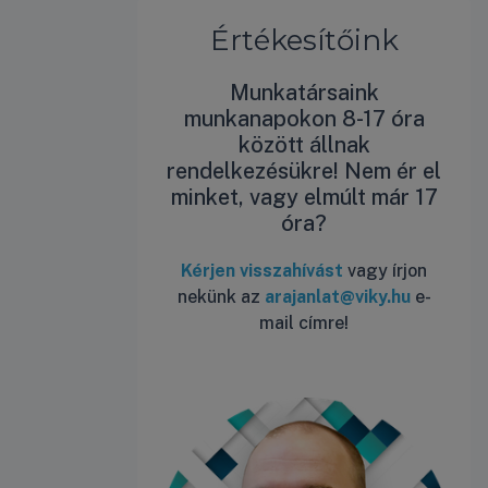
Értékesítőink
Munkatársaink
munkanapokon 8-17 óra
között állnak
rendelkezésükre! Nem ér el
minket, vagy elmúlt már 17
óra?
Kérjen visszahívást
vagy írjon
nekünk az
arajanlat@viky.hu
e-
mail címre!