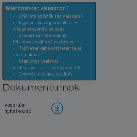
Miért minket válasszon?
1993 óta az Önök szolgálatában
Ingyenes országos szállítás +
országos szerelői hálózat
Szakértő munkatársunk
telefonon segít a választásban
Több ezer klíma készleten saját
raktárunkban
Utánvétes, utalásos,
bankkártyás, Qvik fizetés, áruhitel
Gyors és rugalmas szállítás
Dokumentumok
Vásárlási
Vásá
nyilatkozat:
rlási
nyila
tkoz
at