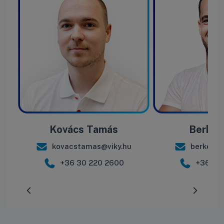
Kovács Tamás
Berke B
kovacstamas@viky.hu
berkebal
+36 30 220 2600
+36 30
Előrehaladás:
0
%