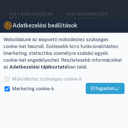
VIKY KERESKEDELMI
JOGI INFORMÁCIÓK
KFT.
Vásárlási feltételek
Az Önök szolgálatában
Adatkezelési beállítások
1993 óta!
Adatkezelési
tájékoztató
Weboldalunk az alapvető működéshez szükséges
Raktár, vevőszolgálat:
cookie-kat használ. Szélesebb körű funkcionalitáshoz
Nagykanizsa, Buda Ernő
Elérhetőségek
(marketing, statisztika, személyre szabás) egyéb
utca 21.
cookie-kat engedélyezhet. Részletesebb információkat
Garancia és szállítás
az
Adatkezelési tájékoztató
ban talál.
Központ (nem
Fizetés
vevőszolgálat):
Működéshez szükséges cookie-k
Nagykanizsa, Récsei út
Szállítás
3.
Elfogadom
Marketing cookie-k
Kiváló Szolgáltatás
Antikorrupciós
Mobil:
+36 30/220-2600
Igazolta:
Trustindex
nyilatkozat
E-mail:
info@viky.hu
Elállás a szerződéstől
Web:
klimaprofi.hu
|
Személyes adatok