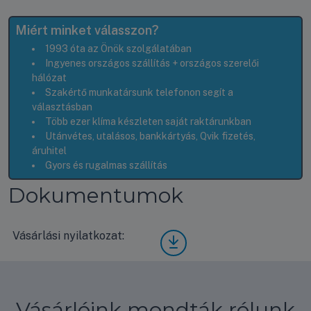
Miért minket válasszon?
1993 óta az Önök szolgálatában
Ingyenes országos szállítás + országos szerelői
hálózat
Szakértő munkatársunk telefonon segít a
választásban
Több ezer klíma készleten saját raktárunkban
Utánvétes, utalásos, bankkártyás, Qvik fizetés,
áruhitel
Gyors és rugalmas szállítás
Dokumentumok
Vásárlási nyilatkozat:
Vásá
rlási
nyila
tkoz
at
Vásárlóink mondták rólunk