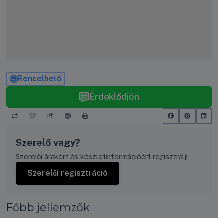
Rendelhető
Érdeklődjön
Szerelő vagy?
Szerelői árakért és készletinformációért regisztrálj!
Szerelői regisztráció
Főbb jellemzők