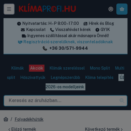
A k
Nyitvatartás: H–P 8:00–17:00
Hírek és Blog
Kapcsolat
Visszahívást kérek
GYIK
Ingyenes szállítással akár másnapra Önnél!
Regisztráció szerelőknek, viszonteladóknak
+36 30/571-9944
Klímák
Akciók
Klímák szereléssel
Mono Split
Multi
split
Hőszivattyúk
Legnépszerűbb
Klíma telepítés
ÚJ
2026-os modelljeink
Folyadékhűtők
Előző termék
Következő termék