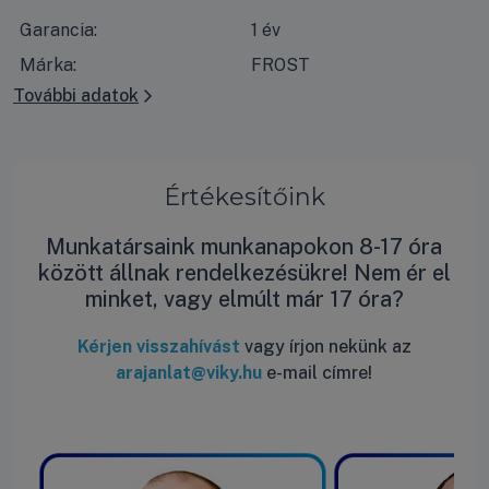
Garancia:
1 év
Márka:
FROST
További adatok
Értékesítőink
Munkatársaink munkanapokon 8-17 óra
között állnak rendelkezésükre! Nem ér el
minket, vagy elmúlt már 17 óra?
Kérjen visszahívást
vagy írjon nekünk az
arajanlat@viky.hu
e-mail címre!