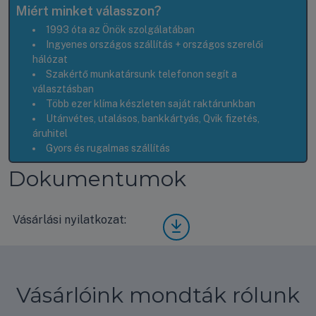
Miért minket válasszon?
1993 óta az Önök szolgálatában
Ingyenes országos szállítás + országos szerelői
hálózat
Szakértő munkatársunk telefonon segít a
választásban
Több ezer klíma készleten saját raktárunkban
Utánvétes, utalásos, bankkártyás, Qvik fizetés,
áruhitel
Gyors és rugalmas szállítás
Dokumentumok
Vásárlási nyilatkozat:
Vásá
rlási
nyila
tkoz
at
Vásárlóink mondták rólunk