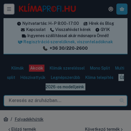
A k
Nyitvatartás: H–P 8:00–17:00
Hírek és Blog
Kapcsolat
Visszahívást kérek
GYIK
Ingyenes szállítással akár másnapra Önnél!
Regisztráció szerelőknek, viszonteladóknak
+36 30/220-2600
Klímák
Akciók
Klímák szereléssel
Mono Split
Multi
split
Hőszivattyúk
Legnépszerűbb
Klíma telepítés
ÚJ
2026-os modelljeink
Folyadékhűtők
Előző termék
Következő termék