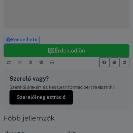
Rendelhető
Érdeklődjön
Szerelő vagy?
Szerelői árakért és készletinformációért regisztrálj!
Szerelői regisztráció
Főbb jellemzők
Garancia:
1 év