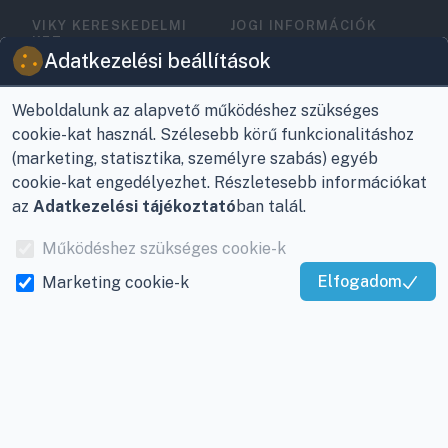
VIKY KERESKEDELMI
JOGI INFORMÁCIÓK
KFT.
Vásárlási feltételek
Adatkezelési beállítások
Az Önök szolgálatában
1993 óta!
Adatkezelési
tájékoztató
Weboldalunk az alapvető működéshez szükséges
Raktár, vevőszolgálat:
cookie-kat használ. Szélesebb körű funkcionalitáshoz
Nagykanizsa, Buda Ernő
Elérhetőségek
(marketing, statisztika, személyre szabás) egyéb
utca 21.
cookie-kat engedélyezhet. Részletesebb információkat
Garancia és szállítás
az
Adatkezelési tájékoztató
ban talál.
Központ (nem
Fizetés
vevőszolgálat):
Működéshez szükséges cookie-k
Nagykanizsa, Récsei út
Szállítás
Elfogadom
Marketing cookie-k
3.
Kiváló Szolgáltatás
Antikorrupciós
Mobil:
+36 30/220-2600
Igazolta:
Trustindex
nyilatkozat
E-mail:
info@viky.hu
Elállás a szerződéstől
Web:
klimaprofi.hu
|
Személyes adatok
klimaplaza.hu
|
viky.hu
kezelése