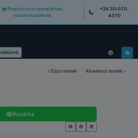
+36 30/070-
Regisztráció szerelőknek,
viszonteladóknak
4370
delljeink
A k
Előző termék
Következő termék
Kosárba