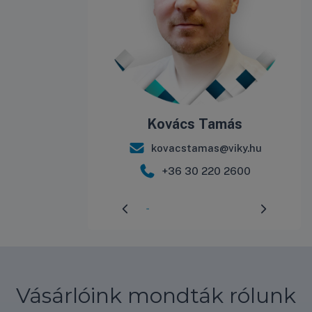
Kovács Tamás
kovacstamas@viky.hu
+36 30 220 2600
Előrehaladás:
3
%
Vásárlóink mondták rólunk