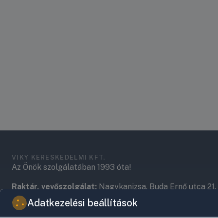
VIKY KERESKEDELMI KFT.
Az Önök szolgálatában 1993 óta!
Raktár, vevőszolgálat:
Nagykanizsa, Buda Ernő utca 21.
Adatkezelési beállítások
Központ (nem vevőszolgálat):
Nagykanizsa, Récsei út 3