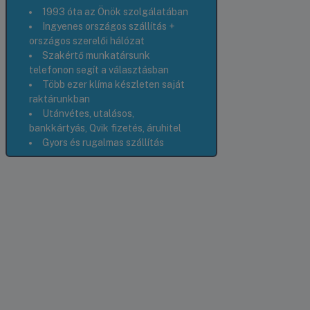
1993 óta az Önök szolgálatában
Ingyenes országos szállítás +
országos szerelői hálózat
Szakértő munkatársunk
telefonon segít a választásban
Több ezer klíma készleten saját
raktárunkban
Utánvétes, utalásos,
bankkártyás, Qvik fizetés, áruhitel
Gyors és rugalmas szállítás