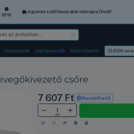
Ingyenes szállítással akár másnapra Önnél!
GYIK
Hőszivattyúk
Legnépszerűbb
Klíma telepítés
ÚJ 2026-os mo
levegőkivezető csőre
7 607
Ft
Rendelhető
db