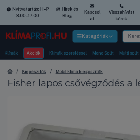
Nyitvatartás: H–P
Hírek és
Kapcsol
Visszahívást
8:00–17:00
Blog
at
kérek
Kategóriák
Klímák
Akciók
Klímák szereléssel
Mono Split
Multi split
Kiegészítők
Mobil klíma kiegészítők
Fisher lapos csővégződés a 