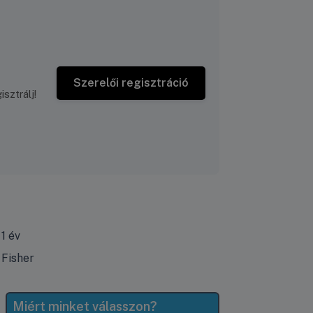
Szerelői regisztráció
sztrálj!
1 év
Fisher
Miért minket válasszon?