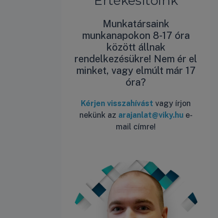
Értékesítőink
Munkatársaink
munkanapokon 8-17 óra
között állnak
rendelkezésükre! Nem ér el
minket, vagy elmúlt már 17
óra?
Kérjen visszahívást
vagy írjon
nekünk az
arajanlat@viky.hu
e-
mail címre!