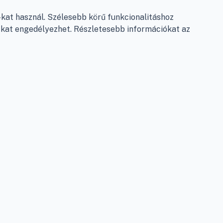
Garancia és szállítás
at használ. Szélesebb körű funkcionalitáshoz
Fizetés
e-kat engedélyezhet. Részletesebb információkat az
Szállítás
Antikorrupciós nyilatkozat
Elállás a szerződéstől
Személyes adatok kezelése
Adatkezelési beállítások
léshez