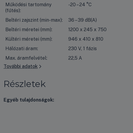
Működési tartomány
-20 – 24 °C
(fűtés):
Beltéri zajszint (min-max):
36 – 39 dB(A)
Beltéri méretei (mm):
1200 x 245 x 750
Kültéri méretei (mm):
946 x 410 x 810
Hálózati áram:
230 V, 1 fázis
Max. áramfelvétel:
22,5 A
További adatok
Részletek
Egyéb tulajdonságok: