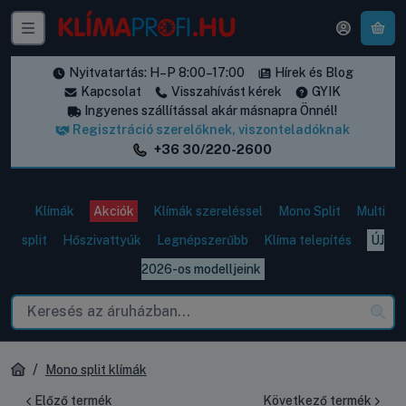
A k
Nyitvatartás: H–P 8:00–17:00
Hírek és Blog
Kapcsolat
Visszahívást kérek
GYIK
Ingyenes szállítással akár másnapra Önnél!
Regisztráció szerelőknek, viszonteladóknak
+36 30/220-2600
Klímák
Akciók
Klímák szereléssel
Mono Split
Multi
split
Hőszivattyúk
Legnépszerűbb
Klíma telepítés
ÚJ
2026-os modelljeink
Mono split klímák
Előző termék
Következő termék