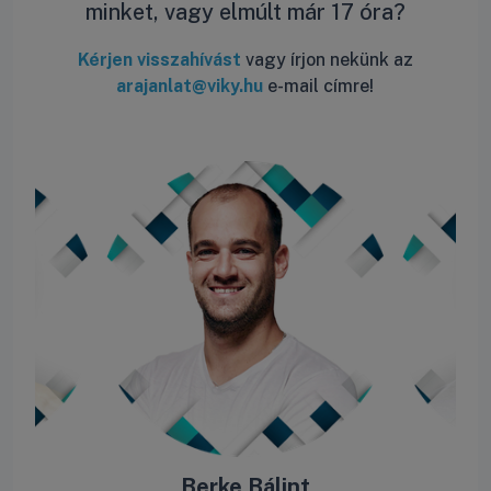
minket, vagy elmúlt már 17 óra?
Kérjen visszahívást
vagy írjon nekünk az
arajanlat@viky.hu
e-mail címre!
ás
Berke Bálint
R