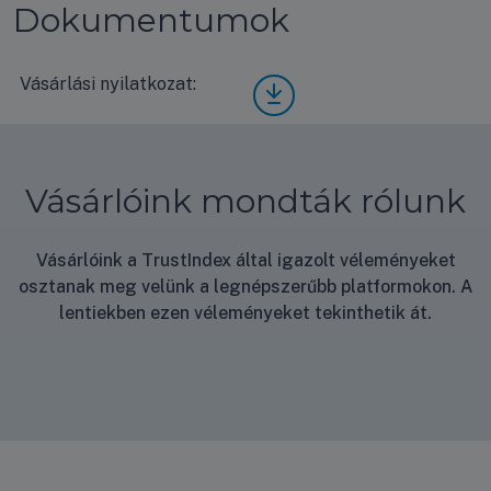
Dokumentumok
Vásárlási nyilatkozat:
Vásá
rlási
nyila
tkoz
at
Vásárlóink mondták rólunk
Vásárlóink a TrustIndex által igazolt véleményeket
osztanak meg velünk a legnépszerűbb platformokon. A
lentiekben ezen véleményeket tekinthetik át.