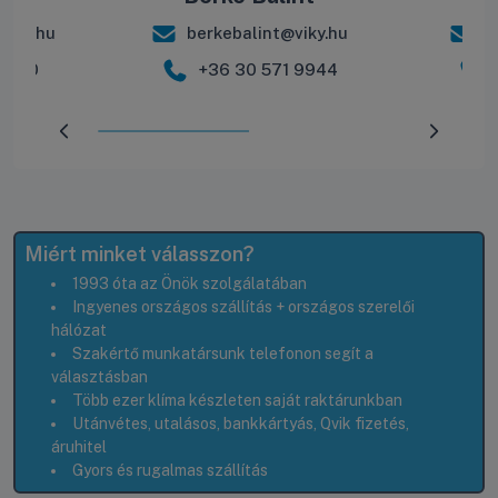
iky.hu
berkebalint@viky.hu
r
 2600
+36 30 571 9944
Előrehaladás:
50
%
Miért minket válasszon?
1993 óta az Önök szolgálatában
Ingyenes országos szállítás + országos szerelői
hálózat
Szakértő munkatársunk telefonon segít a
választásban
Több ezer klíma készleten saját raktárunkban
Utánvétes, utalásos, bankkártyás, Qvik fizetés,
áruhitel
Gyors és rugalmas szállítás