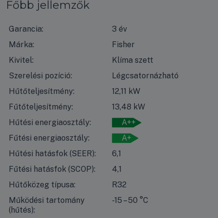
Főbb jellemzők
Garancia:
3 év
Márka:
Fisher
Kivitel:
Klíma szett
Szerelési pozíció:
Légcsatornázható
Hűtőteljesítmény:
12,11 kW
Fűtőteljesítmény:
13,48 kW
Hűtési energiaosztály:
A++
Fűtési energiaosztály:
A+
Hűtési hatásfok (SEER):
6,1
Fűtési hatásfok (SCOP):
4,1
Hűtőközeg típusa:
R32
Működési tartomány
-15 – 50 °C
(hűtés):