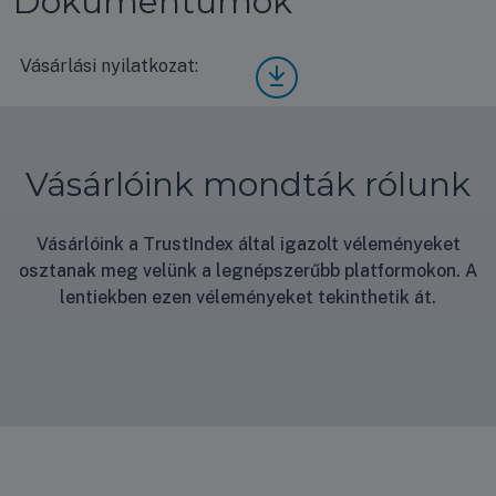
Dokumentumok
Vásárlási nyilatkozat:
Vásá
rlási
nyila
tkoz
at
Vásárlóink mondták rólunk
Vásárlóink a TrustIndex által igazolt véleményeket
osztanak meg velünk a legnépszerűbb platformokon. A
lentiekben ezen véleményeket tekinthetik át.