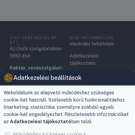
VIKY KERESKEDELMI
JOGI INFORMÁCIÓK
KFT.
Vásárlási feltételek
Az Önök szolgálatában
1993 óta!
Adatkezelési
tájékoztató
Raktár, vevőszolgálat:
Nagykanizsa, Buda Ernő
Elérhetőségek
Adatkezelési beállítások
utca 21.
Garancia és szállítás
Weboldalunk az alapvető működéshez szükséges
Központ (nem
Fizetés
cookie-kat használ. Szélesebb körű funkcionalitáshoz
vevőszolgálat):
(marketing, statisztika, személyre szabás) egyéb
Nagykanizsa, Récsei út
Szállítás
cookie-kat engedélyezhet. Részletesebb információkat
3.
az
Adatkezelési tájékoztató
ban talál.
Antikorrupciós
Mobil:
+36 30/220-2600
nyilatkozat
Működéshez szükséges cookie-k