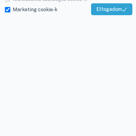
E-mail:
info@viky.hu
Elállás a szerződéstől
Elfogadom
Marketing cookie-k
Kiváló Szolgáltatás
Web:
klimaprofi.hu
|
Személyes adatok
Igazolta:
Trustindex
klimaplaza.hu
|
viky.hu
kezelése
Üzletünk nyitvatartása:
Adatkezelési beállítások
Hétfőtől - Péntekig: 08 -
17-ig
Adószám:
12877993-2-
20
Cégjegyzékszám:
20-
09-065462
INFORMÁCIÓK
Rólunk
Gyakran ismételt