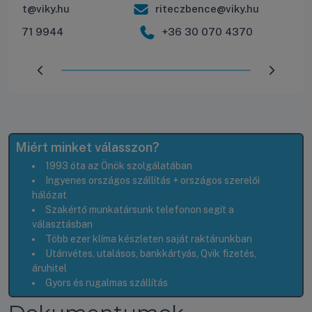
balint@viky.hu
riteczbence@viky.hu
30 571 9944
+36 30 070 4370
Előrehaladás:
100
%
Miért minket válasszon?
1993 óta az Önök szolgálatában
Ingyenes országos szállítás + országos szerelői
hálózat
Szakértő munkatársunk telefonon segít a
választásban
Több ezer klíma készleten saját raktárunkban
Utánvétes, utalásos, bankkártyás, Qvik fizetés,
áruhitel
Gyors és rugalmas szállítás