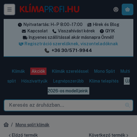
A k
Nyitvatartás: H–P 8:00–17:00
Hírek és Blog
Kapcsolat
Visszahívást kérek
GYIK
Ingyenes szállítással akár másnapra Önnél!
Regisztráció szerelőknek, viszonteladóknak
+36 30/571-9944
Klímák
Akciók
Klímák szereléssel
Mono Split
Multi
split
Hőszivattyúk
Legnépszerűbb
Klíma telepítés
ÚJ
2026-os modelljeink
Mono split klímák
Előző termék
Következő termék