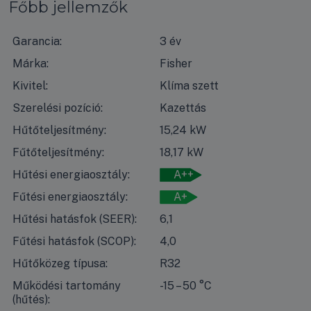
Főbb jellemzők
Garancia:
3 év
Márka:
Fisher
Kivitel:
Klíma szett
Szerelési pozíció:
Kazettás
Hűtőteljesítmény:
15,24 kW
Fűtőteljesítmény:
18,17 kW
Hűtési energiaosztály:
A++
Fűtési energiaosztály:
A+
Hűtési hatásfok (SEER):
6,1
Fűtési hatásfok (SCOP):
4,0
Hűtőközeg típusa:
R32
Működési tartomány
-15 – 50 °C
(hűtés):