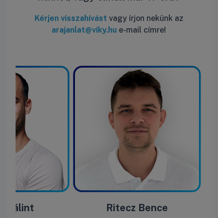
Kérjen visszahívást
vagy írjon nekünk az
arajanlat@viky.hu
e-mail címre!
e Bálint
Ritecz Bence