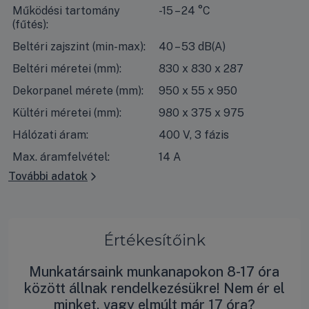
Működési tartomány
-15 – 24 °C
(fűtés):
Beltéri zajszint (min-max):
40 – 53 dB(A)
Beltéri méretei (mm):
830 x 830 x 287
Dekorpanel mérete (mm):
950 x 55 x 950
Kültéri méretei (mm):
980 x 375 x 975
Hálózati áram:
400 V, 3 fázis
Max. áramfelvétel:
14 A
További adatok
Értékesítőink
Munkatársaink munkanapokon 8-17 óra
között állnak rendelkezésükre! Nem ér el
minket, vagy elmúlt már 17 óra?