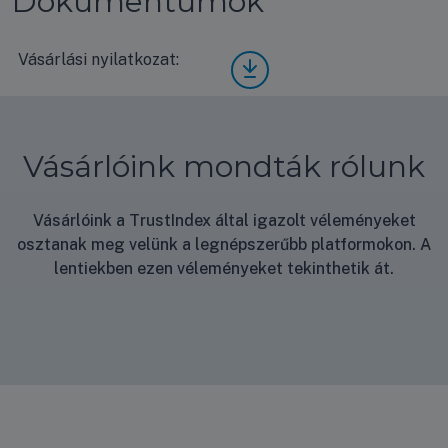
Dokumentumok
Vásárlási nyilatkozat:
Vásá
rlási
nyila
tkoz
at
Vásárlóink mondták rólunk
Vásárlóink a TrustIndex által igazolt véleményeket
osztanak meg velünk a legnépszerűbb platformokon. A
lentiekben ezen véleményeket tekinthetik át.