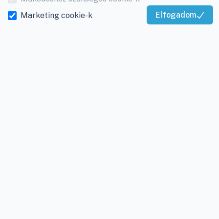
E-mail:
info@viky.hu
Elállás a szerződéstől
Elfogadom
Marketing cookie-k
Kiváló Szolgáltatás
Web:
klimaprofi.hu
|
Személyes adatok
Igazolta:
Trustindex
klimaplaza.hu
|
viky.hu
kezelése
Üzletünk nyitvatartása:
Adatkezelési beállítások
Hétfőtől - Péntekig: 08 -
17-ig
Adószám:
12877993-2-
20
Cégjegyzékszám:
20-
09-065462
INFORMÁCIÓK
Rólunk
Gyakran ismételt