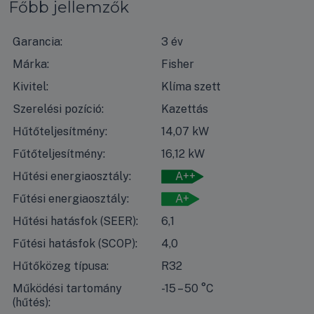
Főbb jellemzők
Garancia:
3 év
Márka:
Fisher
Kivitel:
Klíma szett
Szerelési pozíció:
Kazettás
Hűtőteljesítmény:
14,07 kW
Fűtőteljesítmény:
16,12 kW
Hűtési energiaosztály:
A++
Fűtési energiaosztály:
A+
Hűtési hatásfok (SEER):
6,1
Fűtési hatásfok (SCOP):
4,0
Hűtőközeg típusa:
R32
Működési tartomány
-15 – 50 °C
(hűtés):