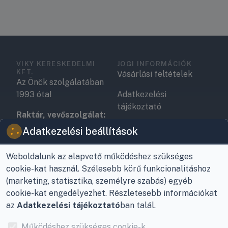
VIKY KERESKEDELMI
JOGI INFORMÁCIÓK
KFT.
Vásárlási feltételek
Az Önök szolgálatában
1993 óta!
Adatkezelési
tájékoztató
Raktár, vevőszolgálat:
Nagykanizsa, Buda Ernő
Elérhetőségek
Adatkezelési beállítások
utca 21.
Garancia és szállítás
Weboldalunk az alapvető működéshez szükséges
Központ (nem
Fizetés
cookie-kat használ. Szélesebb körű funkcionalitáshoz
vevőszolgálat):
(marketing, statisztika, személyre szabás) egyéb
Nagykanizsa, Récsei út
Szállítás
cookie-kat engedélyezhet. Részletesebb információkat
3.
az
Adatkezelési tájékoztató
ban talál.
Antikorrupciós
Mobil:
+36 30/220-2600
nyilatkozat
Működéshez szükséges cookie-k