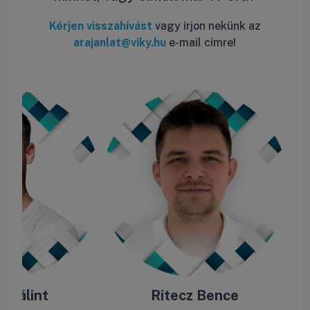
Kérjen visszahívást
vagy írjon nekünk az
arajanlat@viky.hu
e-mail címre!
e Bálint
Ritecz Bence