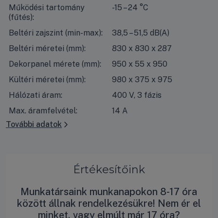
Működési tartomány
-15 – 24 °C
(fűtés):
Beltéri zajszint (min-max):
38,5 – 51,5 dB(A)
Beltéri méretei (mm):
830 x 830 x 287
Dekorpanel mérete (mm):
950 x 55 x 950
Kültéri méretei (mm):
980 x 375 x 975
Hálózati áram:
400 V, 3 fázis
Max. áramfelvétel:
14 A
További adatok
Értékesítőink
Munkatársaink munkanapokon 8-17 óra
között állnak rendelkezésükre! Nem ér el
minket, vagy elmúlt már 17 óra?