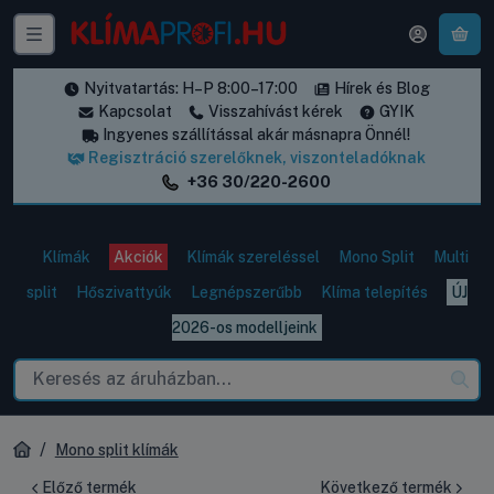
A k
Nyitvatartás: H–P 8:00–17:00
Hírek és Blog
Kapcsolat
Visszahívást kérek
GYIK
Ingyenes szállítással akár másnapra Önnél!
Regisztráció szerelőknek, viszonteladóknak
+36 30/220-2600
Klímák
Akciók
Klímák szereléssel
Mono Split
Multi
split
Hőszivattyúk
Legnépszerűbb
Klíma telepítés
ÚJ
2026-os modelljeink
Mono split klímák
Előző termék
Következő termék