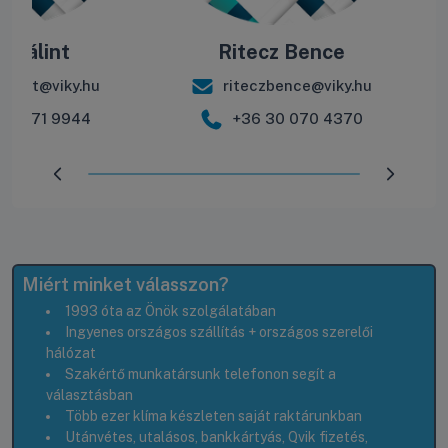
e Bálint
Ritecz Bence
balint@viky.hu
riteczbence@viky.hu
30 571 9944
+36 30 070 4370
Előrehaladás:
100
%
Miért minket válasszon?
1993 óta az Önök szolgálatában
Ingyenes országos szállítás + országos szerelői
hálózat
Szakértő munkatársunk telefonon segít a
választásban
Több ezer klíma készleten saját raktárunkban
Utánvétes, utalásos, bankkártyás, Qvik fizetés,