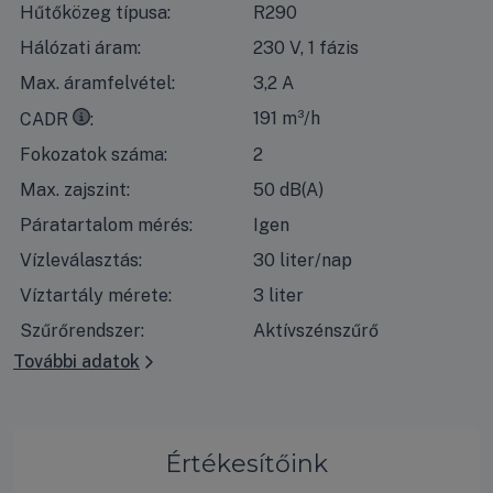
Hűtőközeg típusa:
R290
Hálózati áram:
230 V, 1 fázis
Max. áramfelvétel:
3,2 A
CADR = Clean Air Delivery Rate, azaz a tiszta levegő ár
191 m³/h
CADR
Fokozatok száma:
2
Max. zajszint:
50 dB(A)
Páratartalom mérés:
Igen
Vízleválasztás:
30 liter/nap
Víztartály mérete:
3 liter
Szűrőrendszer:
Aktívszénszűrő
További adatok
Értékesítőink