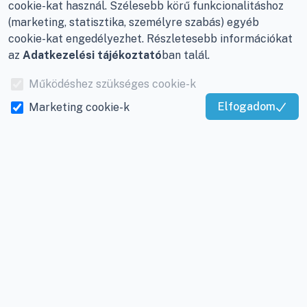
cookie-kat használ. Szélesebb körű funkcionalitáshoz
Garancia és szállítás
(marketing, statisztika, személyre szabás) egyéb
Központ (nem
Fizetés
cookie-kat engedélyezhet. Részletesebb információkat
vevőszolgálat):
az
Adatkezelési tájékoztató
ban talál.
Nagykanizsa, Récsei út
Szállítás
3.
Működéshez szükséges cookie-k
Antikorrupciós
Mobil:
+36 30/220-2600
Elfogadom
Marketing cookie-k
nyilatkozat
Kiváló Szolgáltatás
E-mail:
info@viky.hu
Elállás a szerződéstől
Igazolta:
Trustindex
Web:
klimaprofi.hu
|
Személyes adatok
klimaplaza.hu
|
viky.hu
kezelése
Üzletünk nyitvatartása:
Adatkezelési beállítások
Hétfőtől - Péntekig: 08 -
17-ig
Adószám:
12877993-2-
20
Cégjegyzékszám:
20-