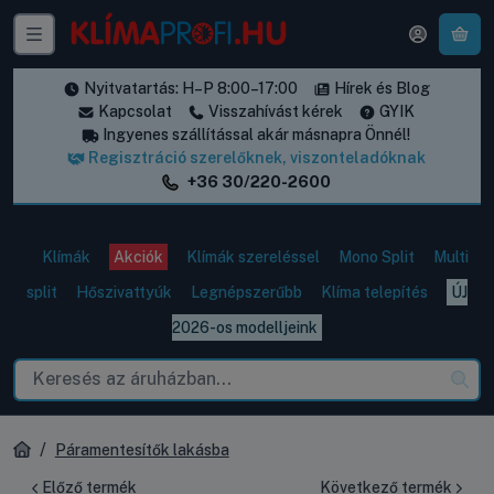
A k
Nyitvatartás: H–P 8:00–17:00
Hírek és Blog
Kapcsolat
Visszahívást kérek
GYIK
Ingyenes szállítással akár másnapra Önnél!
Regisztráció szerelőknek, viszonteladóknak
+36 30/220-2600
Klímák
Akciók
Klímák szereléssel
Mono Split
Multi
split
Hőszivattyúk
Legnépszerűbb
Klíma telepítés
ÚJ
2026-os modelljeink
Páramentesítők lakásba
Előző termék
Következő termék