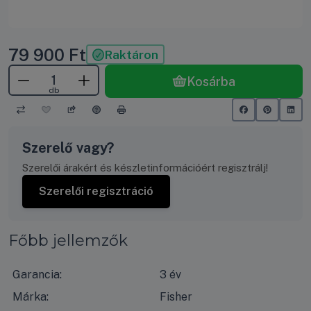
79 900
Ft
Raktáron
Kosárba
db
Szerelő vagy?
Szerelői árakért és készletinformációért regisztrálj!
Szerelői regisztráció
Főbb jellemzők
Garancia:
3 év
Márka:
Fisher