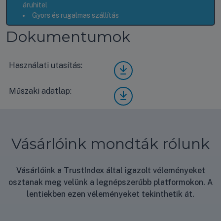
áruhitel
Gyors és rugalmas szállítás
Dokumentumok
Használati utasítás:
Fishe
r F-
DRY
Műszaki adatlap:
Fishe
301A
r F-
E4
DRY
hasz
301A
nálat
E4
i
Vásárlóink mondták rólunk
műsz
útmu
aki
tató
adatl
ap
Vásárlóink a TrustIndex által igazolt véleményeket
osztanak meg velünk a legnépszerűbb platformokon. A
lentiekben ezen véleményeket tekinthetik át.