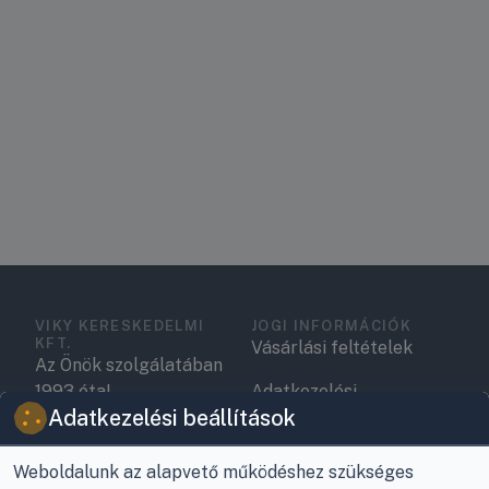
VIKY KERESKEDELMI
JOGI INFORMÁCIÓK
KFT.
Vásárlási feltételek
Az Önök szolgálatában
1993 óta!
Adatkezelési
Adatkezelési beállítások
tájékoztató
Raktár, vevőszolgálat:
Nagykanizsa, Buda Ernő
Elérhetőségek
Weboldalunk az alapvető működéshez szükséges
utca 21.