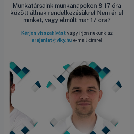
Munkatársaink munkanapokon 8-17 óra
között állnak rendelkezésükre! Nem ér el
minket, vagy elmúlt már 17 óra?
Kérjen visszahívást
vagy írjon nekünk az
arajanlat@viky.hu
e-mail címre!