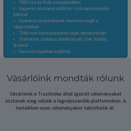
1993 óta az Önök szolgálatában
Ingyenes országos szállítás + országos szerelői
hálózat
Szakértő munkatársunk telefonon segít a
választásban
Több ezer klíma készleten saját raktárunkban
Utánvétes, utalásos, bankkártyás, Qvik fizetés,
áruhitel
Gyors és rugalmas szállítás
Vásárlóink mondták rólunk
Vásárlóink a TrustIndex által igazolt véleményeket
osztanak meg velünk a legnépszerűbb platformokon. A
lentiekben ezen véleményeket tekinthetik át.