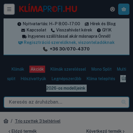
A k
Nyitvatartás: H–P 8:00–17:00
Hírek és Blog
Kapcsolat
Visszahívást kérek
GYIK
Ingyenes szállítással akár másnapra Önnél!
Regisztráció szerelőknek, viszonteladóknak
+36 30/070-4370
Klímák
Akciók
Klímák szereléssel
Mono Split
Multi
split
Hőszivattyúk
Legnépszerűbb
Klíma telepítés
ÚJ
2026-os modelljeink
Trio szettek 3 beltérivel
Előző termék
Következő termék