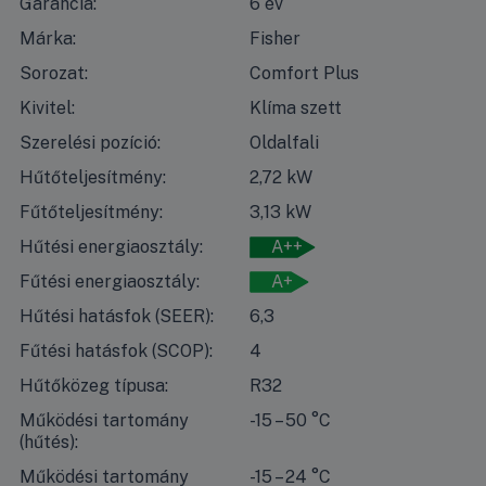
Garancia:
6 év
Márka:
Fisher
Sorozat:
Comfort Plus
Kivitel:
Klíma szett
Szerelési pozíció:
Oldalfali
Hűtőteljesítmény:
2,72 kW
Fűtőteljesítmény:
3,13 kW
Hűtési energiaosztály:
A++
Fűtési energiaosztály:
A+
Hűtési hatásfok (SEER):
6,3
Fűtési hatásfok (SCOP):
4
Hűtőközeg típusa:
R32
Működési tartomány
-15 – 50 °C
(hűtés):
Működési tartomány
-15 – 24 °C