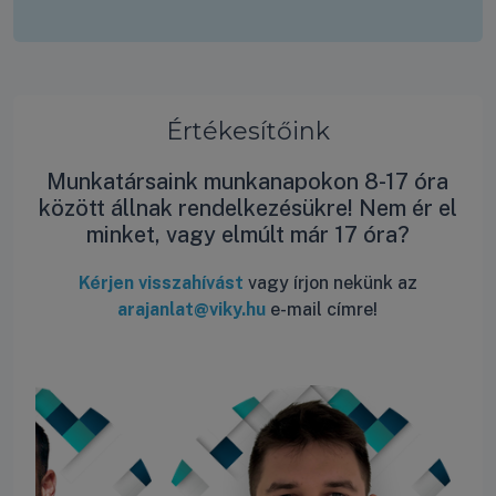
Értékesítőink
Munkatársaink munkanapokon 8-17 óra
között állnak rendelkezésükre! Nem ér el
minket, vagy elmúlt már 17 óra?
Kérjen visszahívást
vagy írjon nekünk az
arajanlat@viky.hu
e-mail címre!