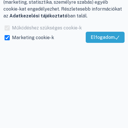
nyilatkozat
(marketing, statisztika, személyre szabás) egyéb
cookie-kat engedélyezhet. Részletesebb információkat
E-mail:
info@viky.hu
Elállás a szerződéstől
az
Adatkezelési tájékoztató
ban talál.
Web:
klimaprofi.hu
|
Személyes adatok
Működéshez szükséges cookie-k
klimaplaza.hu
|
viky.hu
kezelése
Elfogadom
Marketing cookie-k
Üzletünk nyitvatartása:
Adatkezelési beállítások
Kiváló Szolgáltatás
Hétfőtől - Péntekig: 08 -
Igazolta:
Trustindex
17-ig
Adószám:
12877993-2-
20
Cégjegyzékszám:
20-
09-065462
INFORMÁCIÓK
Rólunk
Gyakran ismételt