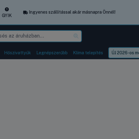
Ingyenes szállítással akár másnapra Önnél!
GYIK
Hőszivattyúk
Legnépszerűbb
Klíma telepítés
ÚJ 2026-os mo