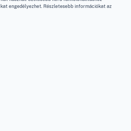
.
Elérhetőségek
e-kat engedélyezhet. Részletesebb információkat az
Garancia és szállítás
Fizetés
Szállítás
Antikorrupciós nyilatkozat
Elállás a szerződéstől
Személyes adatok kezelése
Adatkezelési beállítások