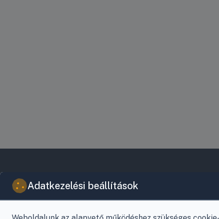
VIKY KERESKEDELMI KFT.
Adatkezelési beállítások
Az Önök szolgálatában 1993 óta!
Raktár, vevőszolgálat:
Nagykanizsa, Buda Ernő utca 21.
Weboldalunk az alapvető működéshez szükséges cookie-k