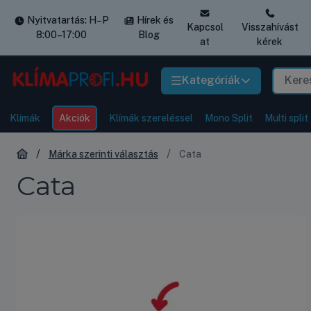
Nyitvatartás: H–P
Hírek és
Kapcsol
Visszahívást
8:00–17:00
Blog
at
kérek
Kategóriák
Klímák
Akciók
Klímák szereléssel
Mono Split
Multi split
Márka szerinti választás
Cata
Cata