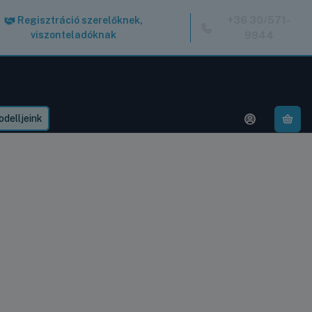
+36 30/571-
Regisztráció szerelőknek,
viszonteladóknak
9944
delljeink
A k