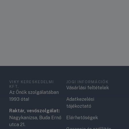
VIKY KERESKEDELMI
JOGI INFORMÁCIÓK
KFT.
Vásárlási feltételek
Az Önök szolgálatában
1993 óta!
Adatkezelési
tájékoztató
Raktár, vevőszolgálat:
Nagykanizsa, Buda Ernő
Elérhetőségek
utca 21.