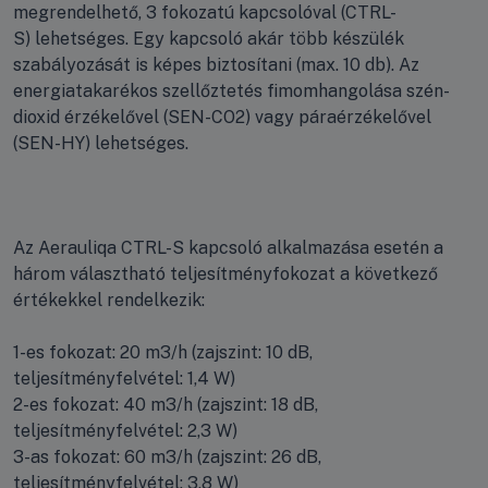
megrendelhető, 3 fokozatú kapcsolóval (CTRL-
S) lehetséges. Egy kapcsoló akár több készülék
szabályozását is képes biztosítani (max. 10 db). Az
energiatakarékos szellőztetés fimomhangolása szén-
dioxid érzékelővel (SEN-CO2) vagy páraérzékelővel
(SEN-HY) lehetséges.
Az Aerauliqa CTRL-S kapcsoló alkalmazása esetén a
három választható teljesítményfokozat a következő
értékekkel rendelkezik:
1-es fokozat: 20 m3/h (zajszint: 10 dB,
teljesítményfelvétel: 1,4 W)
2-es fokozat: 40 m3/h (zajszint: 18 dB,
teljesítményfelvétel: 2,3 W)
3-as fokozat: 60 m3/h (zajszint: 26 dB,
teljesítményfelvétel: 3,8 W)