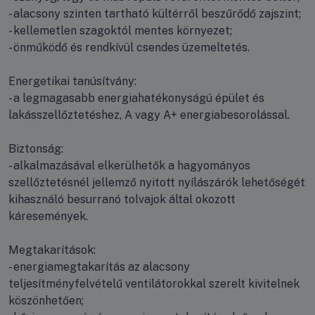
- alacsony szinten tartható kültérről beszűrődő zajszint;
- kellemetlen szagoktól mentes környezet;
- önműködő és rendkívül csendes üzemeltetés.
Energetikai tanúsítvány:
- a legmagasabb energiahatékonyságú épület és
lakásszellőztetéshez, A vagy A+ energiabesorolással.
Biztonság:
- alkalmazásával elkerülhetők a hagyományos
szellőztetésnél jellemző nyitott nyílászárók lehetőségét
kihasználó besurranó tolvajok által okozott
káresemények.
Megtakarítások:
- energiamegtakarítás az alacsony
teljesítményfelvételű ventilátorokkal szerelt kivitelnek
köszönhetően;