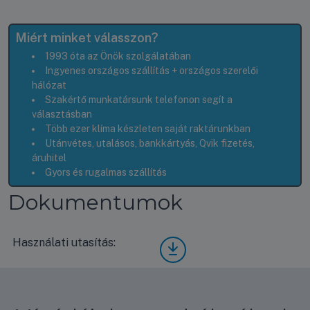
Miért minket válasszon?
1993 óta az Önök szolgálatában
Ingyenes országos szállítás + országos szerelői
hálózat
Szakértő munkatársunk telefonon segít a
választásban
Több ezer klíma készleten saját raktárunkban
Utánvétes, utalásos, bankkártyás, Qvik fizetés,
áruhitel
Gyors és rugalmas szállítás
Dokumentumok
Használati utasítás:
Aera
uliqa
QUA
NTU
M