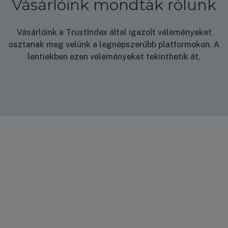
Vásárlóink mondták rólunk
HR
150
PRO
ISO
Vásárlóink a TrustIndex által igazolt véleményeket
hasz
osztanak meg velünk a legnépszerűbb platformokon. A
nálat
lentiekben ezen véleményeket tekinthetik át.
i
utasí
tás