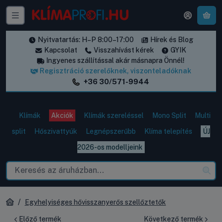
A k
Nyitvatartás: H–P 8:00–17:00
Hírek és Blog
Kapcsolat
Visszahívást kérek
GYIK
Ingyenes szállítással akár másnapra Önnél!
Regisztráció szerelőknek, viszonteladóknak
+36 30/571-9944
Klímák
Akciók
Klímák szereléssel
Mono Split
Multi
split
Hőszivattyúk
Legnépszerűbb
Klíma telepítés
ÚJ
2026-os modelljeink
Egyhelyiséges hővisszanyerős szellőztetők
Előző termék
Következő termék