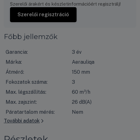
Szerelői árakért és készletinformációért regisztrálj!
Szerelői regisztráció
Főbb jellemzők
Garancia:
3 év
Márka:
Aerauliqa
Átmérő:
150 mm
Fokozatok száma:
3
Max. légszállítás:
60 m³/h
Max. zajszint:
26 dB(A)
Páratartalom mérés:
Nem
További adatok
Részletek