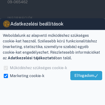
09-065462
INFORMÁCIÓK
Rólunk
Adatkezelési beállítások
Gyakran ismételt
Weboldalunk az alapvető működéshez szükséges
kérdések
cookie-kat használ. Szélesebb körű funkcionalitáshoz
(marketing, statisztika, személyre szabás) egyéb
A klímaszerelés
cookie-kat engedélyezhet. Részletesebb információkat
folyamata, árajánlat
az
Adatkezelési tájékoztató
ban talál.
kérése klímaszereléshez
Legyen a partnerünk -
Működéshez szükséges cookie-k
Regisztráció
Elfogadom
Marketing cookie-k
szerelőknek,
Kiváló Szolgáltatás
viszonteladóknak
Igazolta:
Trustindex
Kérjen visszahívást