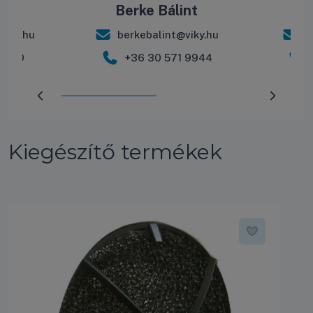
ás
Berke Bálint
R
iky.hu
berkebalint@viky.hu
r
 2600
+36 30 571 9944
Előrehaladás:
50
%
Kiegészítő termékek