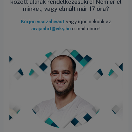
között állnak rendelkezésükre! Nem ér el
minket, vagy elmúlt már 17 óra?
Kérjen visszahívást
vagy írjon nekünk az
arajanlat@viky.hu
e-mail címre!