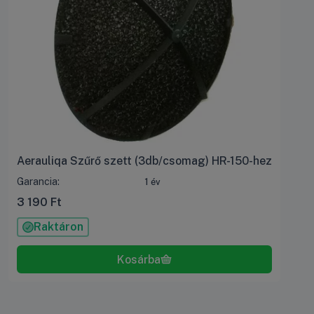
Aerauliqa Szűrő szett (3db/csomag) HR-150-hez
Garancia:
1 év
3 190
Ft
Raktáron