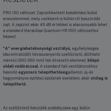
PRO ISO változat: Zajcsökkentett kialakítású külső
ereszelemmel, mely csökkenti a kültérről beszűrődő
zajt. A zajszint akár 45 dB értékkel is alacsonyabb lehet
a standard (Aerauliqa Quantum HR-150) változathoz
képest.
"A" energiahatékonysági osztályú,
egyhelyiséges
(decentralizált) hővisszanyerős szellőztető, állítható
méretű (300-560 mm) fali átvezető elemmel,
kilépő
oldali védőráccsal.
A standard fali ventilátorokhoz
hasonló
egyszerű telepíthetőség
jellemzi, új- és
hagyományos építésű épületek esetében, akár
utólag is
telepíthető.
Az szellőztető készülék szabályzása egy külön