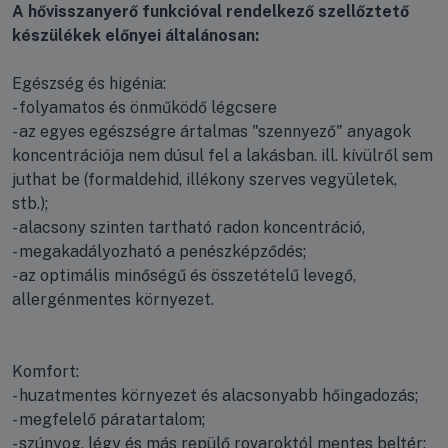
A hővisszanyerő funkcióval rendelkező szellőztető
készülékek előnyei általánosan:
Egészség és higénia:
- folyamatos és önműködő légcsere
- az egyes egészségre ártalmas "szennyező" anyagok
koncentrációja nem dúsul fel a lakásban. ill. kívülről sem
juthat be (formaldehid, illékony szerves vegyületek,
stb.);
- alacsony szinten tartható radon koncentráció,
- megakadályozható a penészképződés;
- az optimális minőségű és összetételű levegő,
allergénmentes környezet.
Komfort:
- huzatmentes környezet és alacsonyabb hőingadozás;
- megfelelő páratartalom;
- szúnyog, légy és más repülő rovaroktól mentes beltér;