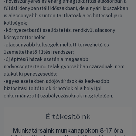
- hővisszanyerés és energiamegtakarítás elsősorban a
fűtési idényben (téli időszakban), de a nyári időszakban
is alacsonyabb szinten tarthatóak a és hűtéssel járó
költségek;
- környezetbarát szellőztetés, rendkívül alacsony
környezetterhelés;
- alacsonyabb költségek mellett tervezhető és
üzemeltethető fűtési rendszer;
- új építésű házak esetén a magasabb
nedvességtartamú falak gyorsabban száradnak, nem
alakul ki penészesedés;
- egyes esetekben adójóváírások és kedvezőbb
biztosítási feltételek érhetőek el a helyi (pl.
önkormányzati) szabályozásoknak megfelelően.
Értékesítőink
Munkatársaink munkanapokon 8-17 óra