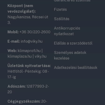
Garancia és szállítás
Központ (nem
Fizetés
vevőszolgálat):
Nagykanizsa, Récsei út
Szállítás
3.
Antikorrupciós
Mobil:
+36 30/220-2600
nyilatkozat
E-mail:
info@viky.hu
Elállás a szerződéstől
Web:
klimaprofi.hu
|
Személyes adatok
klimaplaza.hu
|
viky.hu
kezelése
Üzletünk nyitvatartása:
Adatkezelési beállítások
Hétfőtől - Péntekig: 08 -
17-ig
Adószám:
12877993-2-
20
Cégjegyzékszám:
20-