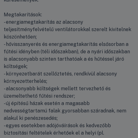
Megtakarítások:
- energiamegtakarítás az alacsony
teljesítményfelvételű ventilátorokkal szerelt kivitelnek
köszönhetően;
- hővisszanyerés és energiamegtakarítás elsősorban a
fűtési idényben (téli időszakban), de a nyári időszakban
is alacsonyabb szinten tarthatóak a és hűtéssel járó
költségek;
- környezetbarát szellőztetés, rendkívül alacsony
környezetterhelés;
- alacsonyabb költségek mellett tervezhető és
üzemeltethető fűtési rendszer;
- új építésű házak esetén a magasabb
nedvességtartamú falak gyorsabban száradnak, nem
alakul ki penészesedés;
- egyes esetekben adójóváírások és kedvezőbb
biztosítási feltételek érhetőek el a helyi (pl.