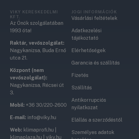
VIKY KERESKEDELMI
JOGI INFORMÁCIÓK
KFT.
Vásárlási feltételek
Az Önök szolgálatában
1993 óta!
Adatkezelési
tájékoztató
Raktár, vevőszolgálat:
Nagykanizsa, Buda Ernő
Elérhetőségek
utca 21.
Garancia és szállítás
Központ (nem
Fizetés
vevőszolgálat):
Nagykanizsa, Récsei út
Szállítás
3.
Antikorrupciós
Mobil:
+36 30/220-2600
nyilatkozat
E-mail:
info@viky.hu
Elállás a szerződéstől
Web:
klimaprofi.hu
|
Személyes adatok
klimaplaza.hu
|
viky.hu