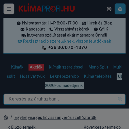
A k
Nyitvatartás: H–P 8:00–17:00
Hírek és Blog
Kapcsolat
Visszahívást kérek
GYIK
Ingyenes szállítással akár másnapra Önnél!
Regisztráció szerelőknek, viszonteladóknak
+36 30/070-4370
Klímák
Akciók
Klímák szereléssel
Mono Split
Multi
split
Hőszivattyúk
Legnépszerűbb
Klíma telepítés
ÚJ
2026-os modelljeink
Egyhelyiséges hővisszanyerős szellőztetők
Előző termék
Következő termék