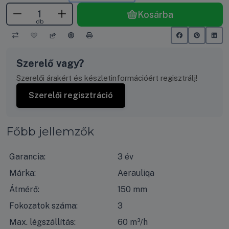
Kosárba
db
Szerelő vagy?
Szerelői árakért és készletinformációért regisztrálj!
Szerelői regisztráció
Főbb jellemzők
Garancia:
3 év
Márka:
Aerauliqa
Átmérő:
150 mm
Fokozatok száma:
3
Max. légszállítás:
60 m³/h