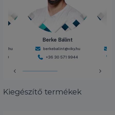
ás
Berke Bálint
R
iky.hu
berkebalint@viky.hu
r
 2600
+36 30 571 9944
Előrehaladás:
50
%
Kiegészítő termékek