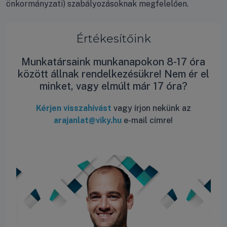
önkormányzati) szabályozásoknak megfelelően.
Értékesítőink
Munkatársaink munkanapokon 8-17 óra
között állnak rendelkezésükre! Nem ér el
minket, vagy elmúlt már 17 óra?
Kérjen visszahívást
vagy írjon nekünk az
arajanlat@viky.hu
e-mail címre!