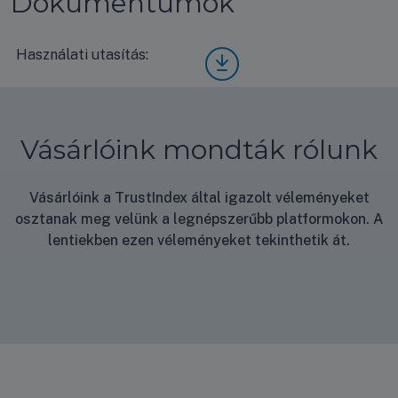
Dokumentumok
Használati utasítás:
Aera
uliqa
QUA
NTU
M
Vásárlóink mondták rólunk
HR
150
PRO
ISO
Vásárlóink a TrustIndex által igazolt véleményeket
osztanak meg velünk a legnépszerűbb platformokon. A
lentiekben ezen véleményeket tekinthetik át.