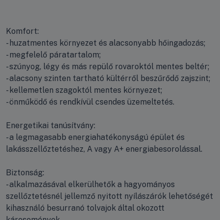
Komfort:
- huzatmentes környezet és alacsonyabb hőingadozás;
- megfelelő páratartalom;
- szúnyog, légy és más repülő rovaroktól mentes beltér;
- alacsony szinten tartható kültérről beszűrődő zajszint;
- kellemetlen szagoktól mentes környezet;
- önműködő és rendkívül csendes üzemeltetés.
Energetikai tanúsítvány:
- a legmagasabb energiahatékonyságú épület és
lakásszellőztetéshez, A vagy A+ energiabesorolással.
Biztonság:
- alkalmazásával elkerülhetők a hagyományos
szellőztetésnél jellemző nyitott nyílászárók lehetőségét
kihasználó besurranó tolvajok által okozott
káresemények.