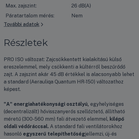
Max. zajszint:
26 dB(A)
Páratartalom mérés:
Nem
További adatok
Részletek
PRO ISO változat: Zajcsökkentett kialakítású külső
ereszelemmel, mely csökkenti a kültérről beszűrődő
zajt. A zajszint akár 45 dB értékkel is alacsonyabb lehet
a standard (Aerauliqa Quantum HR-150) változathoz
képest.
"A" energiahatékonysági osztályú,
egyhelyiséges
(decentralizált) hővisszanyerős szellőztető, állítható
méretű (300-560 mm) fali átvezető elemmel,
kilépő
oldali védőráccsal.
A standard fali ventilátorokhoz
hasonló
egyszerű telepíthetőség
jellemzi, új- és