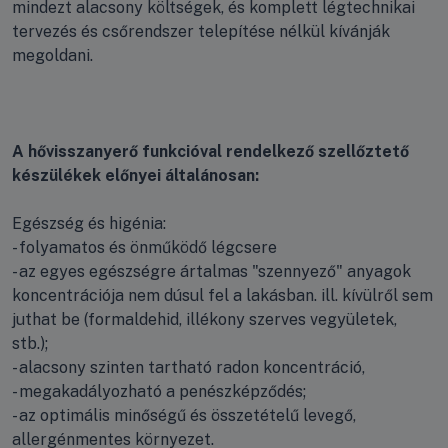
mindezt alacsony költségek, és komplett légtechnikai
tervezés és csőrendszer telepítése nélkül kívánják
megoldani.
A hővisszanyerő funkcióval rendelkező szellőztető
készülékek előnyei általánosan:
Egészség és higénia:
- folyamatos és önműködő légcsere
- az egyes egészségre ártalmas "szennyező" anyagok
koncentrációja nem dúsul fel a lakásban. ill. kívülről sem
juthat be (formaldehid, illékony szerves vegyületek,
stb.);
- alacsony szinten tartható radon koncentráció,
- megakadályozható a penészképződés;
- az optimális minőségű és összetételű levegő,
allergénmentes környezet.