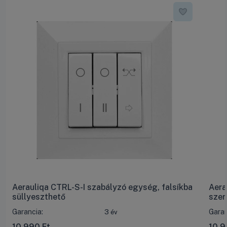
Aerauliqa CTRL-S-I szabályzó egység, falsíkba
Aera
süllyeszthető
szer
Garancia:
Garan
3 év
10 990
Ft
10 