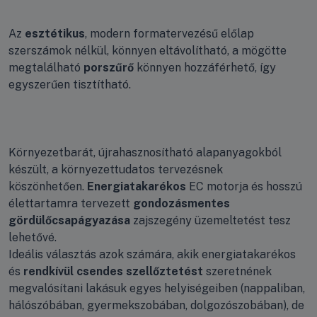
Az
esztétikus
, modern formatervezésű előlap
szerszámok nélkül, könnyen eltávolítható, a mögötte
megtalálható
porszűrő
könnyen hozzáférhető, így
egyszerűen tisztítható.
Környezetbarát, újrahasznosítható alapanyagokból
készült, a környezettudatos tervezésnek
köszönhetően.
Energiatakarékos
EC motorja és hosszú
élettartamra tervezett
gondozásmentes
gördülőcsapágyazása
zajszegény üzemeltetést tesz
lehetővé.
Ideális választás azok számára, akik energiatakarékos
és
rendkívül csendes szellőztetést
szeretnének
megvalósítani lakásuk egyes helyiségeiben (nappaliban,
hálószóbában, gyermekszobában, dolgozószobában), de