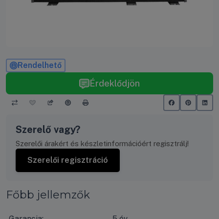
Rendelhető
Érdeklődjön
Szerelő vagy?
Szerelői árakért és készletinformációért regisztrálj!
Szerelői regisztráció
Főbb jellemzők
Garancia:
5 év