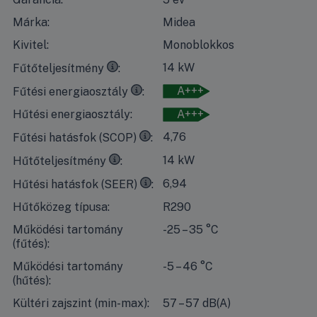
Márka:
Midea
Kivitel:
Monoblokkos
35°C
kilépő vízhőmérséklet esetén, 7°C-os száraz időben 
14 kW
Fűtőteljesítmény
35°C
kilépő vízhőmérséklet esetén, 7°C-os száraz időben
A+++
Fűtési energiaosztály
Hűtési energiaosztály:
A+++
35°C
kilépő vízhőmérséklet esetén, 7°C-os száraz időben 
4,76
Fűtési hatásfok (SCOP)
7°C
kilépő vízhőmérséklet esetén, 35°C-os száraz időben 
14 kW
Hűtőteljesítmény
18°C
kilépő vízhőmérséklet esetén, 35°C-os száraz időben
6,94
Hűtési hatásfok (SEER)
Hűtőközeg típusa:
R290
Működési tartomány
-25 – 35 °C
(fűtés):
Működési tartomány
-5 – 46 °C
(hűtés):
Kültéri zajszint (min-max):
57 – 57 dB(A)