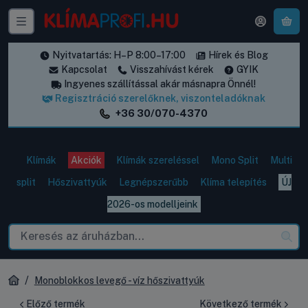
A k
Nyitvatartás: H–P 8:00–17:00
Hírek és Blog
Kapcsolat
Visszahívást kérek
GYIK
Ingyenes szállítással akár másnapra Önnél!
Regisztráció szerelőknek, viszonteladóknak
+36 30/070-4370
Klímák
Akciók
Klímák szereléssel
Mono Split
Multi
split
Hőszivattyúk
Legnépszerűbb
Klíma telepítés
ÚJ
2026-os modelljeink
Monoblokkos levegő - víz hőszivattyúk
Előző termék
Következő termék