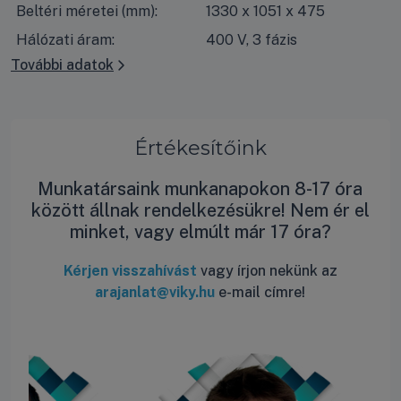
Beltéri méretei (mm):
1330 x 1051 x 475
Hálózati áram:
400 V, 3 fázis
További adatok
Értékesítőink
Munkatársaink munkanapokon 8-17 óra
között állnak rendelkezésükre! Nem ér el
minket, vagy elmúlt már 17 óra?
Kérjen visszahívást
vagy írjon nekünk az
arajanlat@viky.hu
e-mail címre!