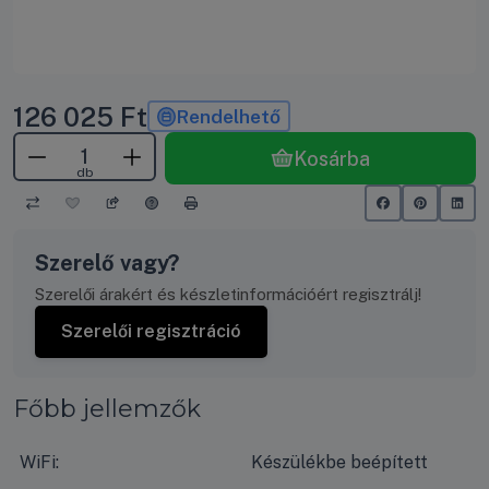
126 025
Ft
Rendelhető
Kosárba
db
Szerelő vagy?
Szerelői árakért és készletinformációért regisztrálj!
Szerelői regisztráció
Főbb jellemzők
WiFi:
Készülékbe beépített