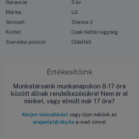
Garancia:
3 év
Márka:
LG
Sorozat:
Silence 2
Kivitel:
Csak beltéri egység
Szerelési pozíció:
Oldalfali
Értékesítőink
Munkatársaink munkanapokon 8-17 óra
között állnak rendelkezésükre! Nem ér el
minket, vagy elmúlt már 17 óra?
Kérjen visszahívást
vagy írjon nekünk az
arajanlat@viky.hu
e-mail címre!