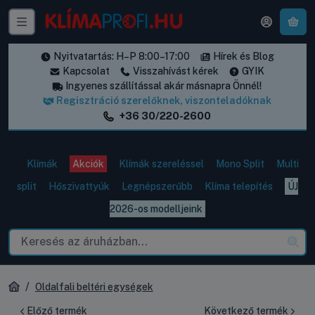
A k
Nyitvatartás: H–P 8:00–17:00
Hírek és Blog
Kapcsolat
Visszahívást kérek
GYIK
Ingyenes szállítással akár másnapra Önnél!
Regisztráció szerelőknek, viszonteladóknak
+36 30/220-2600
Klímák
Akciók
Klímák szereléssel
Mono Split
Multi
split
Hőszivattyúk
Legnépszerűbb
Klíma telepítés
ÚJ
2026-os modelljeink
Oldalfali beltéri egységek
Előző termék
Következő termék