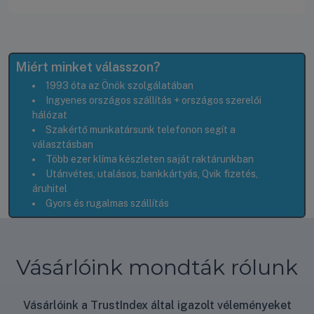
Miért minket válasszon?
1993 óta az Önök szolgálatában
Ingyenes országos szállítás + országos szerelői
hálózat
Szakértő munkatársunk telefonon segít a
választásban
Több ezer klíma készleten saját raktárunkban
Utánvétes, utalásos, bankkártyás, Qvik fizetés,
áruhitel
Gyors és rugalmas szállítás
Vásárlóink mondták rólunk
Vásárlóink a TrustIndex által igazolt véleményeket