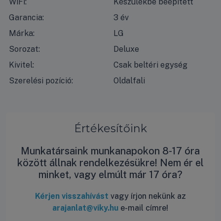
WiFi:
Készülékbe beépített
Garancia:
3 év
Márka:
LG
Sorozat:
Deluxe
Kivitel:
Csak beltéri egység
Szerelési pozíció:
Oldalfali
Értékesítőink
Munkatársaink munkanapokon 8-17 óra
között állnak rendelkezésükre! Nem ér el
minket, vagy elmúlt már 17 óra?
Kérjen visszahívást
vagy írjon nekünk az
arajanlat@viky.hu
e-mail címre!