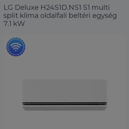
LG Deluxe H24S1D.NS1 S1 multi
split klíma oldalfali beltéri egység
7.1 kW