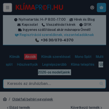
A k
Nyitvatartás: H–P 8:00–17:00
Hírek és Blog
Kapcsolat
Visszahívást kérek
GYIK
Ingyenes szállítással akár másnapra Önnél!
Regisztráció szerelőknek, viszonteladóknak
+36 30/070-4370
Klímák
Akciók
Klímák szereléssel
Mono Split
Multi
split
Hőszivattyúk
Legnépszerűbb
Klíma telepítés
ÚJ
2026-os modelljeink
Oldalfali beltéri egységek
Előző termék
Következő termék