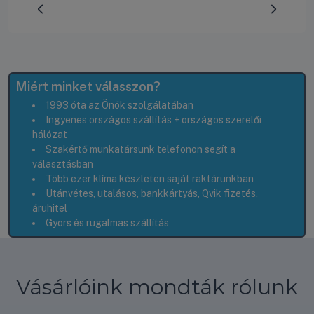
Előrehaladás:
0
%
Miért minket válasszon?
1993 óta az Önök szolgálatában
Ingyenes országos szállítás + országos szerelői
hálózat
Szakértő munkatársunk telefonon segít a
választásban
Több ezer klíma készleten saját raktárunkban
Utánvétes, utalásos, bankkártyás, Qvik fizetés,
áruhitel
Gyors és rugalmas szállítás
Vásárlóink mondták rólunk