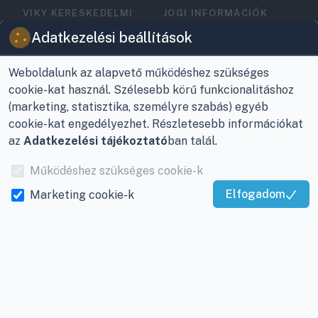
VIKY KERESKEDELMI
JOGI INFORMÁCIÓK
KFT.
Vásárlási feltételek
Adatkezelési beállítások
Az Önök szolgálatában
1993 óta!
Adatkezelési
tájékoztató
Weboldalunk az alapvető működéshez szükséges
Raktár, vevőszolgálat:
cookie-kat használ. Szélesebb körű funkcionalitáshoz
Nagykanizsa, Buda Ernő
Elérhetőségek
(marketing, statisztika, személyre szabás) egyéb
utca 21.
cookie-kat engedélyezhet. Részletesebb információkat
Garancia és szállítás
az
Adatkezelési tájékoztató
ban talál.
Központ (nem
Fizetés
vevőszolgálat):
Működéshez szükséges cookie-k
Nagykanizsa, Récsei út
Szállítás
Elfogadom
Marketing cookie-k
3.
Kiváló Szolgáltatás
Antikorrupciós
Igazolta:
Trustindex
Mobil:
+36 30/220-2600
nyilatkozat
E-mail:
info@viky.hu
Elállás a szerződéstől
Web:
klimaprofi.hu
|
Személyes adatok
klimaplaza.hu
|
viky.hu
kezelése