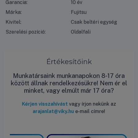
Garancia:
10 év
Márka:
Fujitsu
Kivitel:
Csak beltéri egység
Szerelési pozíció:
Oldalfali
Értékesítőink
Munkatársaink munkanapokon 8-17 óra
között állnak rendelkezésükre! Nem ér el
minket, vagy elmúlt már 17 óra?
Kérjen visszahívást
vagy írjon nekünk az
arajanlat@viky.hu
e-mail címre!