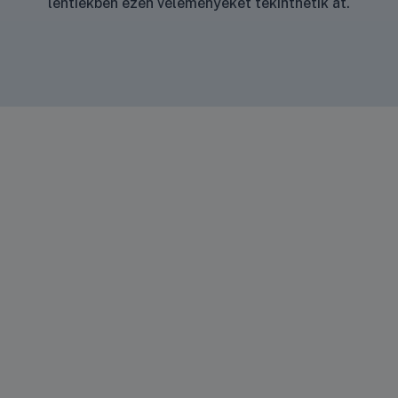
lentiekben ezen véleményeket tekinthetik át.