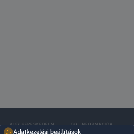
VIKY KERESKEDELMI
JOGI INFORMÁCIÓK
KFT.
Vásárlási feltételek
Adatkezelési beállítások