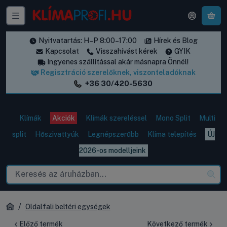
A k
Nyitvatartás: H–P 8:00–17:00
Hírek és Blog
Kapcsolat
Visszahívást kérek
GYIK
Ingyenes szállítással akár másnapra Önnél!
Regisztráció szerelőknek, viszonteladóknak
+36 30/420-5630
Klímák
Akciók
Klímák szereléssel
Mono Split
Multi
split
Hőszivattyúk
Legnépszerűbb
Klíma telepítés
ÚJ
2026-os modelljeink
Oldalfali beltéri egységek
Előző termék
Következő termék