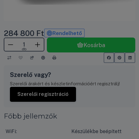
284 800
Ft
Rendelhető
Kosárba
db
Szerelő vagy?
Szerelői árakért és készletinformációért regisztrálj!
Szerelői regisztráció
Főbb jellemzők
WiFi:
Készülékbe beépített