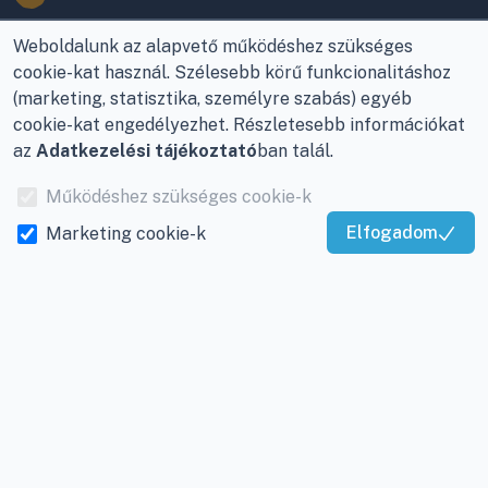
Az Önök szolgálatában
1993 óta!
Adatkezelési
Weboldalunk az alapvető működéshez szükséges
tájékoztató
cookie-kat használ. Szélesebb körű funkcionalitáshoz
Raktár, vevőszolgálat:
(marketing, statisztika, személyre szabás) egyéb
Nagykanizsa, Buda Ernő
Elérhetőségek
cookie-kat engedélyezhet. Részletesebb információkat
utca 21.
Garancia és szállítás
az
Adatkezelési tájékoztató
ban talál.
Központ (nem
Fizetés
vevőszolgálat):
Működéshez szükséges cookie-k
Nagykanizsa, Récsei út
Szállítás
Elfogadom
Marketing cookie-k
3.
Kiváló Szolgáltatás
Antikorrupciós
Igazolta:
Trustindex
Mobil:
+36 30/220-2600
nyilatkozat
E-mail:
info@viky.hu
Elállás a szerződéstől
Web:
klimaprofi.hu
|
Személyes adatok
klimaplaza.hu
|
viky.hu
kezelése
Üzletünk nyitvatartása:
Adatkezelési beállítások
Hétfőtől - Péntekig: 08 -