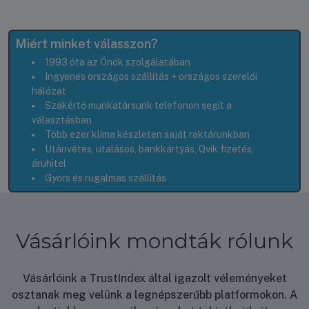
Miért minket válasszon?
1993 óta az Önök szolgálatában
Ingyenes országos szállítás + országos szerelői
hálózat
Szakértő munkatársunk telefonon segít a
választásban
Több ezer klíma készleten saját raktárunkban
Utánvétes, utalásos, bankkártyás, Qvik fizetés,
áruhitel
Gyors és rugalmas szállítás
Vásárlóink mondták rólunk
Vásárlóink a TrustIndex által igazolt véleményeket
osztanak meg velünk a legnépszerűbb platformokon. A