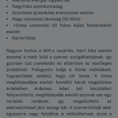
Alacsony energia fogyasztás
Nagyfokú üzembiztosság
Automata újraindulás áramszünet esetén
Nagy csövezési távolság (30-60m)
Hűtési üzemmód -20 fokos külső hőmérséklet
esetén
Karterfűtés
Nagyon fontos a Wifi-s vezérlés, mert hiba esetén
azonnal e-mailt küld a szerver szolgáltatójának, így
gyorsan tud cselekedni és elhárítani az esetleges
problémát. Felügyelni tudja a klíma működését,
fogyasztását anélkül, hogy ott lenne. A klíma
meghibásodása esetén fennálló károk megelőzése
érdekében érdemes lehet két készüléket
felszereltetni, meghibásodás esetén azonnal van egy
tartalék rendszer, így megelőzhető az
adatvesztéssel járó anyagi kár. A szerverklímák akár
egyszerre vagy felváltva is működhetnek, ezzel a