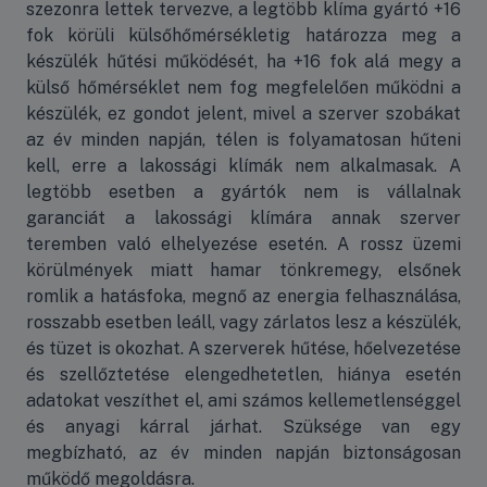
szezonra lettek tervezve, a legtöbb klíma gyártó +16
fok körüli külsőhőmérsékletig határozza meg a
készülék hűtési működését, ha +16 fok alá megy a
külső hőmérséklet nem fog megfelelően működni a
készülék, ez gondot jelent, mivel a szerver szobákat
az év minden napján, télen is folyamatosan hűteni
kell, erre a lakossági klímák nem alkalmasak. A
legtöbb esetben a gyártók nem is vállalnak
garanciát a lakossági klímára annak szerver
teremben való elhelyezése esetén. A rossz üzemi
körülmények miatt hamar tönkremegy, elsőnek
romlik a hatásfoka, megnő az energia felhasználása,
rosszabb esetben leáll, vagy zárlatos lesz a készülék,
és tüzet is okozhat. A szerverek hűtése, hőelvezetése
és szellőztetése elengedhetetlen, hiánya esetén
adatokat veszíthet el, ami számos kellemetlenséggel
és anyagi kárral járhat. Szüksége van egy
megbízható, az év minden napján biztonságosan
működő megoldásra.