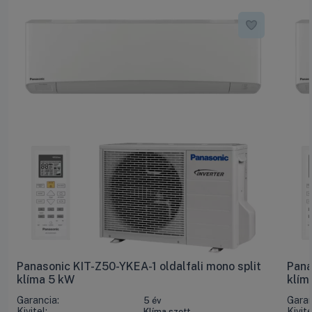
Panasonic KIT-Z50-YKEA-1 oldalfali mono split
Pana
klíma 5 kW
klím
Garancia:
Garan
5 év
Kivitel:
Kivite
Klíma szett