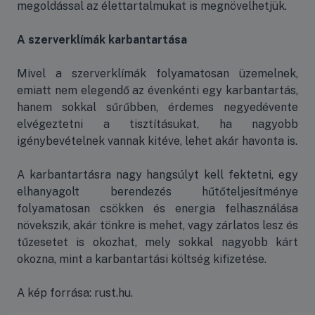
megoldással az élettartalmukat is megnövelhetjük.
A szerverklímák karbantartása
Mivel a szerverklímák folyamatosan üzemelnek,
emiatt nem elegendő az évenkénti egy karbantartás,
hanem sokkal sűrűbben, érdemes negyedévente
elvégeztetni a tisztításukat, ha nagyobb
igénybevételnek vannak kitéve, lehet akár havonta is.
A karbantartásra nagy hangsúlyt kell fektetni, egy
elhanyagolt berendezés hűtőteljesítménye
folyamatosan csökken és energia felhasználása
növekszik, akár tönkre is mehet, vagy zárlatos lesz és
tűzesetet is okozhat, mely sokkal nagyobb kárt
okozna, mint a karbantartási költség kifizetése.
A kép forrása: rust.hu.