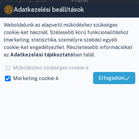
Fizetés
vevőszolgálat):
Adatkezelési beállítások
Nagykanizsa, Récsei út
Szállítás
3.
Weboldalunk az alapvető működéshez szükséges
Antikorrupciós
Mobil:
+36 30/220-2600
cookie-kat használ. Szélesebb körű funkcionalitáshoz
nyilatkozat
(marketing, statisztika, személyre szabás) egyéb
E-mail:
info@viky.hu
Elállás a szerződéstől
cookie-kat engedélyezhet. Részletesebb információkat
az
Adatkezelési tájékoztató
ban talál.
Web:
klimaprofi.hu
|
Személyes adatok
klimaplaza.hu
|
viky.hu
kezelése
Működéshez szükséges cookie-k
Üzletünk nyitvatartása:
Adatkezelési beállítások
Elfogadom
Marketing cookie-k
Hétfőtől - Péntekig: 08 -
Kiváló Szolgáltatás
17-ig
Igazolta:
Trustindex
Adószám:
12877993-2-
20
Cégjegyzékszám:
20-
09-065462