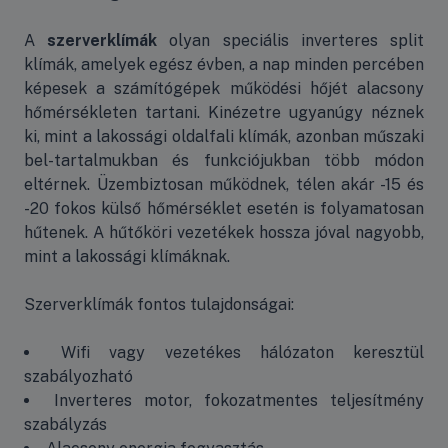
A
szerverklímák
olyan speciális inverteres split
klímák, amelyek egész évben, a nap minden percében
képesek a számítógépek működési hőjét alacsony
hőmérsékleten tartani. Kinézetre ugyanúgy néznek
ki, mint a lakossági oldalfali klímák, azonban műszaki
bel-tartalmukban és funkciójukban több módon
eltérnek. Üzembiztosan működnek, télen akár -15 és
-20 fokos külső hőmérséklet esetén is folyamatosan
hűtenek. A hűtőköri vezetékek hossza jóval nagyobb,
mint a lakossági klímáknak.
Szerverklímák fontos tulajdonságai:
Wifi vagy vezetékes hálózaton keresztül
szabályozható
Inverteres motor, fokozatmentes teljesítmény
szabályzás