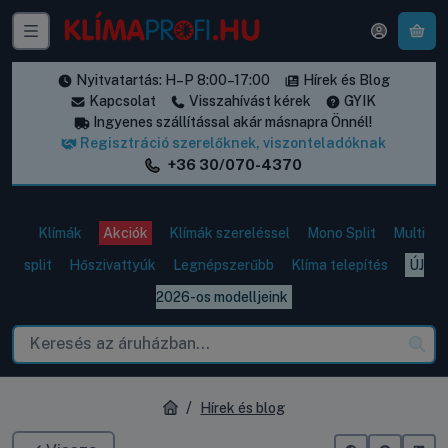
A k
Nyitvatartás: H–P 8:00–17:00
Hírek és Blog
Kapcsolat
Visszahívást kérek
GYIK
Ingyenes szállítással akár másnapra Önnél!
Regisztráció szerelőknek, viszonteladóknak
+36 30/070-4370
Klímák
Akciók
Klímák szereléssel
Mono Split
Multi
split
Hőszivattyúk
Legnépszerűbb
Klíma telepítés
ÚJ
2026-os modelljeink
Hírek és blog