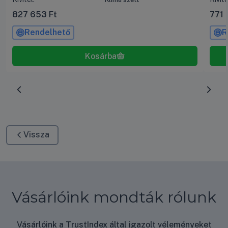
827 653
Ft
771
Rendelhető
R
Előrehaladás:
0
%
Vissza
Vásárlóink mondták rólunk
Vásárlóink a TrustIndex által igazolt véleményeket