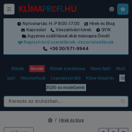
A k
Nyitvatartás: H–P 8:00–17:00
Hírek és Blog
Kapcsolat
Visszahívást kérek
GYIK
Ingyenes szállítással akár másnapra Önnél!
Regisztráció szerelőknek, viszonteladóknak
+36 30/571-9944
Klímák
Akciók
Klímák szereléssel
Mono Split
Multi
split
Hőszivattyúk
Legnépszerűbb
Klíma telepítés
ÚJ
2026-os modelljeink
Hírek és blog