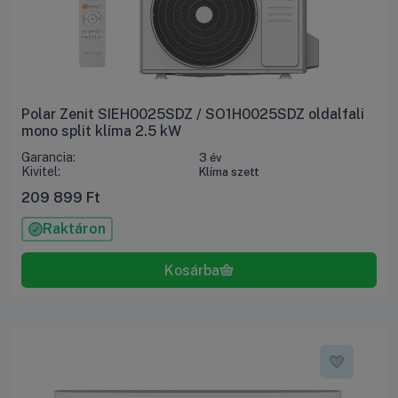
Polar Zenit SIEH0025SDZ / SO1H0025SDZ oldalfali
mono split klíma 2.5 kW
Garancia:
3 év
Kivitel:
Klíma szett
209 899
Ft
Raktáron