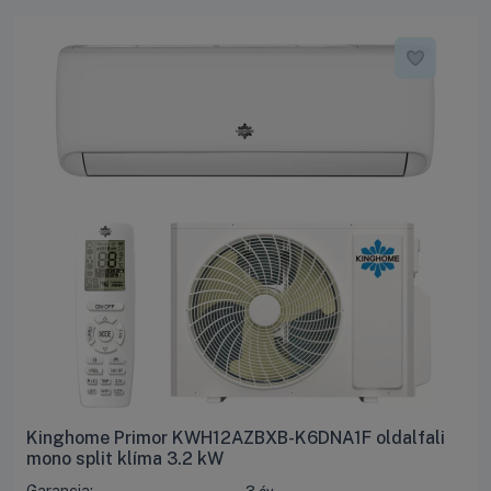
Kinghome Primor KWH12AZBXB-K6DNA1F oldalfali
mono split klíma 3.2 kW