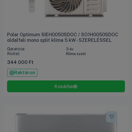
Polar Optimum SIEH0050SDOC / SO1H0050SDOC
oldalfali mono split klíma 5 kW - SZERELÉSSEL
Garancia:
3 év
Kivitel:
Klíma szett
344 000
Ft
Raktáron