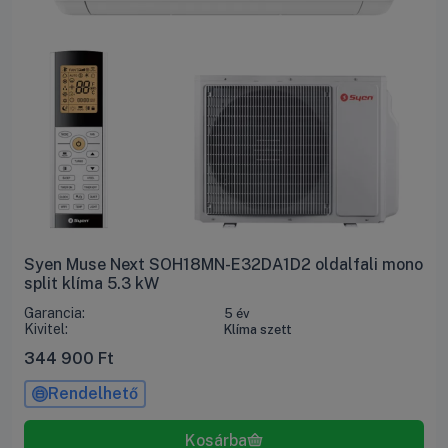
Syen Muse Next SOH18MN-E32DA1D2 oldalfali mono
split klíma 5.3 kW
Garancia:
5 év
Kivitel:
Klíma szett
344 900
Ft
Rendelhető