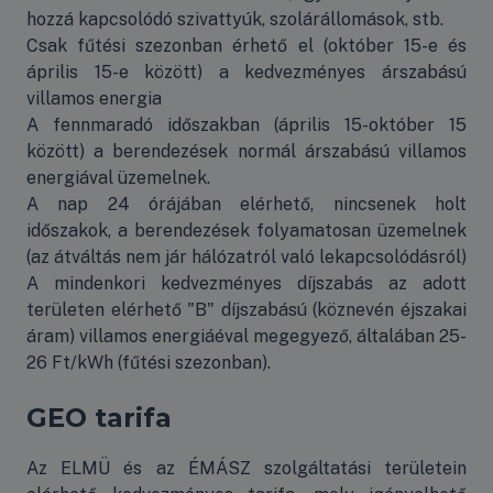
hozzá kapcsolódó szivattyúk, szolárállomások, stb.
Csak fűtési szezonban érhető el (október 15-e és
április 15-e között) a kedvezményes árszabású
villamos energia
A fennmaradó időszakban (április 15-október 15
között) a berendezések normál árszabású villamos
energiával üzemelnek.
A nap 24 órájában elérhető, nincsenek holt
időszakok, a berendezések folyamatosan üzemelnek
(az átváltás nem jár hálózatról való lekapcsolódásról)
A mindenkori kedvezményes díjszabás az adott
területen elérhető "B" díjszabású (köznevén éjszakai
áram) villamos energiáéval megegyező, általában 25-
26 Ft/kWh (fűtési szezonban).
GEO tarifa
Az ELMÜ és az ÉMÁSZ szolgáltatási területein