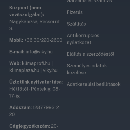
Garancia és szállítás
Központ (nem
Fizetés
vevőszolgálat):
Nagykanizsa, Récsei út
Szállítás
3.
Antikorrupciós
Mobil:
+36 30/220-2600
nyilatkozat
E-mail:
info@viky.hu
Elállás a szerződéstől
Web:
klimaprofi.hu
|
Személyes adatok
klimaplaza.hu
|
viky.hu
kezelése
Üzletünk nyitvatartása:
Adatkezelési beállítások
Hétfőtől - Péntekig: 08 -
17-ig
Adószám:
12877993-2-
20
Cégjegyzékszám:
20-