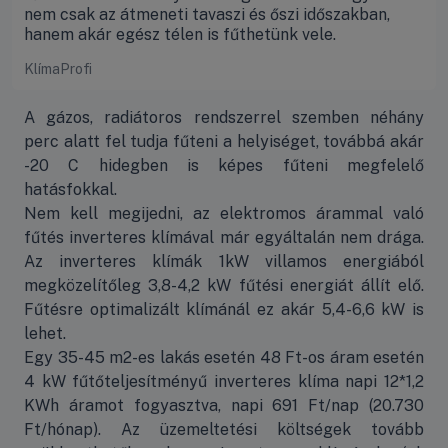
nem csak az átmeneti tavaszi és őszi időszakban,
hanem akár egész télen is fűthetünk vele.
KlímaProfi
A gázos, radiátoros rendszerrel szemben néhány
perc alatt fel tudja fűteni a helyiséget, továbbá akár
-20 C hidegben is képes fűteni megfelelő
hatásfokkal.
Nem kell megijedni, az elektromos árammal való
fűtés inverteres klímával már egyáltalán nem drága.
Az inverteres klímák 1kW villamos energiából
megközelítőleg 3,8-4,2 kW fűtési energiát állít elő.
Fűtésre optimalizált klímánál ez akár 5,4-6,6 kW is
lehet.
Egy 35-45 m2-es lakás esetén 48 Ft-os áram esetén
4 kW fűtőteljesítményű inverteres klíma napi 12*1,2
KWh áramot fogyasztva, napi 691 Ft/nap (20.730
Ft/hónap). Az üzemeltetési költségek tovább