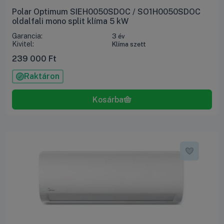
Polar Optimum SIEH0050SDOC / SO1H0050SDOC
oldalfali mono split klíma 5 kW
Garancia:
3 év
Kivitel:
Klíma szett
239 000
Ft
Raktáron