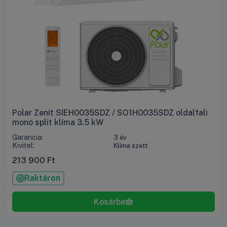
Polar Zenit SIEH0035SDZ / SO1H0035SDZ oldalfali
mono split klíma 3.5 kW
Garancia:
3 év
Kivitel:
Klíma szett
213 900
Ft
Raktáron