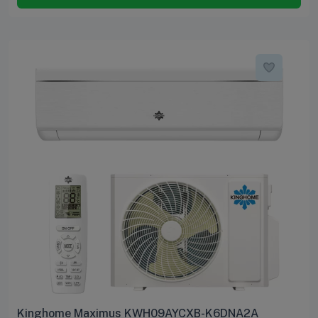
Kinghome Maximus KWH09AYCXB-K6DNA2A