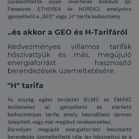
csökkenthetők olyan inverteres klímával (pl.
Panasonic ETHEREA és NORDIC), amelyekre
igényelhető a „GEO“ vagy „H“ tarifa kedvezmény.
..és akkor a GEO és H-Tarifáról
Kedvezményes villamos tarifák
hőszivattyúk és más, megújuló
energiaforrást hasznosító
berendezések üzemeltetésére.
"H" tarifa
Az ország egész területén (ELMÜ és ÉMÁSZ
területeken is) igényelhető és elérhető
kedvezményes tarifa, amely használható újonnan
telepített, vagy már meglévő rendszerekhez.
Bármilyen megújuló energiaforrást hasznosító
berendezés üzemeltethető róla, így hőszivattyú és a