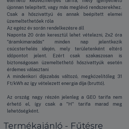
elérhető kedvezményes tarifa, mely igényelhető
újonnan telepített, vagy más meglévő rendszerekhez.
Csak a hőszivattyú és annak beépített elemei
üzemeltethetőek róla
Az egész év során rendelkezésre áll
Naponta 20 órán keresztül lehet vételezni, 2x2 óra
"áramkimaradás" minden nap jelentkezik
csúcsterhelés idején, mely területenként eltérő
időpontot jelent. Ezért csak szakaszosan is
biztonságosan üzemeltethető hőszivattyúk esetén
érdemes választani
A mindenkori díjszabás változó, megközelítőleg 31
Ft/kWh az így vételezett energia díja (bruttó).
Az ország nagy részén jelenleg a GEO tarifa nem
érhető el, így csak a "H" tarifa marad meg
lehetőségként.
Termékajánló - Fűtésre