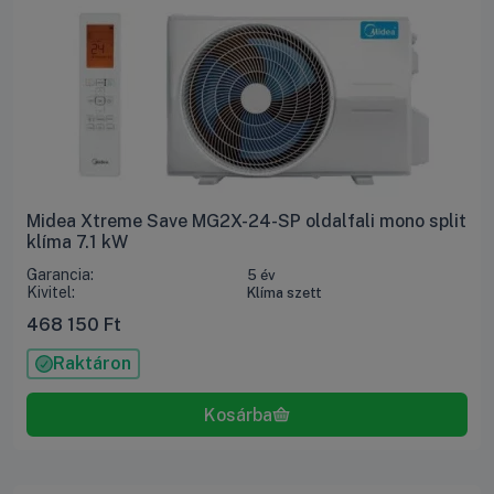
Midea Xtreme Save MG2X-24-SP oldalfali mono split
klíma 7.1 kW
Garancia:
5 év
Kivitel:
Klíma szett
468 150
Ft
Raktáron