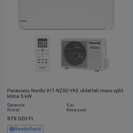
Panasonic Nordic KIT-NZ50-YKE oldalfali mono split
klíma 5 kW
Garancia:
5 év
Kivitel:
Klíma szett
979 020
Ft
Rendelhető