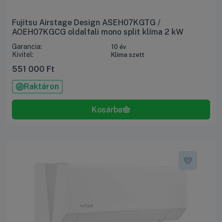
Fujitsu Airstage Design ASEH07KGTG /
AOEH07KGCG oldalfali mono split klíma 2 kW
Garancia:
10 év
Kivitel:
Klíma szett
551 000
Ft
Raktáron