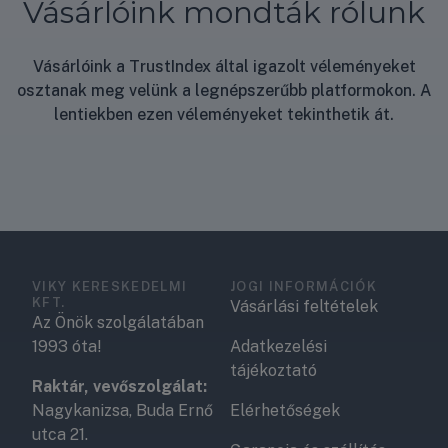
Vásárlóink mondták rólunk
Vásárlóink a TrustIndex által igazolt véleményeket
osztanak meg velünk a legnépszerűbb platformokon. A
lentiekben ezen véleményeket tekinthetik át.
VIKY KERESKEDELMI
JOGI INFORMÁCIÓK
KFT.
Vásárlási feltételek
Az Önök szolgálatában
1993 óta!
Adatkezelési
tájékoztató
Raktár, vevőszolgálat:
Nagykanizsa, Buda Ernő
Elérhetőségek
utca 21.