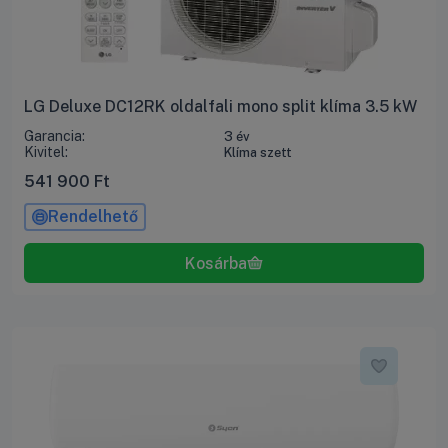
LG Deluxe DC12RK oldalfali mono split klíma 3.5 kW
Garancia:
3 év
Kivitel:
Klíma szett
541 900
Ft
Rendelhető