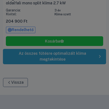
oldalfali mono split klíma 2.7 kW
Garancia:
3 év
Kivitel:
Klíma szett
204 900
Ft
Rendelhető
Az összes fűtésre optimalizált klíma
megtekintése
Vissza