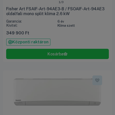
1/3
Fisher Art FSAIF-Art-94AE3-B / FSOAIF-Art-94AE3
oldalfali mono split klíma 2.6 kW
Garancia:
6 év
Kivitel:
Klíma szett
349 900
Ft
Központi raktáron