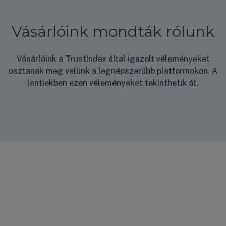
tkoz
at
Vásárlóink mondták rólunk
Vásárlóink a TrustIndex által igazolt véleményeket
osztanak meg velünk a legnépszerűbb platformokon. A
lentiekben ezen véleményeket tekinthetik át.