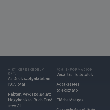
VIKY KERESKEDELMI
JOGI INFORMÁCIÓK
KFT.
Vásárlási feltételek
Az Önök szolgálatában
1993 óta!
Adatkezelési
tájékoztató
Raktár, vevőszolgálat:
Nagykanizsa, Buda Ernő
Elérhetőségek
utca 21.
Garancia és szállítás