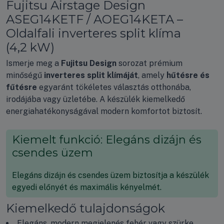
Fujitsu Airstage Design
ASEG14KETF / AOEG14KETA –
Oldalfali inverteres split klíma
(4,2 kW)
Ismerje meg a
Fujitsu Design
sorozat prémium
minőségű
inverteres split klímáját
, amely
hűtésre és
fűtésre
egyaránt tökéletes választás otthonába,
irodájába vagy üzletébe. A készülék kiemelkedő
energiahatékonyságával modern komfortot biztosít.
Kiemelt funkció: Elegáns dizájn és
csendes üzem
Elegáns dizájn és csendes üzem biztosítja a készülék
egyedi előnyét és maximális kényelmét.
Kiemelkedő tulajdonságok
Elegáns, modern megjelenés fehér vagy szürke