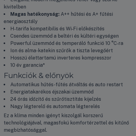
kivitelben
Magas hatékonyság:
A++ hűtési és A+ fűtési
energiaosztály
H‑tarifa kompatibilis és Wi‑Fi előkészítés
Csendes üzemmód a beltéri és kültéri egységen
Powerful üzemmód és temperáló funkció 10 °C‑ra
Ion és alma-katekin szűrők a tiszta levegőért
Hosszú élettartamú inverteres kompresszor
10 év garancia*
Funkciók & előnyök
Automatikus hűtés-fűtés átváltás és auto restart
Energiatakarékos éjszakai üzemmód
24 órás időzítő és szűrőtisztítás kijelzés
Nagy légterelő és automata légterelés
Ez a klíma minden igényt kiszolgál korszerű
technológiájával, magasfokú komfortérzettel és kitűnő
megbízhatósággal.