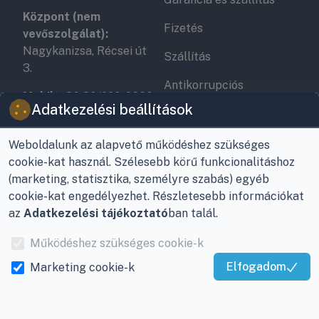
Központ (nem
Fizetés
vevőszolgálat):
Nagykanizsa, Récsei út
Szállítás
3.
Antikorrupciós
Mobil:
+36 30/220-2600
nyilatkozat
Adatkezelési beállítások
E-mail:
info@viky.hu
Elállás a szerződéstől
Weboldalunk az alapvető működéshez szükséges
Web:
klimaprofi.hu
|
Személyes adatok
cookie-kat használ. Szélesebb körű funkcionalitáshoz
klimaplaza.hu
|
viky.hu
kezelése
(marketing, statisztika, személyre szabás) egyéb
cookie-kat engedélyezhet. Részletesebb információkat
Üzletünk nyitvatartása:
Adatkezelési beállítások
az
Adatkezelési tájékoztató
ban talál.
Hétfőtől - Péntekig: 08 -
17-ig
Működéshez szükséges cookie-k
Adószám:
12877993-2-
Elfogadom
Marketing cookie-k
20
Kiváló Szolgáltatás
Igazolta:
Trustindex
Cégjegyzékszám:
20-