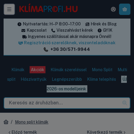
A k
Nyitvatartás: H–P 8:00–17:00
Hírek és Blog
Kapcsolat
Visszahívást kérek
GYIK
Ingyenes szállítással akár másnapra Önnél!
Regisztráció szerelőknek, viszonteladóknak
+36 30/571-9944
Klímák
Akciók
Klímák szereléssel
Mono Split
Multi
split
Hőszivattyúk
Legnépszerűbb
Klíma telepítés
ÚJ
2026-os modelljeink
Mono split klímák
Előző termék
Következő termék