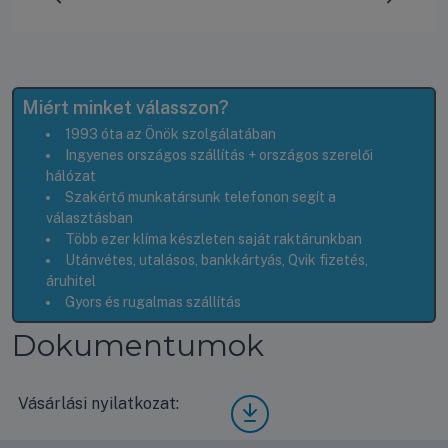
Előrehaladás:
100
%
Miért minket válasszon?
1993 óta az Önök szolgálatában
Ingyenes országos szállítás + országos szerelői
hálózat
Szakértő munkatársunk telefonon segít a
választásban
Több ezer klíma készleten saját raktárunkban
Utánvétes, utalásos, bankkártyás, Qvik fizetés,
áruhitel
Gyors és rugalmas szállítás
Dokumentumok
Vásárlási nyilatkozat:
Vásá
rlási
nyila