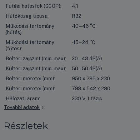
Fűtési hatásfok (SCOP):
4,1
Hűtőközeg típusa:
R32
Működési tartomány
-10 – 46 °C
(hűtés):
Működési tartomány
-15 – 24 °C
(fűtés):
Beltéri zajszint (min-max):
20 – 43 dB(A)
Kültéri zajszint (min-max):
50 – 50 dB(A)
Beltéri méretei (mm):
950 x 295 x 230
Kültéri méretei (mm):
799 x 542 x 290
Hálózati áram:
230 V, 1 fázis
További adatok
Részletek