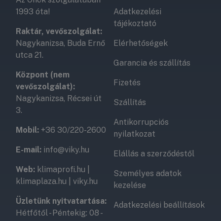
1993 óta!
Adatkezelési
tájékoztató
Raktár, vevőszolgálat:
Nagykanizsa, Buda Ernő
Elérhetőségek
utca 21.
Garancia és szállítás
Központ (nem
Fizetés
vevőszolgálat):
Nagykanizsa, Récsei út
Szállítás
3.
Antikorrupciós
Mobil:
+36 30/220-2600
nyilatkozat
E-mail:
info@viky.hu
Elállás a szerződéstől
Web:
klimaprofi.hu
|
Személyes adatok
klimaplaza.hu
|
viky.hu
kezelése
Üzletünk nyitvatartása:
Adatkezelési beállítások
Hétfőtől - Péntekig: 08 -