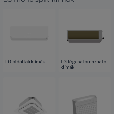
LG oldalfali klímák
LG légcsatornázható
klímák