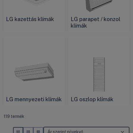
LG kazettás klímák
LG parapet / konzol
klímák
LG mennyezeti klímák
LG oszlop klímák
Összes termék a kategóriában
119
termék