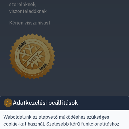
szerelőknek,
viszonteladóknak
Kérjen visszahívást
Adatkezelési beállítások
Weboldalunk az alapvető működéshez szükséges
© Viky Kereskedelmi Kft | KlímaProfi 2026
cookie-kat használ. Szélesebb körű funkcionalitáshoz
8800 Nagykanizsa, Buda Ernő utca 21.