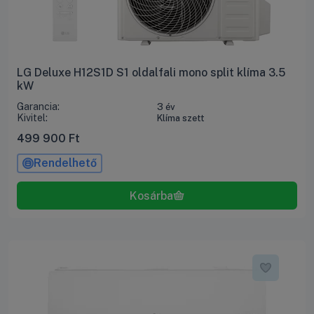
LG Deluxe H12S1D S1 oldalfali mono split klíma 3.5
kW
Garancia:
3 év
Kivitel:
Klíma szett
499 900
Ft
Rendelhető