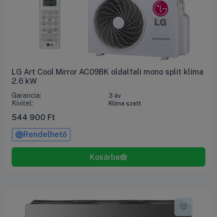
LG Art Cool Mirror AC09BK oldalfali mono split klíma
2.6 kW
Garancia:
3 év
Kivitel:
Klíma szett
544 900
Ft
Rendelhető