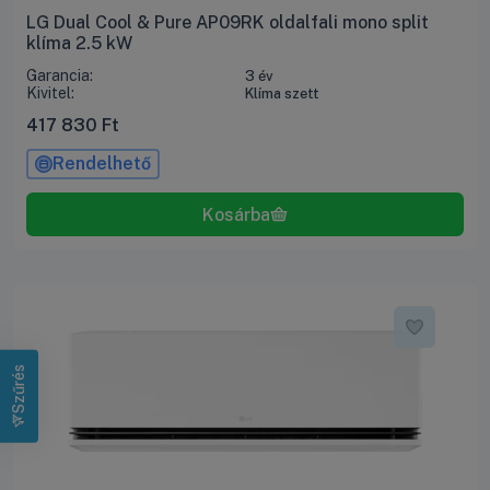
LG Dual Cool & Pure AP09RK oldalfali mono split
klíma 2.5 kW
Garancia:
3 év
Kivitel:
Klíma szett
417 830
Ft
Rendelhető
Szűrés