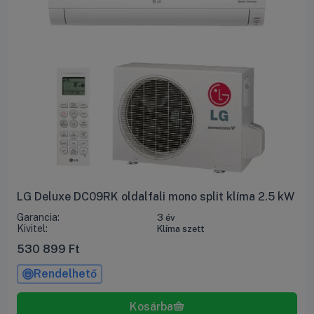
LG Deluxe DC09RK oldalfali mono split klíma 2.5 kW
Garancia:
3 év
Kivitel:
Klíma szett
530 899
Ft
Rendelhető