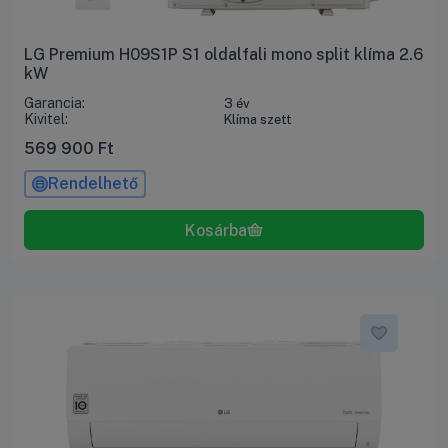
LG Premium H09S1P S1 oldalfali mono split klíma 2.6
kW
Garancia:
3 év
Kivitel:
Klíma szett
569 900
Ft
Rendelhető