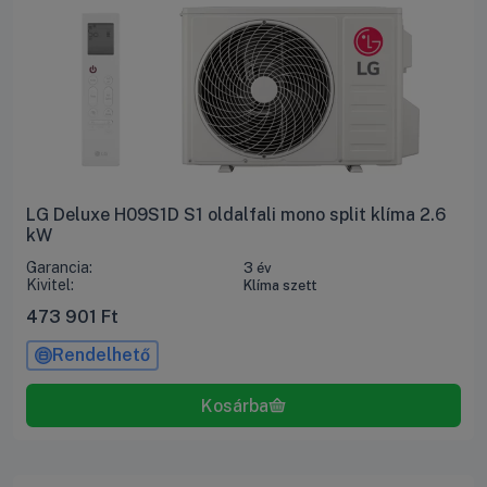
LG Deluxe H09S1D S1 oldalfali mono split klíma 2.6
kW
Garancia:
3 év
Kivitel:
Klíma szett
473 901
Ft
Rendelhető