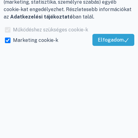
(marketing, statisztika, személyre szabás) egyéb
+36-30/220-2600
cookie-kat engedélyezhet. Részletesebb információkat
info@viky.hu
az
Adatkezelési tájékoztató
ban talál.
Visszahívást kérek
Működéshez szükséges cookie-k
KlímaPláza B2B oldalunk
Elfogadom
Marketing cookie-k
Kattintson a lenti gombokra és kövessen minket
Kiváló Szolgáltatás
Ön is közösségi oldalainkon, mint például a
Igazolta:
Trustindex
Facebook-on, Youtube-on, Instagram-on:
Árukereső.hu