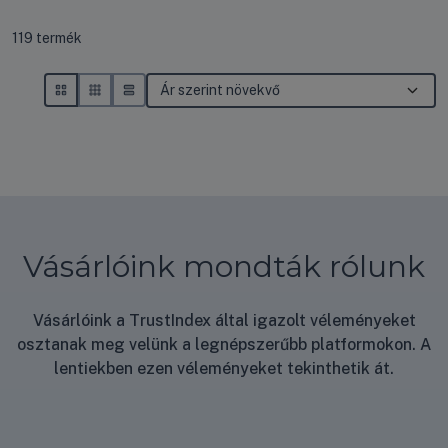
Összes termék a kategóriában
119
termék
Vásárlóink mondták rólunk
Vásárlóink a TrustIndex által igazolt véleményeket
osztanak meg velünk a legnépszerűbb platformokon. A
lentiekben ezen véleményeket tekinthetik át.