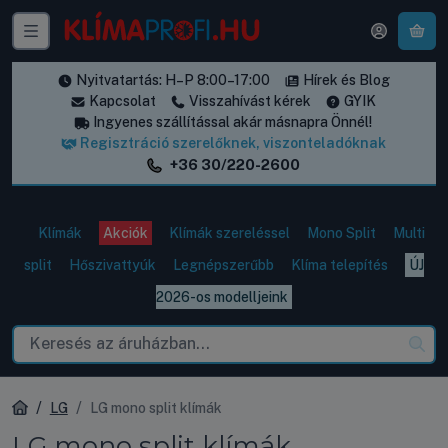
A k
Nyitvatartás: H–P 8:00–17:00
Hírek és Blog
Kapcsolat
Visszahívást kérek
GYIK
Ingyenes szállítással akár másnapra Önnél!
Regisztráció szerelőknek, viszonteladóknak
+36 30/220-2600
Klímák
Akciók
Klímák szereléssel
Mono Split
Multi
split
Hőszivattyúk
Legnépszerűbb
Klíma telepítés
ÚJ
2026-os modelljeink
LG
LG mono split klímák
LG mono split klímák