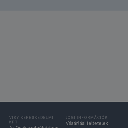
VIKY KERESKEDELMI
JOGI INFORMÁCIÓK
KFT.
Vásárlási feltételek
Az Önök szolgálatában