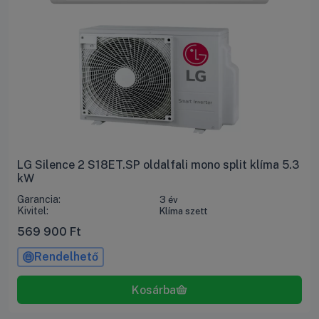
LG Silence 2 S18ET.SP oldalfali mono split klíma 5.3
kW
Garancia:
3 év
Kivitel:
Klíma szett
569 900
Ft
Rendelhető