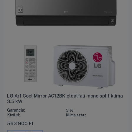
LG Art Cool Mirror AC12BK oldalfali mono split klíma
3.5 kW
Garancia:
3 év
Kivitel:
Klíma szett
563 900
Ft