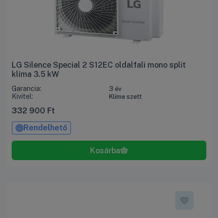
LG Silence Special 2 S12EC oldalfali mono split
klíma 3.5 kW
Garancia:
3 év
Kivitel:
Klíma szett
332 900
Ft
Rendelhető