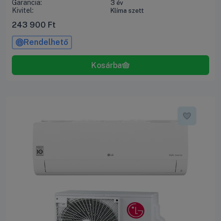
Garancia:
3 év
Kivitel:
Klíma szett
243 900
Ft
Rendelhető